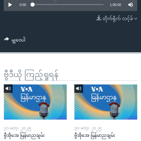
အ
0:00
1:00:00
သုတပဒေသာ အင်္ဂလိပ်စာ
ညွန်း
Learning English
တိုက်ရိုက် လင့်ခ်
စာမျက်နှာ
သို့
ဗွီအိုအေ လူမှုကွန်ယက်များ
ကျော်
မျှဝေပါ
ကြည့်
ရန်
ဘာသာစကားများ
ရှာဖွေ
ရန်
ဗွီဒီယို ကြည့်ရှုရန်
နေရာ
သို့
ကျော်
ရန်
၃၁ မတ္၊ ၂၀၂၅
၃၀ မတ္၊ ၂၀၂၅
ဗွီအိုအေ မြန်မာညချမ်း
ဗွီအိုအေ မြန်မာညချမ်း