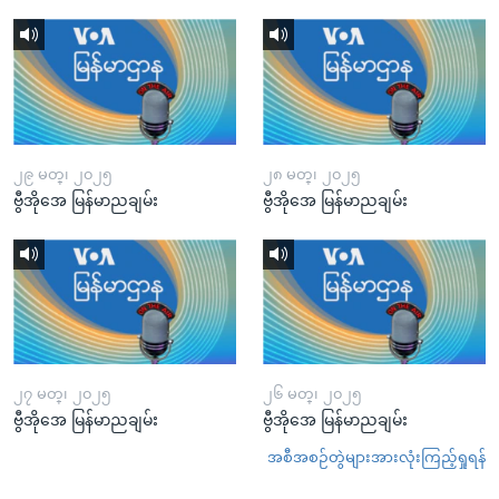
၂၉ မတ္၊ ၂၀၂၅
၂၈ မတ္၊ ၂၀၂၅
ဗွီအိုအေ မြန်မာညချမ်း
ဗွီအိုအေ မြန်မာညချမ်း
၂၇ မတ္၊ ၂၀၂၅
၂၆ မတ္၊ ၂၀၂၅
ဗွီအိုအေ မြန်မာညချမ်း
ဗွီအိုအေ မြန်မာညချမ်း
အစီအစဉ်တွဲများအားလုံးကြည့်ရှုရန်