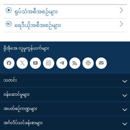
ရုပ်သံအစီအစဉ်များ
ရေဒီယိုအစီအစဉ်များ
ဗွီအိုအေ လူမှုကွန်ယက်များ
သတင်း
၀န်ဆောင်မှုများ
အပတ်စဉ်ကဏ္ဍများ
အင်္ဂလိပ်သင်ခန်းစာများ