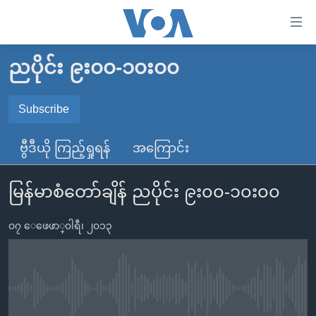
သုံး
ရ
လွယ်ကူ
ညပိုင်း ၉း၀၀-၁၀း၀၀
မူလစာမျက်နှာ
စေ
မြန်မာ
Subscribe
သည့်
SUBSCRIBE
ကမ္ဘာ့သတင်းများ
Link
ဗွီဒီယို ကြည့်ရှုရန်
အကြောင်း
ဗွီဒီယို
နိုင်ငံတကာ
များ
Spotify
သတင်းလွတ်လပ်ခွင့်
အမေရိကန်
ပင်မ
မြန်မာစံတော်ချိန် ညပိုင်း ၉း၀၀-၁၀း၀၀
ရပ်ဝန်းတခု လမ်းတခု အလွန်
တရုတ်
အကြောင်းအရာ
ရယူရန်
သို့
၀၇ ေဖေဖာ္၀ါရီ၊ ၂၀၁၃
အင်္ဂလိပ်စာလေ့လာမယ်
အစ္စရေး-ပါလက်စတိုင်း
ကျော်
အပတ်စဉ်ကဏ္ဍများ
အမေရိကန်သုံးအီဒီယံ
ကြည့်
ရေဒီယိုနှင့်ရုပ်သံ အချက်အလက်များ
မကြေးမုံရဲ့ အင်္ဂလိပ်စာ
ရေဒီယို
ရန်
No media source currently available
ပင်မ
ရေဒီယို/တီဗွီအစီအစဉ်
ရုပ်ရှင်ထဲက အင်္ဂလိပ်စာ
တီဗွီ