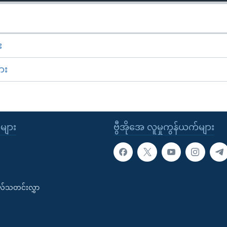
း
ား
ုများ
ဗွီအိုအေ လူမှုကွန်ယက်များ
းလ်သတင်းလွှာ