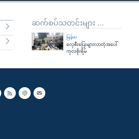
ဆက်စပ်သတင်းများ ...
မြန်မာ
လှေစီးပြေးများလာတဲ့အပေါ်
ကုလစိုးရိမ်