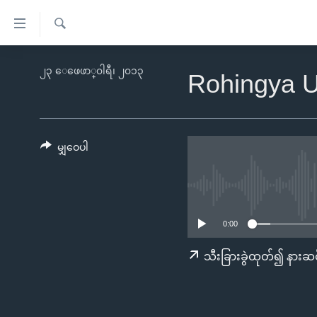
သုံး
ရ
ရှာဖွေ
လွယ်ကူ
မူလစာမျက်နှာ
၂၃ ေဖေဖာ္၀ါရီ၊ ၂၀၁၃
ရ
Rohingya
စေ
မြန်မာ
လာ
သည့်
ဒ်
ကမ္ဘာ့သတင်းများ
Link
ဗွီဒီယို
နိုင်ငံတကာ
မျှဝေပါ
များ
သတင်းလွတ်လပ်ခွင့်
အမေရိကန်
ပင်မ
ရပ်ဝန်းတခု လမ်းတခု အလွန်
တရုတ်
အကြောင်းအရာ
အင်္ဂလိပ်စာလေ့လာမယ်
အစ္စရေး-ပါလက်စတိုင်း
သို့
0:00
အပတ်စဉ်ကဏ္ဍများ
အမေရိကန်သုံးအီဒီယံ
ကျော်
သီးခြားခွဲထုတ်၍ နားဆင
ကြည့်
ရေဒီယိုနှင့်ရုပ်သံ အချက်အလက်များ
မကြေးမုံရဲ့ အင်္ဂလိပ်စာ
ရေဒီယို
ရန်
ရေဒီယို/တီဗွီအစီအစဉ်
ရုပ်ရှင်ထဲက အင်္ဂလိပ်စာ
တီဗွီ
ပင်မ