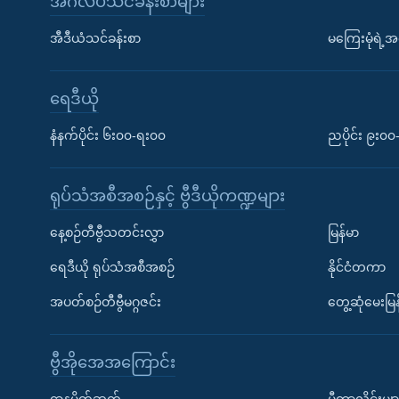
အင်္ဂလိပ်သင်ခန်းစာများ
အီဒီယံသင်ခန်းစာ
မကြေးမုံရဲ့အင
ရေဒီယို
နံနက်ပိုင်း ၆း၀၀-ရး၀၀
ညပိုင်း ၉း၀
ရုပ်သံအစီအစဉ်နှင့် ဗွီဒီယိုကဏ္ဍများ
နေ့စဉ်တီဗွီသတင်းလွှာ
မြန်မာ
ရေဒီယို ရုပ်သံအစီအစဉ်
နိုင်ငံတကာ
အပတ်စဉ်တီဗွီမဂ္ဂဇင်း
တွေ့ဆုံမေးမြန
ဗွီအိုအေအကြောင်း