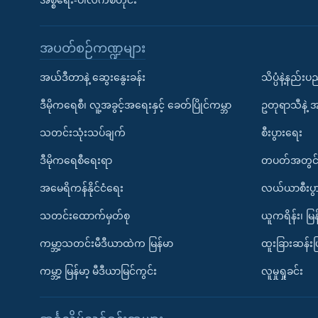
အစ္စရေး-ပါလက်စတိုင်း
အပတ်စဉ်ကဏ္ဍများ
အယ်ဒီတာနဲ့ ဆွေးနွေးခန်း
သိပ္ပံနဲ့နည်း
ဒီမိုကရေစီ၊ လူ့အခွင့်အရေးနှင့် ခေတ်ပြိုင်ကမ္ဘာ
ဥတုရာသီနဲ့ 
သတင်းသုံးသပ်ချက်
စီးပွားရေး
ဒီမိုကရေစီရေးရာ
တပတ်အတွင်
အမေရိကန်နိုင်ငံရေး
လယ်ယာစီးပွ
သတင်းထောက်မှတ်စု
ယူကရိန်း၊ မြန
ကမ္ဘာ့သတင်းမီဒီယာထဲက မြန်မာ
ထူးခြားဆန်း
ကမ္ဘာ့ မြန်မာ့ မီဒီယာမြင်ကွင်း
လူမှုရှုခင်း