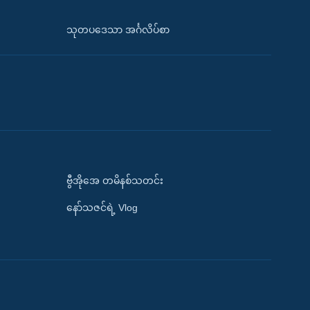
သုတပဒေသာ အင်္ဂလိပ်စာ
ဗွီအိုအေ တမိနစ်သတင်း
နော်သဇင်ရဲ့ Vlog