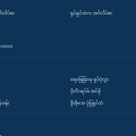
်္ဂလိပ်စာ
ရုပ်ရှင်ထဲက အင်္ဂလိပ်စာ
၀-၁၀း၀၀
ရေမြေခြားမှ ရုပ်ပုံလွှာ
ပိုလီဂရပ်ဖ်.အင်ဖို
်းခန်း
ဗွီအိုအေ ပုံပြရုပ်သံ