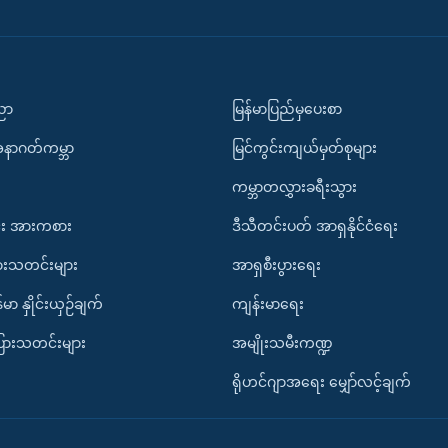
ပညာ
မြန်မာပြည်မှပေးစာ
အနာဂတ်ကမ္ဘာ
မြင်ကွင်းကျယ်မှတ်စုများ
ကမ္ဘာတလွှားခရီးသွား
း အားကစား
ဒီသီတင်းပတ် အာရှနိုင်ငံရေး
ားသတင်းများ
အာရှစီးပွားရေး
်မာ နှိုင်းယှဉ်ချက်
ကျန်းမာရေး
ပြားသတင်းများ
အမျိုးသမီးကဏ္ဍ
ရိုဟင်ဂျာအရေး မျှော်လင့်ချက်