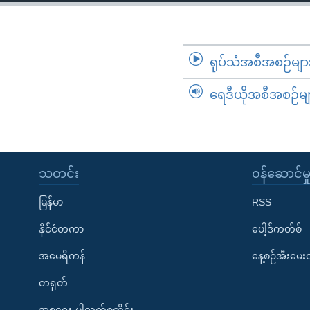
သုတပဒေသာ အင်္ဂလိပ်စာ
အ
ညွန်း
စာမျက်နှာ
သို့
ရုပ်သံအစီအစဉ်မျာ
ကျော်
ရေဒီယိုအစီအစဉ်မျ
ကြည့်
ရန်
ရှာဖွေ
ရန်
နေရာ
သတင်း
၀န်ဆောင်မှ
သို့
မြန်မာ
RSS
ကျော်
ရန်
နိုင်ငံတကာ
ပေါ့ဒ်ကတ်စ်
အမေရိကန်
နေ့စဉ်အီးမေ
တရုတ်