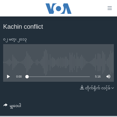
သုံး
ရ
လွယ်ကူ
Kachin conflict
မူလစာမျက်နှာ
စေ
မြန်မာ
၀၂ မတ္၊ ၂၀၁၃
သည့်
ကမ္ဘာ့သတင်းများ
Link
ဗွီဒီယို
နိုင်ငံတကာ
များ
သတင်းလွတ်လပ်ခွင့်
အမေရိကန်
No media source currently available
ပင်မ
ရပ်ဝန်းတခု လမ်းတခု အလွန်
တရုတ်
အကြောင်းအရာ
0:00
5:16
သို့
အင်္ဂလိပ်စာလေ့လာမယ်
အစ္စရေး-ပါလက်စတိုင်း
တိုက်ရိုက် လင့်ခ်
ကျော်
အပတ်စဉ်ကဏ္ဍများ
အမေရိကန်သုံးအီဒီယံ
ကြည့်
ရေဒီယိုနှင့်ရုပ်သံ အချက်အလက်များ
မကြေးမုံရဲ့ အင်္ဂလိပ်စာ
ရေဒီယို
ရန်
မျှဝေပါ
ပင်မ
ရေဒီယို/တီဗွီအစီအစဉ်
ရုပ်ရှင်ထဲက အင်္ဂလိပ်စာ
တီဗွီ