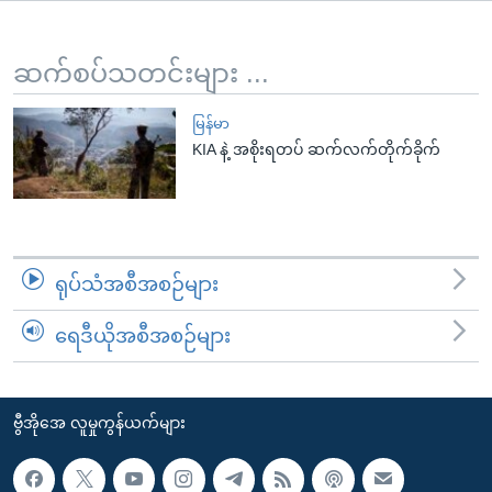
အ
သုတပဒေသာ အင်္ဂလိပ်စာ
ညွန်း
Learning English
စာမျက်နှာ
ဆက်စပ်သတင်းများ ...
သို့
ဗွီအိုအေ လူမှုကွန်ယက်များ
ကျော်
မြန်မာ
KIA နဲ့ အစိုးရတပ် ဆက်လက်တိုက်ခိုက်
ကြည့်
ရန်
ဘာသာစကားများ
ရှာဖွေ
ရန်
နေရာ
ရုပ်သံအစီအစဉ်များ
သို့
ကျော်
ရေဒီယိုအစီအစဉ်များ
ရန်
ဗွီအိုအေ လူမှုကွန်ယက်များ