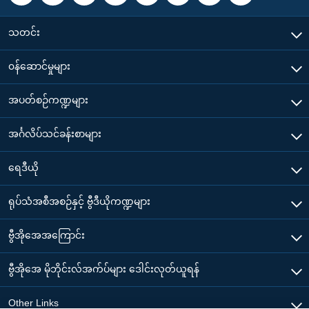
သတင်း
၀န်ဆောင်မှုများ
အပတ်စဉ်ကဏ္ဍများ
အင်္ဂလိပ်သင်ခန်းစာများ
ရေဒီယို
ရုပ်သံအစီအစဉ်နှင့် ဗွီဒီယိုကဏ္ဍများ
ဗွီအိုအေအကြောင်း
ဗွီအိုအေ မိုဘိုင်းလ်အက်ပ်များ ဒေါင်းလုတ်ယူရန်
Other Links