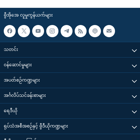
ဗွီအိုအေ လူမှုကွန်ယက်များ
သတင်း
၀န်ဆောင်မှုများ
အပတ်စဉ်ကဏ္ဍများ
အင်္ဂလိပ်သင်ခန်းစာများ
ရေဒီယို
ရုပ်သံအစီအစဉ်နှင့် ဗွီဒီယိုကဏ္ဍများ