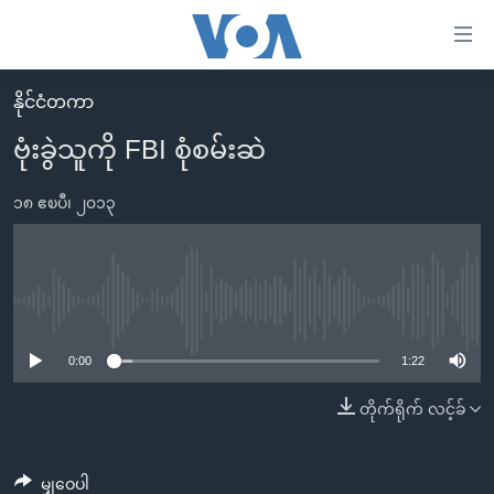
သုံး
ရ
လွယ်ကူ
နိုင်ငံတကာ
မူလစာမျက်နှာ
စေ
ဗုံးခွဲသူကို FBI စုံစမ်းဆဲ
မြန်မာ
သည့်
ကမ္ဘာ့သတင်းများ
၁၈ ဧၿပီ၊ ၂၀၁၃
Link
ဗွီဒီယို
နိုင်ငံတကာ
များ
သတင်းလွတ်လပ်ခွင့်
အမေရိကန်
ပင်မ
ရပ်ဝန်းတခု လမ်းတခု အလွန်
တရုတ်
No media source currently available
အကြောင်းအရာ
သို့
အင်္ဂလိပ်စာလေ့လာမယ်
အစ္စရေး-ပါလက်စတိုင်း
0:00
1:22
ကျော်
အပတ်စဉ်ကဏ္ဍများ
အမေရိကန်သုံးအီဒီယံ
တိုက်ရိုက် လင့်ခ်
ကြည့်
ရေဒီယိုနှင့်ရုပ်သံ အချက်အလက်များ
မကြေးမုံရဲ့ အင်္ဂလိပ်စာ
ရေဒီယို
ရန်
ပင်မ
ရေဒီယို/တီဗွီအစီအစဉ်
ရုပ်ရှင်ထဲက အင်္ဂလိပ်စာ
တီဗွီ
မျှဝေပါ