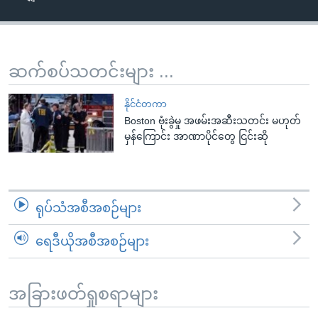
အ
သုတပဒေသာ အင်္ဂလိပ်စာ
ညွန်း
Learning English
စာမျက်နှာ
သို့
ဗွီအိုအေ လူမှုကွန်ယက်များ
ဆက်စပ်သတင်းများ ...
ကျော်
ကြည့်
နိုင်ငံတကာ
ရန်
Boston ဗုံးခွဲမှု အဖမ်းအဆီးသတင်း မဟုတ်
ဘာသာစကားများ
မှန်ကြောင်း အာဏာပိုင်တွေ ငြင်းဆို
ရှာဖွေ
ရန်
နေရာ
သို့
ရုပ်သံအစီအစဉ်များ
ကျော်
ရန်
ရေဒီယိုအစီအစဉ်များ
အခြားဖတ်ရှုစရာများ