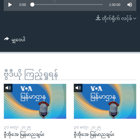
အ
0:00
1:00:00
သုတပဒေသာ အင်္ဂလိပ်စာ
ညွန်း
Learning English
တိုက်ရိုက် လင့်ခ်
စာမျက်နှာ
သို့
ဗွီအိုအေ လူမှုကွန်ယက်များ
ကျော်
မျှဝေပါ
ကြည့်
ရန်
ဘာသာစကားများ
ရှာဖွေ
ရန်
ဗွီဒီယို ကြည့်ရှုရန်
နေရာ
သို့
ကျော်
ရန်
၃၁ မတ္၊ ၂၀၂၅
၃၀ မတ္၊ ၂၀၂၅
ဗွီအိုအေ မြန်မာညချမ်း
ဗွီအိုအေ မြန်မာညချမ်း