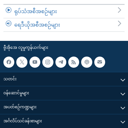
ရုပ်သံအစီအစဉ်များ
ရေဒီယိုအစီအစဉ်များ
ဗွီအိုအေ လူမှုကွန်ယက်များ
သတင်း
၀န်ဆောင်မှုများ
အပတ်စဉ်ကဏ္ဍများ
အင်္ဂလိပ်သင်ခန်းစာများ