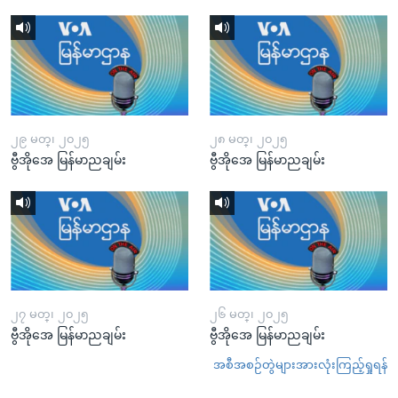
၂၉ မတ္၊ ၂၀၂၅
၂၈ မတ္၊ ၂၀၂၅
ဗွီအိုအေ မြန်မာညချမ်း
ဗွီအိုအေ မြန်မာညချမ်း
၂၇ မတ္၊ ၂၀၂၅
၂၆ မတ္၊ ၂၀၂၅
ဗွီအိုအေ မြန်မာညချမ်း
ဗွီအိုအေ မြန်မာညချမ်း
အစီအစဉ်တွဲများအားလုံးကြည့်ရှုရန်