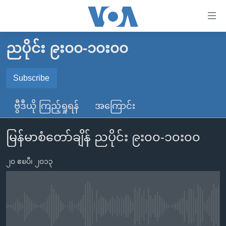
သုံး
ရ
လွယ်ကူ
ညပိုင်း ၉း၀၀-၁၀း၀၀
မူလစာမျက်နှာ
စေ
မြန်မာ
Subscribe
သည့်
SUBSCRIBE
ကမ္ဘာ့သတင်းများ
Link
ဗွီဒီယို ကြည့်ရှုရန်
အကြောင်း
ဗွီဒီယို
နိုင်ငံတကာ
များ
Spotify
သတင်းလွတ်လပ်ခွင့်
အမေရိကန်
ပင်မ
မြန်မာစံတော်ချိန် ညပိုင်း ၉း၀၀-၁၀း၀၀
ရပ်ဝန်းတခု လမ်းတခု အလွန်
တရုတ်
အကြောင်းအရာ
ရယူရန်
သို့
၂၀ ဧၿပီ၊ ၂၀၁၃
အင်္ဂလိပ်စာလေ့လာမယ်
အစ္စရေး-ပါလက်စတိုင်း
ကျော်
အပတ်စဉ်ကဏ္ဍများ
အမေရိကန်သုံးအီဒီယံ
ကြည့်
ရေဒီယိုနှင့်ရုပ်သံ အချက်အလက်များ
မကြေးမုံရဲ့ အင်္ဂလိပ်စာ
ရေဒီယို
ရန်
No media source currently available
ပင်မ
ရေဒီယို/တီဗွီအစီအစဉ်
ရုပ်ရှင်ထဲက အင်္ဂလိပ်စာ
တီဗွီ