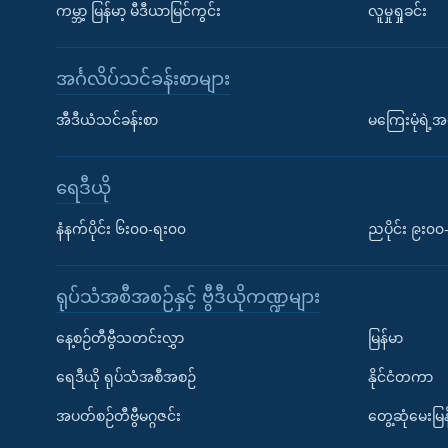
ကမ္ဘာ့ မြန်မာ့ မီဒီယာမြင်ကွင်း
လူမှုရှုခင်း
အင်္ဂလိပ်သင်ခန်းစာများ
အီဒီယံသင်ခန်းစာ
မကြေးမုံရဲ့အင
ရေဒီယို
နံနက်ပိုင်း ၆း၀၀-ရး၀၀
ညပိုင်း ၉း၀
ရုပ်သံအစီအစဉ်နှင့် ဗွီဒီယိုကဏ္ဍများ
နေ့စဉ်တီဗွီသတင်းလွှာ
မြန်မာ
ရေဒီယို ရုပ်သံအစီအစဉ်
နိုင်ငံတကာ
အပတ်စဉ်တီဗွီမဂ္ဂဇင်း
တွေ့ဆုံမေးမြန