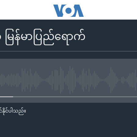
တ မြန်မာပြည်ရောက်
No media source currently availa
်နိုင်ပါသည်။