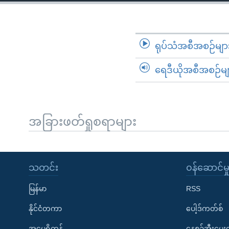
သုတပဒေသာ အင်္ဂလိပ်စာ
အ
ညွန်း
စာမျက်နှာ
သို့
ရုပ်သံအစီအစဉ်မျာ
ကျော်
ရေဒီယိုအစီအစဉ်မျ
ကြည့်
ရန်
ရှာဖွေ
ရန်
အခြားဖတ်ရှုစရာများ
နေရာ
သို့
ကျော်
သတင်း
၀န်ဆောင်မှ
ရန်
မြန်မာ
RSS
နိုင်ငံတကာ
ပေါ့ဒ်ကတ်စ်
အမေရိကန်
နေ့စဉ်အီးမေ