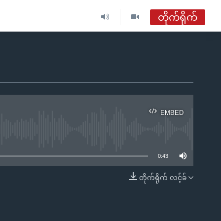
တိုက်ရိုက်
ဗွီအိုအေ မြန်မာနံနက်ခင်း
တိုက်ရိုက်ထုတ်လွှင့်မှု
အစီအစဉ်များ
EMBED
ဗွီအိုအေ မြန်မာနံနက်ခင်း
ble
ရေဒီယိုတိုက်ရိုက်နားဆင်ရန်
0:43
တိုက်ရိုက် လင့်ခ်
EMBED