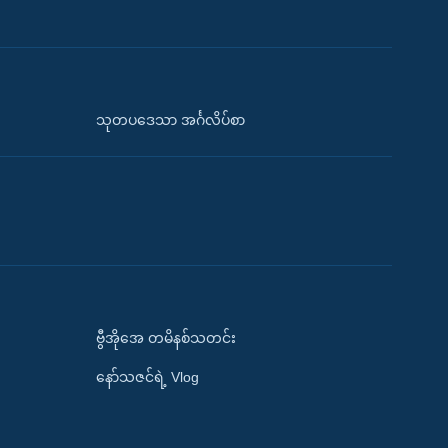
သုတပဒေသာ အင်္ဂလိပ်စာ
ဗွီအိုအေ တမိနစ်သတင်း
နော်သဇင်ရဲ့ Vlog