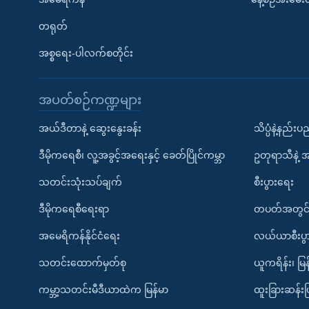
တရုတ်
အစ္စရေး-ပါလက်စတိုင်း
အပတ်စဉ်ကဏ္ဍများ
အယ်ဒီတာနဲ့ ဆွေးနွေးခန်း
သိပ္ပံနဲ့နည်း
ဒီမိုကရေစီ၊ လူ့အခွင့်အရေးနှင့် ခေတ်ပြိုင်ကမ္ဘာ
ဥတုရာသီနဲ့ 
သတင်းသုံးသပ်ချက်
စီးပွားရေး
ဒီမိုကရေစီရေးရာ
တပတ်အတွင်
အမေရိကန်နိုင်ငံရေး
လယ်ယာစီးပွ
သတင်းထောက်မှတ်စု
ယူကရိန်း၊ မြန
ကမ္ဘာ့သတင်းမီဒီယာထဲက မြန်မာ
ထူးခြားဆန်း