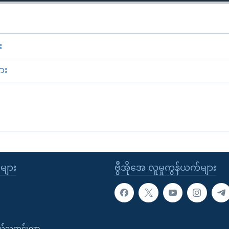
း
ား
ုများ
ဗွီအိုအေ လူမှုကွန်ယက်များ
းလ်သတင်းလွှာ