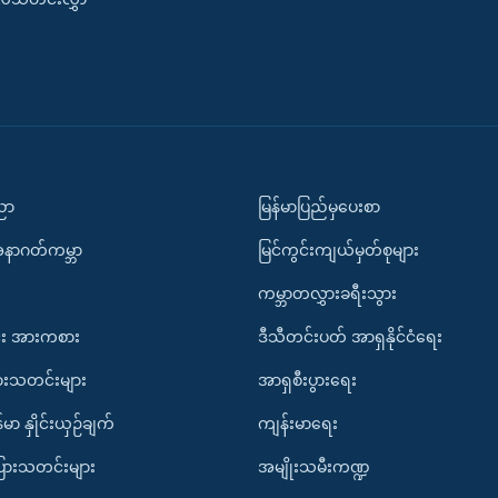
ပညာ
မြန်မာပြည်မှပေးစာ
အနာဂတ်ကမ္ဘာ
မြင်ကွင်းကျယ်မှတ်စုများ
ကမ္ဘာတလွှားခရီးသွား
း အားကစား
ဒီသီတင်းပတ် အာရှနိုင်ငံရေး
ားသတင်းများ
အာရှစီးပွားရေး
်မာ နှိုင်းယှဉ်ချက်
ကျန်းမာရေး
ပြားသတင်းများ
အမျိုးသမီးကဏ္ဍ