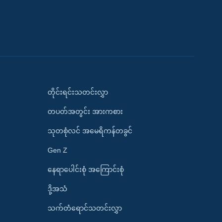
တိုင်းရင်းသတင်းလွှာ
တပတ်အတွင်း အားကစား
သုတစုံလင် အမေရိကန်တခွင်
Gen Z
နေရာပေါင်းစုံ အကြောင်းစုံ
ဒို့အသံ
သက်တံရောင်သတင်းလွှာ