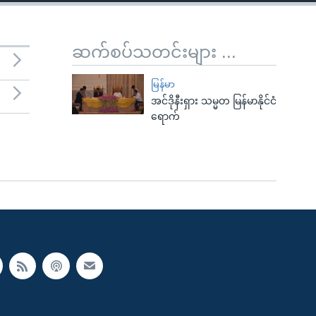
ဆက်စပ်သတင်းများ ...
မြန်မာ
အင်ဒိုနီးရှား သမ္မတ မြန်မာနိုင်ငံ
ရောက်