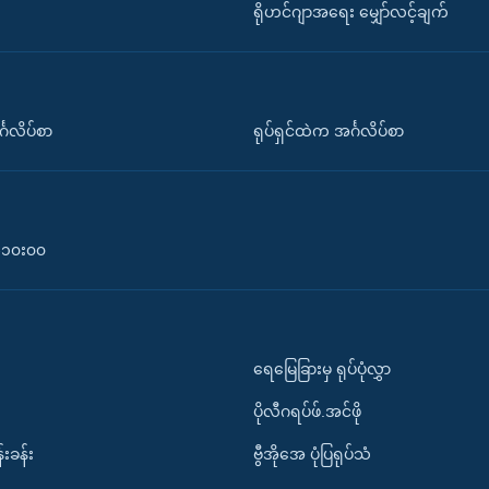
ရိုဟင်ဂျာအရေး မျှော်လင့်ချက်
်္ဂလိပ်စာ
ရုပ်ရှင်ထဲက အင်္ဂလိပ်စာ
၀-၁၀း၀၀
ရေမြေခြားမှ ရုပ်ပုံလွှာ
ပိုလီဂရပ်ဖ်.အင်ဖို
်းခန်း
ဗွီအိုအေ ပုံပြရုပ်သံ