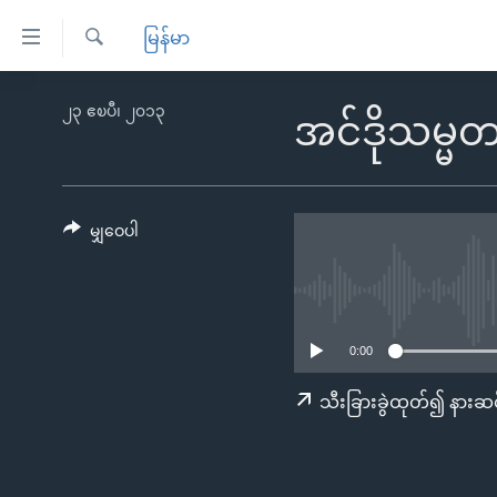
သုံး
မြန်မာ
ရ
ရှာဖွေ
လွယ်ကူ
မူလစာမျက်နှာ
၂၃ ဧၿပီ၊ ၂၀၁၃
ရ
အင်ဒိုသမ္မ
စေ
မြန်မာ
လာ
သည့်
ဒ်
ကမ္ဘာ့သတင်းများ
Link
ဗွီဒီယို
နိုင်ငံတကာ
မျှဝေပါ
များ
သတင်းလွတ်လပ်ခွင့်
အမေရိကန်
ပင်မ
ရပ်ဝန်းတခု လမ်းတခု အလွန်
တရုတ်
အကြောင်းအရာ
အင်္ဂလိပ်စာလေ့လာမယ်
အစ္စရေး-ပါလက်စတိုင်း
သို့
0:00
အပတ်စဉ်ကဏ္ဍများ
အမေရိကန်သုံးအီဒီယံ
ကျော်
သီးခြားခွဲထုတ်၍ နားဆင
ကြည့်
ရေဒီယိုနှင့်ရုပ်သံ အချက်အလက်များ
မကြေးမုံရဲ့ အင်္ဂလိပ်စာ
ရေဒီယို
ရန်
ရေဒီယို/တီဗွီအစီအစဉ်
ရုပ်ရှင်ထဲက အင်္ဂလိပ်စာ
တီဗွီ
ပင်မ