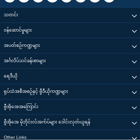
သတင်း
၀န်ဆောင်မှုများ
အပတ်စဉ်ကဏ္ဍများ
အင်္ဂလိပ်သင်ခန်းစာများ
ရေဒီယို
ရုပ်သံအစီအစဉ်နှင့် ဗွီဒီယိုကဏ္ဍများ
ဗွီအိုအေအကြောင်း
ဗွီအိုအေ မိုဘိုင်းလ်အက်ပ်များ ဒေါင်းလုတ်ယူရန်
Other Links