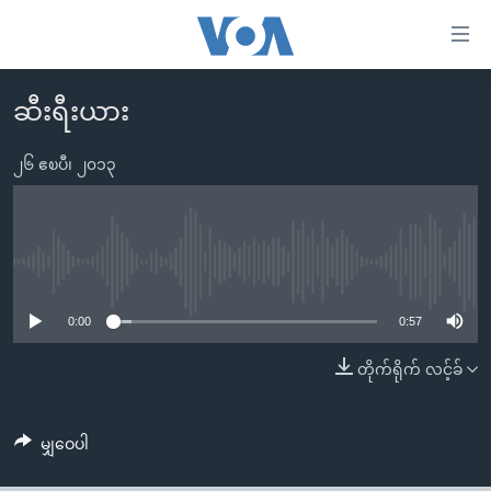
သုံး
ရ
လွယ်ကူ
ဆီးရီးယား
မူလစာမျက်နှာ
စေ
မြန်မာ
၂၆ ဧၿပီ၊ ၂၀၁၃
သည့်
ကမ္ဘာ့သတင်းများ
Link
ဗွီဒီယို
နိုင်ငံတကာ
များ
သတင်းလွတ်လပ်ခွင့်
အမေရိကန်
No media source currently available
ပင်မ
ရပ်ဝန်းတခု လမ်းတခု အလွန်
တရုတ်
အကြောင်းအရာ
0:00
0:57
သို့
အင်္ဂလိပ်စာလေ့လာမယ်
အစ္စရေး-ပါလက်စတိုင်း
တိုက်ရိုက် လင့်ခ်
ကျော်
အပတ်စဉ်ကဏ္ဍများ
အမေရိကန်သုံးအီဒီယံ
ကြည့်
ရေဒီယိုနှင့်ရုပ်သံ အချက်အလက်များ
မကြေးမုံရဲ့ အင်္ဂလိပ်စာ
ရေဒီယို
ရန်
မျှဝေပါ
ပင်မ
ရေဒီယို/တီဗွီအစီအစဉ်
ရုပ်ရှင်ထဲက အင်္ဂလိပ်စာ
တီဗွီ