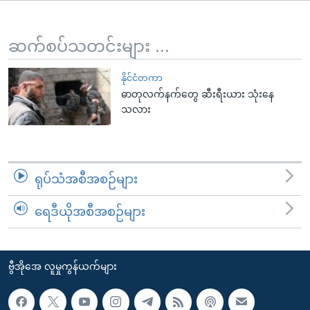
အ
သုတပဒေသာ အင်္ဂလိပ်စာ
ညွန်း
Learning English
စာမျက်နှာ
ဆက်စပ်သတင်းများ ...
သို့
ဗွီအိုအေ လူမှုကွန်ယက်များ
ကျော်
နိုင်ငံတကာ
ဓာတုလက်နက်တွေ ဆီးရီးယား သုံးနေ
ကြည့်
သလား
ရန်
ဘာသာစကားများ
ရှာဖွေ
ရန်
နေရာ
ရုပ်သံအစီအစဉ်များ
သို့
ကျော်
ရေဒီယိုအစီအစဉ်များ
ရန်
ဗွီအိုအေ လူမှုကွန်ယက်များ