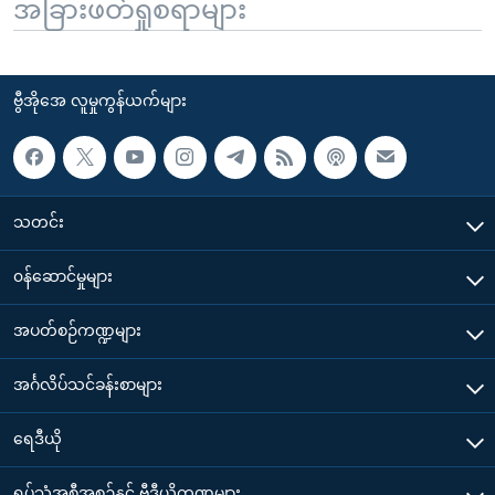
အခြားဖတ်ရှုစရာများ
ဗွီအိုအေ လူမှုကွန်ယက်များ
သတင်း
၀န်ဆောင်မှုများ
အပတ်စဉ်ကဏ္ဍများ
အင်္ဂလိပ်သင်ခန်းစာများ
ရေဒီယို
ရုပ်သံအစီအစဉ်နှင့် ဗွီဒီယိုကဏ္ဍများ