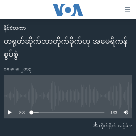
သုံး
ရ
လွယ်ကူ
နိုင်ငံတကာ
မူလစာမျက်နှာ
စေ
တရုတ်ဆိုက်ဘာတိုက်ခိုက်ဟု အမေရိကန်
မြန်မာ
သည့်
စွပ်စွဲ
ကမ္ဘာ့သတင်းများ
Link
ဗွီဒီယို
နိုင်ငံတကာ
များ
၀၈ ေမ၊ ၂၀၁၃
သတင်းလွတ်လပ်ခွင့်
အမေရိကန်
ပင်မ
ရပ်ဝန်းတခု လမ်းတခု အလွန်
တရုတ်
အကြောင်းအရာ
သို့
အင်္ဂလိပ်စာလေ့လာမယ်
အစ္စရေး-ပါလက်စတိုင်း
No media source currently available
ကျော်
အပတ်စဉ်ကဏ္ဍများ
အမေရိကန်သုံးအီဒီယံ
ကြည့်
0:00
1:03
ရေဒီယိုနှင့်ရုပ်သံ အချက်အလက်များ
မကြေးမုံရဲ့ အင်္ဂလိပ်စာ
ရေဒီယို
ရန်
တိုက်ရိုက် လင့်ခ်
ပင်မ
ရေဒီယို/တီဗွီအစီအစဉ်
ရုပ်ရှင်ထဲက အင်္ဂလိပ်စာ
တီဗွီ