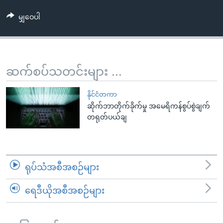
အ
သုတပဒေသာ အင်္ဂလိပ်စာ
ညွန်း
Learning English
မျှဝေပါ
စာမျက်နှာ
သို့
ဗွီအိုအေ လူမှုကွန်ယက်များ
ကျော်
ဆက်စပ်သတင်းများ ...
ကြည့်
ရန်
ဘာသာစကားများ
နိုင်ငံတကာ
ရှာဖွေ
ဆိုက်ဘာတိုက်ခိုက်မှု အမေရိကန်စွပ်စွဲချက်
ရန်
တရုတ်ပယ်ချ
နေရာ
သို့
ကျော်
ရန်
ရုပ်သံအစီအစဉ်များ
ရေဒီယိုအစီအစဉ်များ