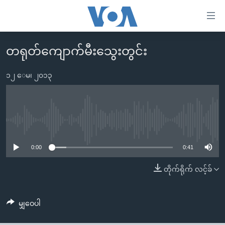
သုံး
ရ
လွယ်ကူ
တရုတ်ကျောက်မီးသွေးတွင်း
မူလစာမျက်နှာ
စေ
မြန်မာ
၁၂ ေမ၊ ၂၀၁၃
သည့်
ကမ္ဘာ့သတင်းများ
Link
ဗွီဒီယို
နိုင်ငံတကာ
များ
သတင်းလွတ်လပ်ခွင့်
အမေရိကန်
No media source currently available
ပင်မ
ရပ်ဝန်းတခု လမ်းတခု အလွန်
တရုတ်
အကြောင်းအရာ
0:00
0:41
သို့
အင်္ဂလိပ်စာလေ့လာမယ်
အစ္စရေး-ပါလက်စတိုင်း
တိုက်ရိုက် လင့်ခ်
ကျော်
အပတ်စဉ်ကဏ္ဍများ
အမေရိကန်သုံးအီဒီယံ
ကြည့်
ရေဒီယိုနှင့်ရုပ်သံ အချက်အလက်များ
မကြေးမုံရဲ့ အင်္ဂလိပ်စာ
ရေဒီယို
ရန်
မျှဝေပါ
ပင်မ
ရေဒီယို/တီဗွီအစီအစဉ်
ရုပ်ရှင်ထဲက အင်္ဂလိပ်စာ
တီဗွီ