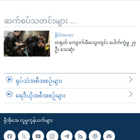
အ
သုတပဒေသာ အင်္ဂလိပ်စာ
ညွန်း
Learning English
စာမျက်နှာ
ဆက်စပ်သတင်းများ ...
သို့
ဗွီအိုအေ လူမှုကွန်ယက်များ
ကျော်
နိုင်ငံတကာ
တရုတ် ကျောက်မီးသွေးတွင်း ပေါက်ကွဲမှု ၂၇
ကြည့်
ဦး သေဆုံး
ရန်
ဘာသာစကားများ
ရှာဖွေ
ရန်
နေရာ
ရုပ်သံအစီအစဉ်များ
သို့
ကျော်
ရေဒီယိုအစီအစဉ်များ
ရန်
ဗွီအိုအေ လူမှုကွန်ယက်များ