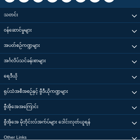
သတင်း
၀န်ဆောင်မှုများ
အပတ်စဉ်ကဏ္ဍများ
အင်္ဂလိပ်သင်ခန်းစာများ
ရေဒီယို
ရုပ်သံအစီအစဉ်နှင့် ဗွီဒီယိုကဏ္ဍများ
ဗွီအိုအေအကြောင်း
ဗွီအိုအေ မိုဘိုင်းလ်အက်ပ်များ ဒေါင်းလုတ်ယူရန်
Other Links