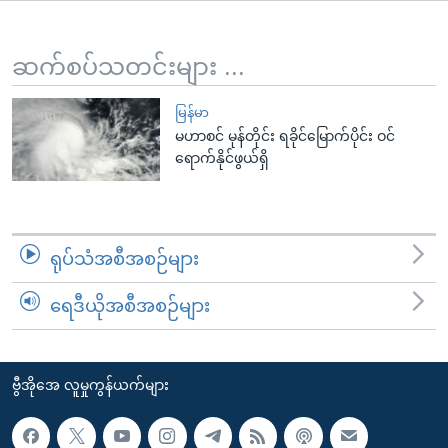
အ
သုတပဒေသာ အင်္ဂလိပ်စာ
ညွန်း
Learning English
စာမျက်နှာ
ဆက်စပ်သတင်းများ ...
သို့
ဗွီအိုအေ လူမှုကွန်ယက်များ
ကျော်
မြန်မာ
မဟာစင် မုန်တိုင်း ရခိုင်မြောက်ပိုင်း ဝင်
ကြည့်
ရောက်နိုင်ဖွယ်ရှိ
ရန်
ဘာသာစကားများ
ရှာဖွေ
ရန်
နေရာ
ရုပ်သံအစီအစဉ်များ
သို့
ကျော်
ရေဒီယိုအစီအစဉ်များ
ရန်
ဗွီအိုအေ လူမှုကွန်ယက်များ