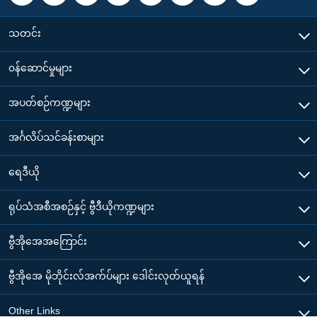
သတင်း
၀န်ဆောင်မှုများ
အပတ်စဉ်ကဏ္ဍများ
အင်္ဂလိပ်သင်ခန်းစာများ
ရေဒီယို
ရုပ်သံအစီအစဉ်နှင့် ဗွီဒီယိုကဏ္ဍများ
ဗွီအိုအေအကြောင်း
ဗွီအိုအေ မိုဘိုင်းလ်အက်ပ်များ ဒေါင်းလုတ်ယူရန်
Other Links