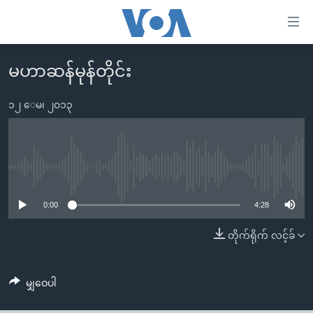
သုံး
ရ
လွယ်ကူ
မဟာဆန်မုန်တိုင်း
မူလစာမျက်နှာ
စေ
မြန်မာ
၁၂ ေမ၊ ၂၀၁၃
သည့်
ကမ္ဘာ့သတင်းများ
Link
ဗွီဒီယို
နိုင်ငံတကာ
များ
သတင်းလွတ်လပ်ခွင့်
အမေရိကန်
No media source currently available
ပင်မ
ရပ်ဝန်းတခု လမ်းတခု အလွန်
တရုတ်
အကြောင်းအရာ
0:00
4:28
သို့
အင်္ဂလိပ်စာလေ့လာမယ်
အစ္စရေး-ပါလက်စတိုင်း
တိုက်ရိုက် လင့်ခ်
ကျော်
အပတ်စဉ်ကဏ္ဍများ
အမေရိကန်သုံးအီဒီယံ
ကြည့်
ရေဒီယိုနှင့်ရုပ်သံ အချက်အလက်များ
မကြေးမုံရဲ့ အင်္ဂလိပ်စာ
ရေဒီယို
ရန်
မျှဝေပါ
ပင်မ
ရေဒီယို/တီဗွီအစီအစဉ်
ရုပ်ရှင်ထဲက အင်္ဂလိပ်စာ
တီဗွီ