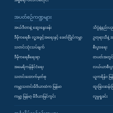
အစ္စရေး-ပါလက်စတိုင်း
အပတ်စဉ်ကဏ္ဍများ
အယ်ဒီတာနဲ့ ဆွေးနွေးခန်း
သိပ္ပံနဲ့နည်း
ဒီမိုကရေစီ၊ လူ့အခွင့်အရေးနှင့် ခေတ်ပြိုင်ကမ္ဘာ
ဥတုရာသီနဲ့ 
သတင်းသုံးသပ်ချက်
စီးပွားရေး
ဒီမိုကရေစီရေးရာ
တပတ်အတွင်
အမေရိကန်နိုင်ငံရေး
လယ်ယာစီးပွ
သတင်းထောက်မှတ်စု
ယူကရိန်း၊ မြန
ကမ္ဘာ့သတင်းမီဒီယာထဲက မြန်မာ
ထူးခြားဆန်း
ကမ္ဘာ့ မြန်မာ့ မီဒီယာမြင်ကွင်း
လူမှုရှုခင်း