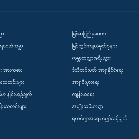
ပညာ
မြန်မာပြည်မှပေးစာ
အနာဂတ်ကမ္ဘာ
မြင်ကွင်းကျယ်မှတ်စုများ
ကမ္ဘာတလွှားခရီးသွား
း အားကစား
ဒီသီတင်းပတ် အာရှနိုင်ငံရေး
ားသတင်းများ
အာရှစီးပွားရေး
်မာ နှိုင်းယှဉ်ချက်
ကျန်းမာရေး
ပြားသတင်းများ
အမျိုးသမီးကဏ္ဍ
ရိုဟင်ဂျာအရေး မျှော်လင့်ချက်