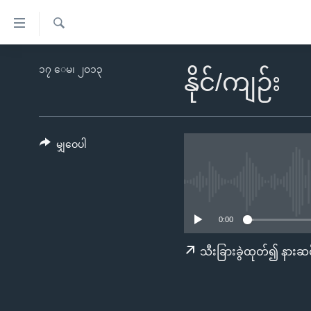
သုံး
ရ
ရှာဖွေ
လွယ်ကူ
မူလစာမျက်နှာ
၁၇ ေမ၊ ၂၀၁၃
ရ
နိုင်/ကျဉ်း
စေ
မြန်မာ
လာ
သည့်
ဒ်
ကမ္ဘာ့သတင်းများ
Link
ဗွီဒီယို
နိုင်ငံတကာ
မျှဝေပါ
များ
သတင်းလွတ်လပ်ခွင့်
အမေရိကန်
ပင်မ
ရပ်ဝန်းတခု လမ်းတခု အလွန်
တရုတ်
အကြောင်းအရာ
အင်္ဂလိပ်စာလေ့လာမယ်
အစ္စရေး-ပါလက်စတိုင်း
သို့
0:00
အပတ်စဉ်ကဏ္ဍများ
အမေရိကန်သုံးအီဒီယံ
ကျော်
သီးခြားခွဲထုတ်၍ နားဆင
ကြည့်
ရေဒီယိုနှင့်ရုပ်သံ အချက်အလက်များ
မကြေးမုံရဲ့ အင်္ဂလိပ်စာ
ရေဒီယို
ရန်
ရေဒီယို/တီဗွီအစီအစဉ်
ရုပ်ရှင်ထဲက အင်္ဂလိပ်စာ
တီဗွီ
ပင်မ