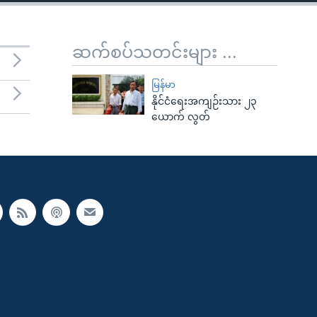
ဆက်စပ်သတင်းများ ...
မြန်မာ
နိုင်ငံရေးအကျဉ်းသား ၂၃
ယောက် လွတ်