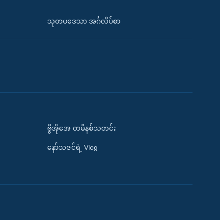
သုတပဒေသာ အင်္ဂလိပ်စာ
ဗွီအိုအေ တမိနစ်သတင်း
နော်သဇင်ရဲ့ Vlog