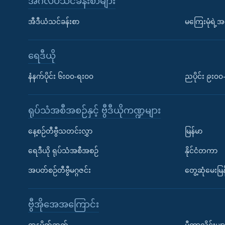
အင်္ဂလိပ်သင်ခန်းစာများ
အီဒီယံသင်ခန်းစာ
မကြေးမုံရဲ့အင
ရေဒီယို
နံနက်ပိုင်း ၆း၀၀-ရး၀၀
ညပိုင်း ၉း၀
ရုပ်သံအစီအစဉ်နှင့် ဗွီဒီယိုကဏ္ဍများ
နေ့စဉ်တီဗွီသတင်းလွှာ
မြန်မာ
ရေဒီယို ရုပ်သံအစီအစဉ်
နိုင်ငံတကာ
အပတ်စဉ်တီဗွီမဂ္ဂဇင်း
တွေ့ဆုံမေးမြန
ဗွီအိုအေအကြောင်း