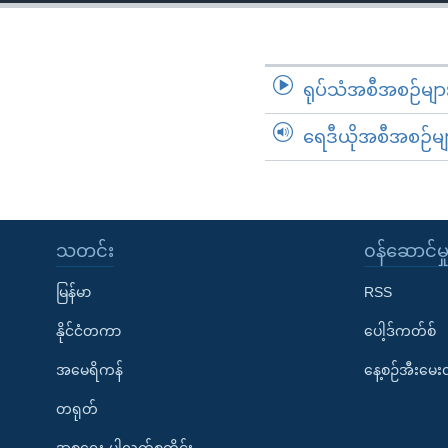
သုတပဒေသာ အင်္ဂလိပ်စာ
အ
ညွန်း
စာမျက်နှာ
သို့
ရုပ်သံအစီအစဉ်မျာ
ကျော်
ရေဒီယိုအစီအစဉ်မျ
ကြည့်
ရန်
ရှာဖွေ
ရန်
နေရာ
သတင်း
၀န်ဆောင်မှ
သို့
မြန်မာ
RSS
ကျော်
ရန်
နိုင်ငံတကာ
ပေါ့ဒ်ကတ်စ်
အမေရိကန်
နေ့စဉ်အီးမေ
တရုတ်