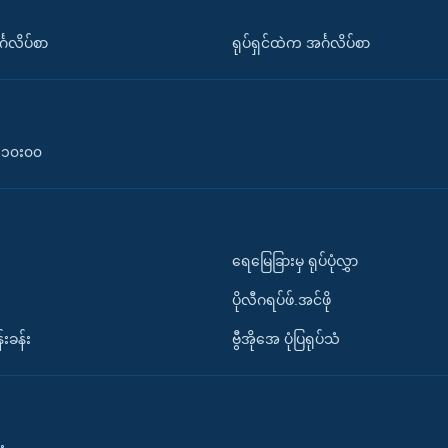
်္ဂလိပ်စာ
ရုပ်ရှင်ထဲက အင်္ဂလိပ်စာ
၀-၁၀း၀၀
ရေမြေခြားမှ ရုပ်ပုံလွှာ
ပိုလီဂရပ်ဖ်.အင်ဖို
်းခန်း
ဗွီအိုအေ ပုံပြရုပ်သံ