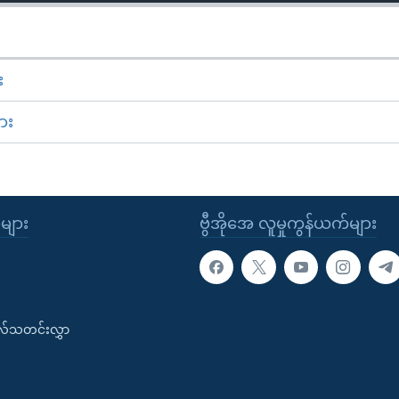
း
ား
ုများ
ဗွီအိုအေ လူမှုကွန်ယက်များ
းလ်သတင်းလွှာ