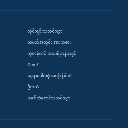
တိုင်းရင်းသတင်းလွှာ
တပတ်အတွင်း အားကစား
သုတစုံလင် အမေရိကန်တခွင်
Gen Z
နေရာပေါင်းစုံ အကြောင်းစုံ
ဒို့အသံ
သက်တံရောင်သတင်းလွှာ