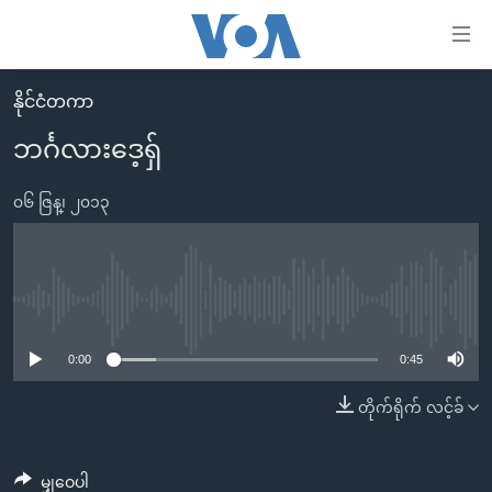
သုံး
ရ
လွယ်ကူ
နိုင်ငံတကာ
မူလစာမျက်နှာ
စေ
ဘင်္ဂလားဒေ့ရှ်
မြန်မာ
သည့်
ကမ္ဘာ့သတင်းများ
၀၆ ဇြန္၊ ၂၀၁၃
Link
ဗွီဒီယို
နိုင်ငံတကာ
များ
သတင်းလွတ်လပ်ခွင့်
အမေရိကန်
ပင်မ
ရပ်ဝန်းတခု လမ်းတခု အလွန်
တရုတ်
No media source currently available
အကြောင်းအရာ
သို့
အင်္ဂလိပ်စာလေ့လာမယ်
အစ္စရေး-ပါလက်စတိုင်း
0:00
0:45
ကျော်
အပတ်စဉ်ကဏ္ဍများ
အမေရိကန်သုံးအီဒီယံ
တိုက်ရိုက် လင့်ခ်
ကြည့်
ရေဒီယိုနှင့်ရုပ်သံ အချက်အလက်များ
မကြေးမုံရဲ့ အင်္ဂလိပ်စာ
ရေဒီယို
ရန်
ပင်မ
ရေဒီယို/တီဗွီအစီအစဉ်
ရုပ်ရှင်ထဲက အင်္ဂလိပ်စာ
တီဗွီ
မျှဝေပါ