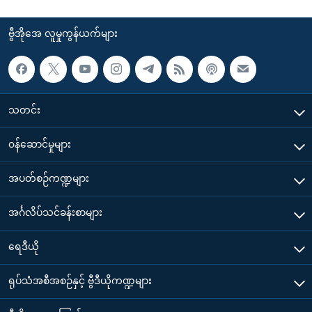
ဗွီအိုအေ လူမှုကွန်ယက်များ
သတင်း
၀န်ဆောင်မှုများ
အပတ်စဉ်ကဏ္ဍများ
အင်္ဂလိပ်သင်ခန်းစာများ
ရေဒီယို
ရုပ်သံအစီအစဉ်နှင့် ဗွီဒီယိုကဏ္ဍများ