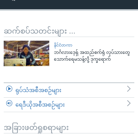
အ
သုတပဒေသာ အင်္ဂလိပ်စာ
ညွန်း
Learning English
စာမျက်နှာ
သို့
ဗွီအိုအေ လူမှုကွန်ယက်များ
ဆက်စပ်သတင်းများ ...
ကျော်
ကြည့်
နိုင်ငံတကာ
ရန်
ဘင်္ဂလားဒေ့ရှ် အထည်စက်ရုံ လုပ်သားတွေ
ဘာသာစကားများ
သောက်ရေမသန့်လို့ ဒုက္ခရောက်
ရှာဖွေ
ရန်
နေရာ
သို့
ရုပ်သံအစီအစဉ်များ
ကျော်
ရန်
ရေဒီယိုအစီအစဉ်များ
အခြားဖတ်ရှုစရာများ