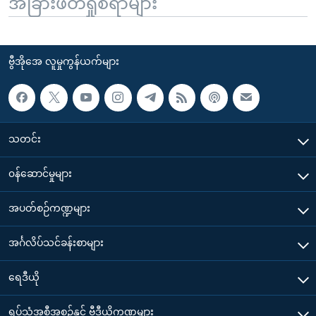
အခြားဖတ်ရှုစရာများ
ဗွီအိုအေ လူမှုကွန်ယက်များ
သတင်း
၀န်ဆောင်မှုများ
အပတ်စဉ်ကဏ္ဍများ
အင်္ဂလိပ်သင်ခန်းစာများ
ရေဒီယို
ရုပ်သံအစီအစဉ်နှင့် ဗွီဒီယိုကဏ္ဍများ