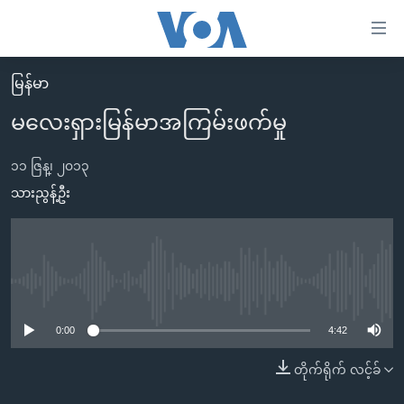
သုံး
ရ
လွယ်ကူ
မြန်မာ
မူလစာမျက်နှာ
စေ
မလေးရှားမြန်မာအကြမ်းဖက်မှု
မြန်မာ
သည့်
ကမ္ဘာ့သတင်းများ
၁၁ ဇြန္၊ ၂၀၁၃
Link
ဗွီဒီယို
နိုင်ငံတကာ
သားညွန့်ဦး
များ
သတင်းလွတ်လပ်ခွင့်
အမေရိကန်
ပင်မ
ရပ်ဝန်းတခု လမ်းတခု အလွန်
တရုတ်
အကြောင်းအရာ
သို့
အင်္ဂလိပ်စာလေ့လာမယ်
အစ္စရေး-ပါလက်စတိုင်း
No media source currently available
ကျော်
အပတ်စဉ်ကဏ္ဍများ
အမေရိကန်သုံးအီဒီယံ
0:00
4:42
ကြည့်
ရေဒီယိုနှင့်ရုပ်သံ အချက်အလက်များ
မကြေးမုံရဲ့ အင်္ဂလိပ်စာ
ရေဒီယို
ရန်
တိုက်ရိုက် လင့်ခ်
ပင်မ
ရေဒီယို/တီဗွီအစီအစဉ်
ရုပ်ရှင်ထဲက အင်္ဂလိပ်စာ
တီဗွီ