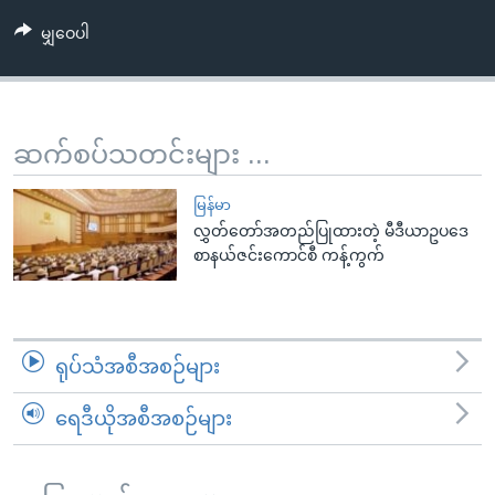
အ
သုတပဒေသာ အင်္ဂလိပ်စာ
မျှဝေပါ
ညွန်း
Learning English
စာမျက်နှာ
သို့
ဗွီအိုအေ လူမှုကွန်ယက်များ
ကျော်
ဆက်စပ်သတင်းများ ...
ကြည့်
ရန်
ဘာသာစကားများ
မြန်မာ
ရှာဖွေ
လွှတ်တော်အတည်ပြုထားတဲ့ မီဒီယာဥပဒေ
ရန်
စာနယ်ဇင်းကောင်စီ ကန့်ကွက်
နေရာ
သို့
ကျော်
ရန်
ရုပ်သံအစီအစဉ်များ
ရေဒီယိုအစီအစဉ်များ