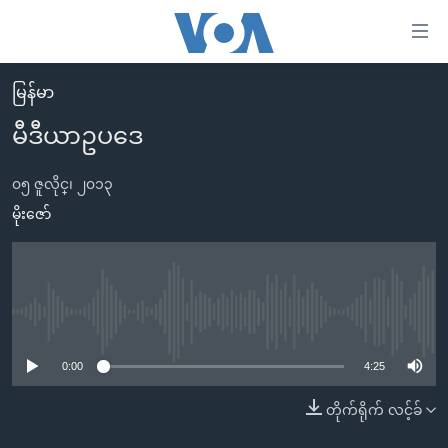
သုံး
ရ
လွယ်ကူ
မြန်မာ
မူလစာမျက်နှာ
စေ
မီဒီယာဥပဒေ
မြန်မာ
သည့်
ကမ္ဘာ့သတင်းများ
၀၅ ဇူလိုင္၊ ၂၀၁၃
Link
ဗွီဒီယို
နိုင်ငံတကာ
မိုးဇော်
များ
သတင်းလွတ်လပ်ခွင့်
အမေရိကန်
ပင်မ
ရပ်ဝန်းတခု လမ်းတခု အလွန်
တရုတ်
အကြောင်းအရာ
သို့
အင်္ဂလိပ်စာလေ့လာမယ်
အစ္စရေး-ပါလက်စတိုင်း
No media source currently available
ကျော်
အပတ်စဉ်ကဏ္ဍများ
အမေရိကန်သုံးအီဒီယံ
0:00
4:25
ကြည့်
ရေဒီယိုနှင့်ရုပ်သံ အချက်အလက်များ
မကြေးမုံရဲ့ အင်္ဂလိပ်စာ
ရေဒီယို
ရန်
တိုက်ရိုက် လင့်ခ်
ပင်မ
ရေဒီယို/တီဗွီအစီအစဉ်
ရုပ်ရှင်ထဲက အင်္ဂလိပ်စာ
တီဗွီ