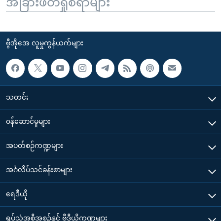
အခြားဖတ်ရှုစရာများ
ဗွီအိုအေ လူမှုကွန်ယက်များ
သတင်း
၀န်ဆောင်မှုများ
အပတ်စဉ်ကဏ္ဍများ
အင်္ဂလိပ်သင်ခန်းစာများ
ရေဒီယို
ရုပ်သံအစီအစဉ်နှင့် ဗွီဒီယိုကဏ္ဍများ