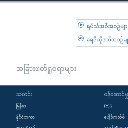
သုတပဒေသာ အင်္ဂလိပ်စာ
အ
ညွန်း
စာမျက်နှာ
သို့
ရုပ်သံအစီအစဉ်မျာ
ကျော်
ရေဒီယိုအစီအစဉ်မျ
ကြည့်
ရန်
ရှာဖွေ
ရန်
အခြားဖတ်ရှုစရာများ
နေရာ
သို့
ကျော်
သတင်း
၀န်ဆောင်မှ
ရန်
မြန်မာ
RSS
နိုင်ငံတကာ
ပေါ့ဒ်ကတ်စ်