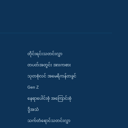
တိုင်းရင်းသတင်းလွှာ
တပတ်အတွင်း အားကစား
သုတစုံလင် အမေရိကန်တခွင်
Gen Z
နေရာပေါင်းစုံ အကြောင်းစုံ
ဒို့အသံ
သက်တံရောင်သတင်းလွှာ