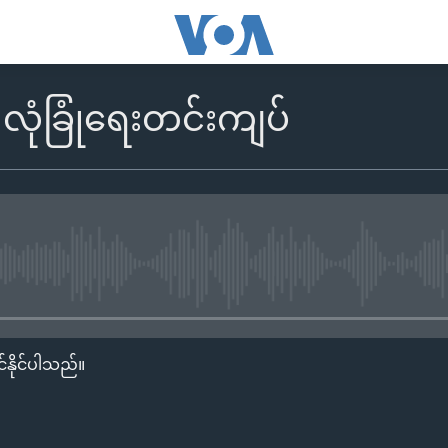
ာ လုံခြုံရေးတင်းကျပ်
No media source currently availa
်နိုင်ပါသည်။