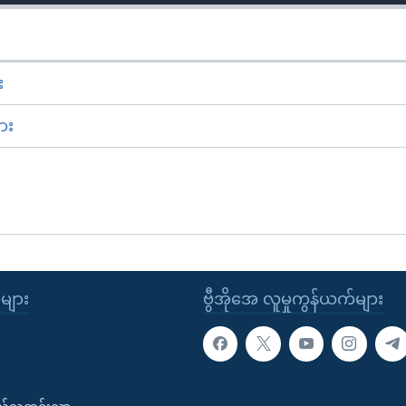
း
ား
ုများ
ဗွီအိုအေ လူမှုကွန်ယက်များ