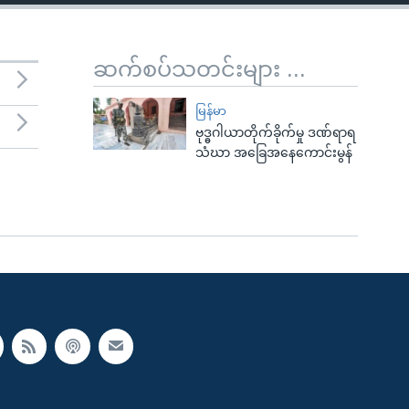
ဆက်စပ်သတင်းများ ...
မြန်မာ
ဗုဒ္ဓဂါယာတိုက်ခိုက်မှု ဒဏ်ရာရ
သံဃာ အခြေအနေကောင်းမွန်