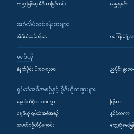
ကမ္ဘာ့ မြန်မာ့ မီဒီယာမြင်ကွင်း
လူမှုရှုခင်း
အင်္ဂလိပ်သင်ခန်းစာများ
အီဒီယံသင်ခန်းစာ
မကြေးမုံရဲ့အင
ရေဒီယို
နံနက်ပိုင်း ၆း၀၀-ရး၀၀
ညပိုင်း ၉း၀
ရုပ်သံအစီအစဉ်နှင့် ဗွီဒီယိုကဏ္ဍများ
နေ့စဉ်တီဗွီသတင်းလွှာ
မြန်မာ
ရေဒီယို ရုပ်သံအစီအစဉ်
နိုင်ငံတကာ
အပတ်စဉ်တီဗွီမဂ္ဂဇင်း
တွေ့ဆုံမေးမြန