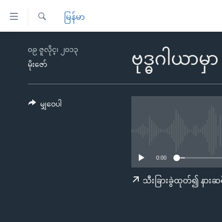
သုံး
မြန်မာ
ရ
ရှာဖွေ
လွယ်ကူ
မူလစာမျက်နှာ
၀၉ ဇူလိုင္၊ ၂၀၁၃
ရ
ဗုဒ္ဓဂါယာမှ
စေ
မြန်မာ
လာ
မိုးဇော်
သည့်
ဒ်
ကမ္ဘာ့သတင်းများ
Link
ဗွီဒီယို
နိုင်ငံတကာ
မျှဝေပါ
များ
သတင်းလွတ်လပ်ခွင့်
အမေရိကန်
ပင်မ
ရပ်ဝန်းတခု လမ်းတခု အလွန်
တရုတ်
အကြောင်းအရာ
အင်္ဂလိပ်စာလေ့လာမယ်
အစ္စရေး-ပါလက်စတိုင်း
သို့
0:00
အပတ်စဉ်ကဏ္ဍများ
အမေရိကန်သုံးအီဒီယံ
ကျော်
သီးခြားခွဲထုတ်၍ နားဆင
ကြည့်
ရေဒီယိုနှင့်ရုပ်သံ အချက်အလက်များ
မကြေးမုံရဲ့ အင်္ဂလိပ်စာ
ရေဒီယို
ရန်
ရေဒီယို/တီဗွီအစီအစဉ်
ရုပ်ရှင်ထဲက အင်္ဂလိပ်စာ
တီဗွီ
ပင်မ