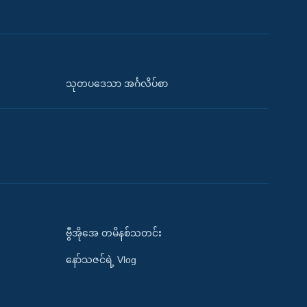
သုတပဒေသာ အင်္ဂလိပ်စာ
ဗွီအိုအေ တမိနစ်သတင်း
နော်သဇင်ရဲ့ Vlog