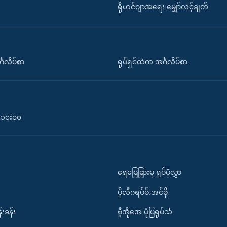
ရိုဟင်ဂျာအရေး မျှော်လင့်ချက်
်္ဂလိပ်စာ
ရုပ်ရှင်ထဲက အင်္ဂလိပ်စာ
၀-၁၀း၀၀
ရေမြေခြားမှ ရုပ်ပုံလွှာ
ပိုလီဂရပ်ဖ်.အင်ဖို
်းခန်း
ဗွီအိုအေ ပုံပြရုပ်သံ