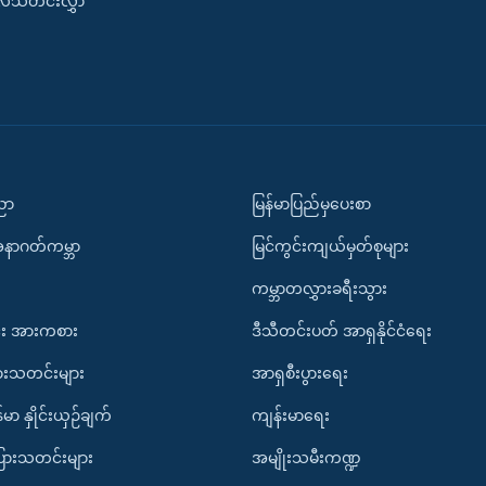
းလ်သတင်းလွှာ
ပညာ
မြန်မာပြည်မှပေးစာ
အနာဂတ်ကမ္ဘာ
မြင်ကွင်းကျယ်မှတ်စုများ
ကမ္ဘာတလွှားခရီးသွား
း အားကစား
ဒီသီတင်းပတ် အာရှနိုင်ငံရေး
ားသတင်းများ
အာရှစီးပွားရေး
်မာ နှိုင်းယှဉ်ချက်
ကျန်းမာရေး
ပြားသတင်းများ
အမျိုးသမီးကဏ္ဍ