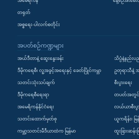
အမေရိကန်
နေ့စဉ်အီးမေ
တရုတ်
အစ္စရေး-ပါလက်စတိုင်း
အပတ်စဉ်ကဏ္ဍများ
အယ်ဒီတာနဲ့ ဆွေးနွေးခန်း
သိပ္ပံနဲ့နည်း
ဒီမိုကရေစီ၊ လူ့အခွင့်အရေးနှင့် ခေတ်ပြိုင်ကမ္ဘာ
ဥတုရာသီနဲ့ 
သတင်းသုံးသပ်ချက်
စီးပွားရေး
ဒီမိုကရေစီရေးရာ
တပတ်အတွင်
အမေရိကန်နိုင်ငံရေး
လယ်ယာစီးပွ
သတင်းထောက်မှတ်စု
ယူကရိန်း၊ မြန
ကမ္ဘာ့သတင်းမီဒီယာထဲက မြန်မာ
ထူးခြားဆန်း