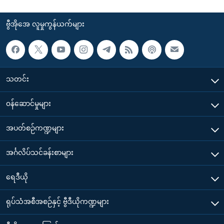
ဗွီအိုအေ လူမှုကွန်ယက်များ
သတင်း
၀န်ဆောင်မှုများ
အပတ်စဉ်ကဏ္ဍများ
အင်္ဂလိပ်သင်ခန်းစာများ
ရေဒီယို
ရုပ်သံအစီအစဉ်နှင့် ဗွီဒီယိုကဏ္ဍများ