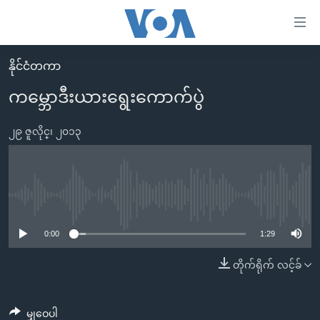
သုံး
ရ
လွယ်ကူ
နိုင်ငံတကာ
မူလစာမျက်နှာ
စေ
ကမ္ဘောဒီးယားရွေးကောက်ပွဲ
မြန်မာ
သည့်
ကမ္ဘာ့သတင်းများ
၂၉ ဇူလိုင္၊ ၂၀၁၃
Link
ဗွီဒီယို
နိုင်ငံတကာ
များ
သတင်းလွတ်လပ်ခွင့်
အမေရိကန်
ပင်မ
ရပ်ဝန်းတခု လမ်းတခု အလွန်
တရုတ်
No media source currently available
အကြောင်းအရာ
သို့
အင်္ဂလိပ်စာလေ့လာမယ်
အစ္စရေး-ပါလက်စတိုင်း
0:00
1:29
ကျော်
အပတ်စဉ်ကဏ္ဍများ
အမေရိကန်သုံးအီဒီယံ
တိုက်ရိုက် လင့်ခ်
ကြည့်
ရေဒီယိုနှင့်ရုပ်သံ အချက်အလက်များ
မကြေးမုံရဲ့ အင်္ဂလိပ်စာ
ရေဒီယို
ရန်
ပင်မ
ရေဒီယို/တီဗွီအစီအစဉ်
ရုပ်ရှင်ထဲက အင်္ဂလိပ်စာ
တီဗွီ
မျှဝေပါ