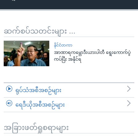
အ
သုတပဒေသာ အင်္ဂလိပ်စာ
ညွန်း
Learning English
စာမျက်နှာ
သို့
ဗွီအိုအေ လူမှုကွန်ယက်များ
ဆက်စပ်သတင်းများ ...
ကျော်
ကြည့်
နိုင်ငံတကာ
ရန်
အာဏာရကမ္ဘောဒီးယားပါတီ ရွေးကောက်ပွဲ
ဘာသာစကားများ
ကပ်ပြီး အနိုင်ရ
ရှာဖွေ
ရန်
နေရာ
သို့
ရုပ်သံအစီအစဉ်များ
ကျော်
ရန်
ရေဒီယိုအစီအစဉ်များ
အခြားဖတ်ရှုစရာများ