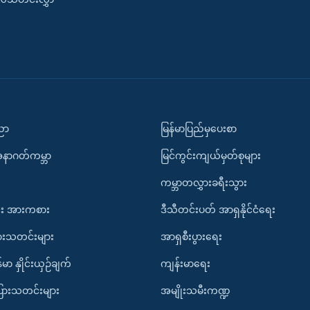
ပညာ
မြန်မာပြည်မှပေးစာ
အနာဂတ်ကမ္ဘာ
မြင်ကွင်းကျယ်မှတ်စုများ
ကမ္ဘာတလွှားခရီးသွား
း အားကစား
ဒီသီတင်းပတ် အာရှနိုင်ငံရေး
ားသတင်းများ
အာရှစီးပွားရေး
်မာ နှိုင်းယှဉ်ချက်
ကျန်းမာရေး
ပြားသတင်းများ
အမျိုးသမီးကဏ္ဍ