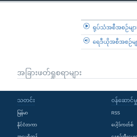
သုတပဒေသာ အင်္ဂလိပ်စာ
အ
ညွန်း
စာမျက်နှာ
သို့
ရုပ်သံအစီအစဉ်မျာ
ကျော်
ရေဒီယိုအစီအစဉ်မျ
ကြည့်
ရန်
ရှာဖွေ
ရန်
အခြားဖတ်ရှုစရာများ
နေရာ
သို့
ကျော်
သတင်း
၀န်ဆောင်မှ
ရန်
မြန်မာ
RSS
နိုင်ငံတကာ
ပေါ့ဒ်ကတ်စ်
အမေရိကန်
နေ့စဉ်အီးမေ