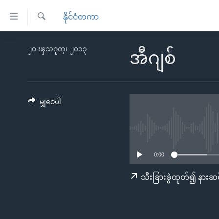
သုံး
နိုင်ငံတကာ
ရ
ရှာဖွေ
လွယ်ကူ
မူလစာမျက်နှာ
၂၀ ၾသဂုတ္၊ ၂၀၁၃
ရ
အီဂျစ်
စေ
မြန်မာ
လာ
သည့်
ဒ်
ကမ္ဘာ့သတင်းများ
Link
ဗွီဒီယို
နိုင်ငံတကာ
မျှဝေပါ
များ
သတင်းလွတ်လပ်ခွင့်
အမေရိကန်
ပင်မ
ရပ်ဝန်းတခု လမ်းတခု အလွန်
တရုတ်
အကြောင်းအရာ
အင်္ဂလိပ်စာလေ့လာမယ်
အစ္စရေး-ပါလက်စတိုင်း
သို့
0:00
အပတ်စဉ်ကဏ္ဍများ
အမေရိကန်သုံးအီဒီယံ
ကျော်
သီးခြားခွဲထုတ်၍ နားဆင
ကြည့်
ရေဒီယိုနှင့်ရုပ်သံ အချက်အလက်များ
မကြေးမုံရဲ့ အင်္ဂလိပ်စာ
ရေဒီယို
ရန်
ရေဒီယို/တီဗွီအစီအစဉ်
ရုပ်ရှင်ထဲက အင်္ဂလိပ်စာ
တီဗွီ
ပင်မ