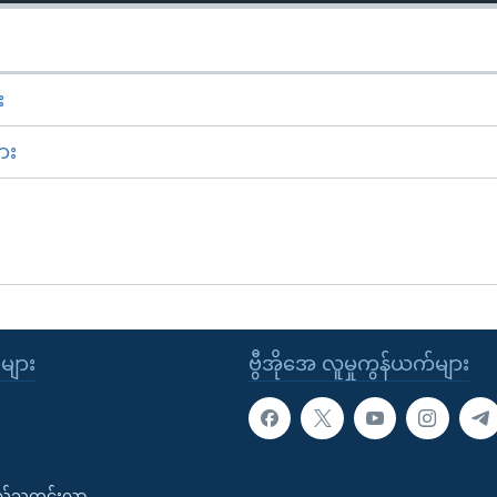
း
ား
ုများ
ဗွီအိုအေ လူမှုကွန်ယက်များ
းလ်သတင်းလွှာ