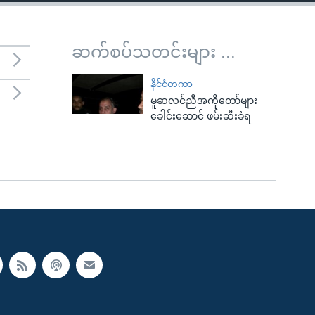
ဆက်စပ်သတင်းများ ...
နိုင်ငံတကာ
မူဆလင်ညီအကိုတော်များ
ခေါင်းဆောင် ဖမ်းဆီးခံရ