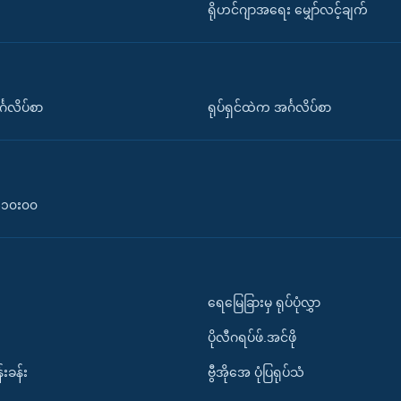
ရိုဟင်ဂျာအရေး မျှော်လင့်ချက်
်္ဂလိပ်စာ
ရုပ်ရှင်ထဲက အင်္ဂလိပ်စာ
၀-၁၀း၀၀
ရေမြေခြားမှ ရုပ်ပုံလွှာ
ပိုလီဂရပ်ဖ်.အင်ဖို
်းခန်း
ဗွီအိုအေ ပုံပြရုပ်သံ