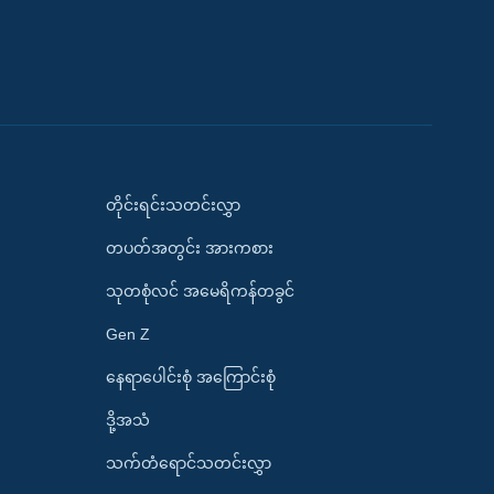
တိုင်းရင်းသတင်းလွှာ
တပတ်အတွင်း အားကစား
သုတစုံလင် အမေရိကန်တခွင်
Gen Z
နေရာပေါင်းစုံ အကြောင်းစုံ
ဒို့အသံ
သက်တံရောင်သတင်းလွှာ