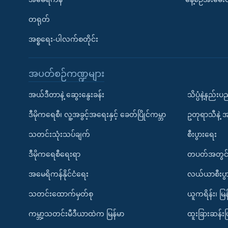
တရုတ်
အစ္စရေး-ပါလက်စတိုင်း
အပတ်စဉ်ကဏ္ဍများ
အယ်ဒီတာနဲ့ ဆွေးနွေးခန်း
သိပ္ပံနဲ့နည်း
ဒီမိုကရေစီ၊ လူ့အခွင့်အရေးနှင့် ခေတ်ပြိုင်ကမ္ဘာ
ဥတုရာသီနဲ့ 
သတင်းသုံးသပ်ချက်
စီးပွားရေး
ဒီမိုကရေစီရေးရာ
တပတ်အတွင်
အမေရိကန်နိုင်ငံရေး
လယ်ယာစီးပွ
သတင်းထောက်မှတ်စု
ယူကရိန်း၊ မြန
ကမ္ဘာ့သတင်းမီဒီယာထဲက မြန်မာ
ထူးခြားဆန်း