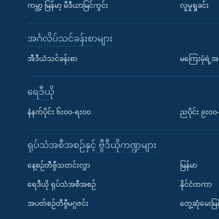
ကမ္ဘာ့ မြန်မာ့ မီဒီယာမြင်ကွင်း
လူမှုရှုခင်း
အင်္ဂလိပ်သင်ခန်းစာများ
အီဒီယံသင်ခန်းစာ
မကြေးမုံရဲ့အင
ရေဒီယို
နံနက်ပိုင်း ၆း၀၀-ရး၀၀
ညပိုင်း ၉း၀
ရုပ်သံအစီအစဉ်နှင့် ဗွီဒီယိုကဏ္ဍများ
နေ့စဉ်တီဗွီသတင်းလွှာ
မြန်မာ
ရေဒီယို ရုပ်သံအစီအစဉ်
နိုင်ငံတကာ
အပတ်စဉ်တီဗွီမဂ္ဂဇင်း
တွေ့ဆုံမေးမြန