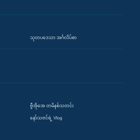
သုတပဒေသာ အင်္ဂလိပ်စာ
ဗွီအိုအေ တမိနစ်သတင်း
နော်သဇင်ရဲ့ Vlog