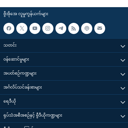
ဗွီအိုအေ လူမှုကွန်ယက်များ
သတင်း
၀န်ဆောင်မှုများ
အပတ်စဉ်ကဏ္ဍများ
အင်္ဂလိပ်သင်ခန်းစာများ
ရေဒီယို
ရုပ်သံအစီအစဉ်နှင့် ဗွီဒီယိုကဏ္ဍများ