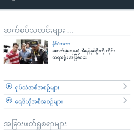
အ
သုတပဒေသာ အင်္ဂလိပ်စာ
ညွန်း
Learning English
စာမျက်နှာ
သို့
ဗွီအိုအေ လူမှုကွန်ယက်များ
ဆက်စပ်သတင်းများ ...
ကျော်
ကြည့်
နိုင်ငံတကာ
ရန်
ဖောက်ခွဲရေးမှုနဲ့ အီရန်နှစ်ဦးကို ထိုင်း
ဘာသာစကားများ
တရားရုံး အပြစ်ပေး
ရှာဖွေ
ရန်
နေရာ
သို့
ရုပ်သံအစီအစဉ်များ
ကျော်
ရန်
ရေဒီယိုအစီအစဉ်များ
အခြားဖတ်ရှုစရာများ