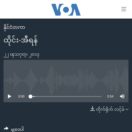
သုံး
ရ
လွယ်ကူ
နိုင်ငံတကာ
မူလစာမျက်နှာ
စေ
ထိုင်း-အီရန်
မြန်မာ
သည့်
ကမ္ဘာ့သတင်းများ
၂၂ ၾသဂုတ္၊ ၂၀၁၃
Link
ဗွီဒီယို
နိုင်ငံတကာ
များ
သတင်းလွတ်လပ်ခွင့်
အမေရိကန်
ပင်မ
ရပ်ဝန်းတခု လမ်းတခု အလွန်
တရုတ်
No media source currently available
အကြောင်းအရာ
သို့
အင်္ဂလိပ်စာလေ့လာမယ်
အစ္စရေး-ပါလက်စတိုင်း
0:00
0:54
ကျော်
အပတ်စဉ်ကဏ္ဍများ
အမေရိကန်သုံးအီဒီယံ
တိုက်ရိုက် လင့်ခ်
ကြည့်
ရေဒီယိုနှင့်ရုပ်သံ အချက်အလက်များ
မကြေးမုံရဲ့ အင်္ဂလိပ်စာ
ရေဒီယို
ရန်
ပင်မ
ရေဒီယို/တီဗွီအစီအစဉ်
ရုပ်ရှင်ထဲက အင်္ဂလိပ်စာ
တီဗွီ
မျှဝေပါ