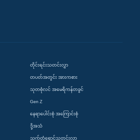
တိုင်းရင်းသတင်းလွှာ
တပတ်အတွင်း အားကစား
သုတစုံလင် အမေရိကန်တခွင်
Gen Z
နေရာပေါင်းစုံ အကြောင်းစုံ
ဒို့အသံ
သက်တံရောင်သတင်းလွှာ