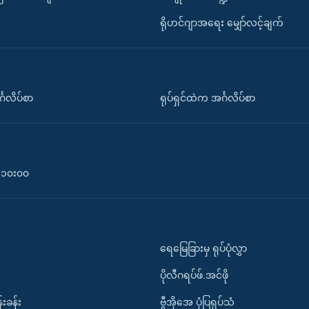
ရိုဟင်ဂျာအရေး မျှော်လင့်ချက်
်္ဂလိပ်စာ
ရုပ်ရှင်ထဲက အင်္ဂလိပ်စာ
၀-၁၀း၀၀
ရေမြေခြားမှ ရုပ်ပုံလွှာ
ပိုလီဂရပ်ဖ်.အင်ဖို
်းခန်း
ဗွီအိုအေ ပုံပြရုပ်သံ