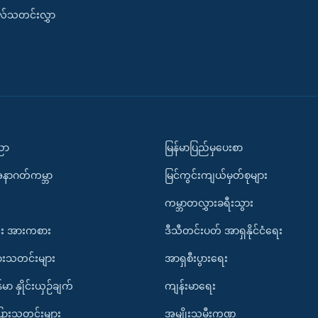
းလ်သတင်းလွှာ
ပညာ
မြန်မာပြည်မှပေးစာ
အနာဂတ်ကမ္ဘာ
မြင်ကွင်းကျယ်မှတ်စုများ
ကမ္ဘာတလွှားခရီးသွား
း အားကစား
ဒီသီတင်းပတ် အာရှနိုင်ငံရေး
ားသတင်းများ
အာရှစီးပွားရေး
်မာ နှိုင်းယှဉ်ချက်
ကျန်းမာရေး
ပြားသတင်းများ
အမျိုးသမီးကဏ္ဍ