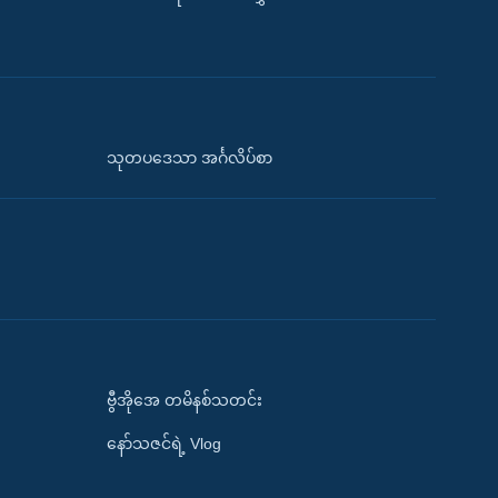
သုတပဒေသာ အင်္ဂလိပ်စာ
ဗွီအိုအေ တမိနစ်သတင်း
နော်သဇင်ရဲ့ Vlog