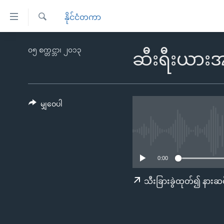
သုံး
နိုင်ငံတကာ
ရ
ရှာဖွေ
လွယ်ကူ
မူလစာမျက်နှာ
၀၅ စက္တင္ဘာ၊ ၂၀၁၃
ရ
ဆီးရီးယားအပ
စေ
မြန်မာ
လာ
သည့်
ဒ်
ကမ္ဘာ့သတင်းများ
Link
ဗွီဒီယို
နိုင်ငံတကာ
မျှဝေပါ
များ
သတင်းလွတ်လပ်ခွင့်
အမေရိကန်
ပင်မ
ရပ်ဝန်းတခု လမ်းတခု အလွန်
တရုတ်
အကြောင်းအရာ
အင်္ဂလိပ်စာလေ့လာမယ်
အစ္စရေး-ပါလက်စတိုင်း
သို့
0:00
အပတ်စဉ်ကဏ္ဍများ
အမေရိကန်သုံးအီဒီယံ
ကျော်
သီးခြားခွဲထုတ်၍ နားဆင
ကြည့်
ရေဒီယိုနှင့်ရုပ်သံ အချက်အလက်များ
မကြေးမုံရဲ့ အင်္ဂလိပ်စာ
ရေဒီယို
ရန်
ရေဒီယို/တီဗွီအစီအစဉ်
ရုပ်ရှင်ထဲက အင်္ဂလိပ်စာ
တီဗွီ
ပင်မ