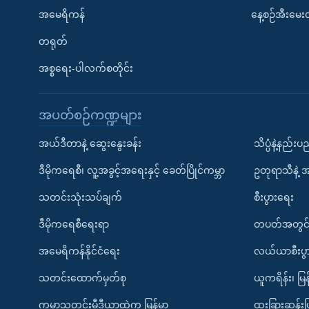
အမေရိကန်
နေ့စဉ်အီးမေ
တရုတ်
အစ္စရေး-ပါလက်စတိုင်း
အပတ်စဉ်ကဏ္ဍများ
အယ်ဒီတာနဲ့ ဆွေးနွေးခန်း
သိပ္ပံနဲ့နည်း
ဒီမိုကရေစီ၊ လူ့အခွင့်အရေးနှင့် ခေတ်ပြိုင်ကမ္ဘာ
ဥတုရာသီနဲ့ 
သတင်းသုံးသပ်ချက်
စီးပွားရေး
ဒီမိုကရေစီရေးရာ
တပတ်အတွင်
အမေရိကန်နိုင်ငံရေး
လယ်ယာစီးပွ
သတင်းထောက်မှတ်စု
ယူကရိန်း၊ မြန
ကမ္ဘာ့သတင်းမီဒီယာထဲက မြန်မာ
ထူးခြားဆန်း