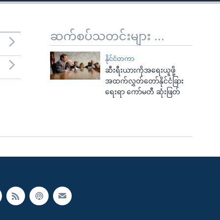
ဆက်စပ်သတင်းများ ...
နိုင်ငံတကာ
ဆီးရီးယားကိုအရေးယူဖို့
အထက်လွှတ်တော်နိုင်ငံခြား
ရေးရာ ကော်မတီ ဆုံးဖြတ်