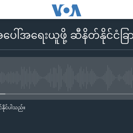
ေါ်အရေးယူဖို့ ဆီနိတ်နိုင်ငံ
No media source currently availa
်နိုင်ပါသည်။