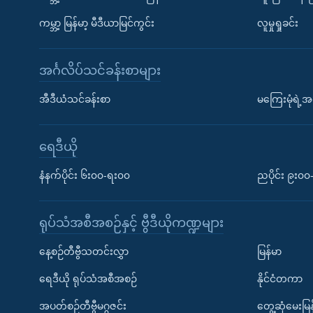
ကမ္ဘာ့ မြန်မာ့ မီဒီယာမြင်ကွင်း
လူမှုရှုခင်း
အင်္ဂလိပ်သင်ခန်းစာများ
အီဒီယံသင်ခန်းစာ
မကြေးမုံရဲ့အင
ရေဒီယို
နံနက်ပိုင်း ၆း၀၀-ရး၀၀
ညပိုင်း ၉း၀
ရုပ်သံအစီအစဉ်နှင့် ဗွီဒီယိုကဏ္ဍများ
နေ့စဉ်တီဗွီသတင်းလွှာ
မြန်မာ
ရေဒီယို ရုပ်သံအစီအစဉ်
နိုင်ငံတကာ
အပတ်စဉ်တီဗွီမဂ္ဂဇင်း
တွေ့ဆုံမေးမြန