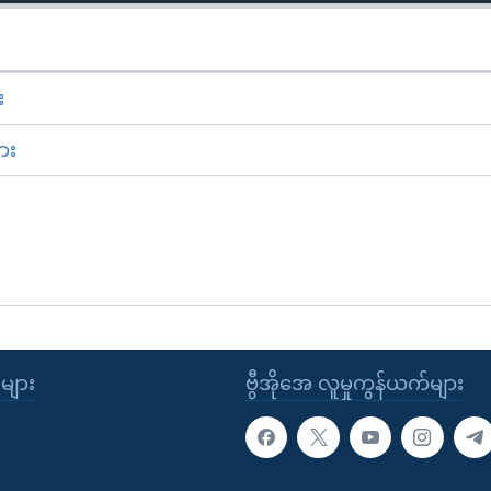
း
ား
ုများ
ဗွီအိုအေ လူမှုကွန်ယက်များ