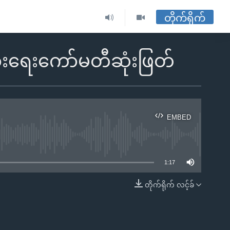
တိုက်ရိုက်
ခြားရေးကော်မတီဆုံးဖြတ်
EMBED
ble
1:17
တိုက်ရိုက် လင့်ခ်
EMBED