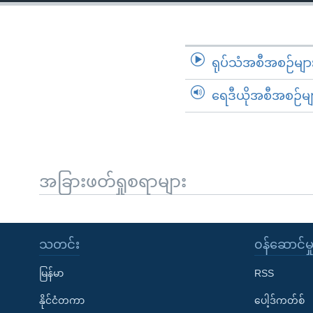
သုတပဒေသာ အင်္ဂလိပ်စာ
အ
ညွန်း
စာမျက်နှာ
သို့
ရုပ်သံအစီအစဉ်မျာ
ကျော်
ရေဒီယိုအစီအစဉ်မျ
ကြည့်
ရန်
ရှာဖွေ
ရန်
နေရာ
အခြားဖတ်ရှုစရာများ
သို့
ကျော်
ရန်
သတင်း
၀န်ဆောင်မှ
မြန်မာ
RSS
နိုင်ငံတကာ
ပေါ့ဒ်ကတ်စ်