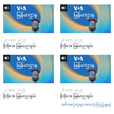
၂၉ မတ္၊ ၂၀၂၅
၂၈ မတ္၊ ၂၀၂၅
ဗွီအိုအေ မြန်မာညချမ်း
ဗွီအိုအေ မြန်မာညချမ်း
၂၇ မတ္၊ ၂၀၂၅
၂၆ မတ္၊ ၂၀၂၅
ဗွီအိုအေ မြန်မာညချမ်း
ဗွီအိုအေ မြန်မာညချမ်း
အစီအစဉ်တွဲများအားလုံးကြည့်ရှုရန်