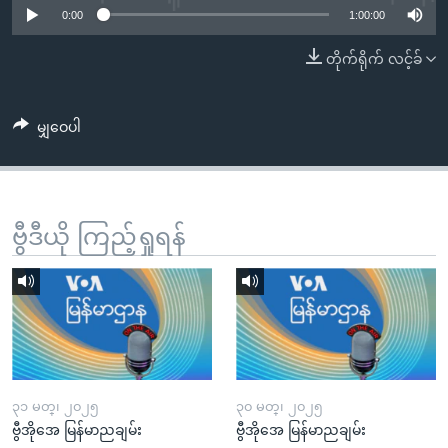
အ
0:00
1:00:00
သုတပဒေသာ အင်္ဂလိပ်စာ
ညွန်း
Learning English
တိုက်ရိုက် လင့်ခ်
စာမျက်နှာ
သို့
ဗွီအိုအေ လူမှုကွန်ယက်များ
ကျော်
မျှဝေပါ
ကြည့်
ရန်
ဘာသာစကားများ
ရှာဖွေ
ရန်
ဗွီဒီယို ကြည့်ရှုရန်
နေရာ
သို့
ကျော်
ရန်
၃၁ မတ္၊ ၂၀၂၅
၃၀ မတ္၊ ၂၀၂၅
ဗွီအိုအေ မြန်မာညချမ်း
ဗွီအိုအေ မြန်မာညချမ်း