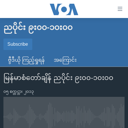
သုံး
ရ
လွယ်ကူ
ညပိုင်း ၉း၀၀-၁၀း၀၀
မူလစာမျက်နှာ
စေ
မြန်မာ
Subscribe
သည့်
SUBSCRIBE
ကမ္ဘာ့သတင်းများ
Link
ဗွီဒီယို ကြည့်ရှုရန်
အကြောင်း
ဗွီဒီယို
နိုင်ငံတကာ
များ
Spotify
သတင်းလွတ်လပ်ခွင့်
အမေရိကန်
ပင်မ
မြန်မာစံတော်ချိန် ညပိုင်း ၉း၀၀-၁၀း၀၀
ရပ်ဝန်းတခု လမ်းတခု အလွန်
တရုတ်
အကြောင်းအရာ
ရယူရန်
သို့
၀၅ စက္တင္ဘာ၊ ၂၀၁၃
အင်္ဂလိပ်စာလေ့လာမယ်
အစ္စရေး-ပါလက်စတိုင်း
ကျော်
အပတ်စဉ်ကဏ္ဍများ
အမေရိကန်သုံးအီဒီယံ
ကြည့်
ရေဒီယိုနှင့်ရုပ်သံ အချက်အလက်များ
မကြေးမုံရဲ့ အင်္ဂလိပ်စာ
ရေဒီယို
ရန်
No media source currently available
ပင်မ
ရေဒီယို/တီဗွီအစီအစဉ်
ရုပ်ရှင်ထဲက အင်္ဂလိပ်စာ
တီဗွီ