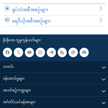
ရုပ်သံအစီအစဉ်များ
ရေဒီယိုအစီအစဉ်များ
ဗွီအိုအေ လူမှုကွန်ယက်များ
သတင်း
၀န်ဆောင်မှုများ
အပတ်စဉ်ကဏ္ဍများ
အင်္ဂလိပ်သင်ခန်းစာများ