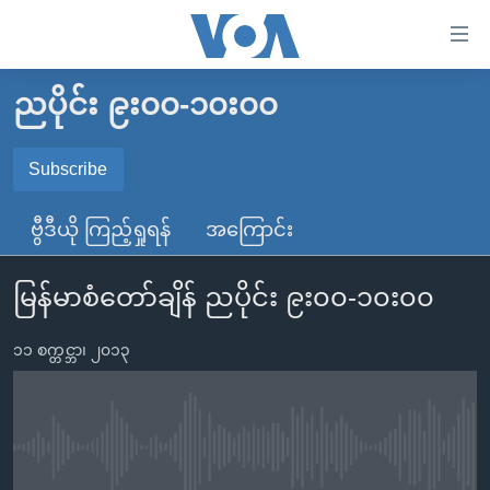
သုံး
ရ
လွယ်ကူ
ညပိုင်း ၉း၀၀-၁၀း၀၀
မူလစာမျက်နှာ
စေ
မြန်မာ
Subscribe
သည့်
SUBSCRIBE
ကမ္ဘာ့သတင်းများ
Link
ဗွီဒီယို ကြည့်ရှုရန်
အကြောင်း
ဗွီဒီယို
နိုင်ငံတကာ
များ
Spotify
သတင်းလွတ်လပ်ခွင့်
အမေရိကန်
ပင်မ
မြန်မာစံတော်ချိန် ညပိုင်း ၉း၀၀-၁၀း၀၀
ရပ်ဝန်းတခု လမ်းတခု အလွန်
တရုတ်
အကြောင်းအရာ
ရယူရန်
သို့
၁၁ စက္တင္ဘာ၊ ၂၀၁၃
အင်္ဂလိပ်စာလေ့လာမယ်
အစ္စရေး-ပါလက်စတိုင်း
ကျော်
အပတ်စဉ်ကဏ္ဍများ
အမေရိကန်သုံးအီဒီယံ
ကြည့်
ရေဒီယိုနှင့်ရုပ်သံ အချက်အလက်များ
မကြေးမုံရဲ့ အင်္ဂလိပ်စာ
ရေဒီယို
ရန်
No media source currently available
ပင်မ
ရေဒီယို/တီဗွီအစီအစဉ်
ရုပ်ရှင်ထဲက အင်္ဂလိပ်စာ
တီဗွီ