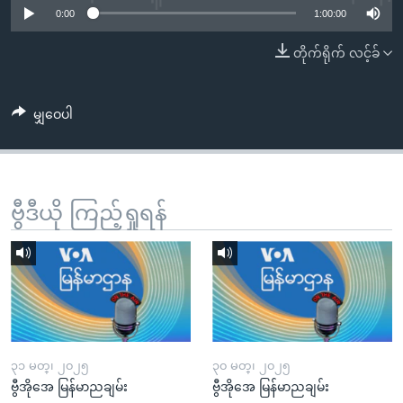
အ
0:00
1:00:00
သုတပဒေသာ အင်္ဂလိပ်စာ
ညွန်း
Learning English
တိုက်ရိုက် လင့်ခ်
စာမျက်နှာ
သို့
ဗွီအိုအေ လူမှုကွန်ယက်များ
ကျော်
မျှဝေပါ
ကြည့်
ရန်
ဘာသာစကားများ
ရှာဖွေ
ရန်
ဗွီဒီယို ကြည့်ရှုရန်
နေရာ
သို့
ကျော်
ရန်
၃၁ မတ္၊ ၂၀၂၅
၃၀ မတ္၊ ၂၀၂၅
ဗွီအိုအေ မြန်မာညချမ်း
ဗွီအိုအေ မြန်မာညချမ်း