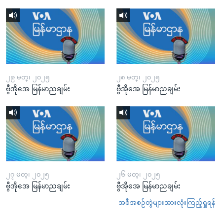
၂၉ မတ္၊ ၂၀၂၅
၂၈ မတ္၊ ၂၀၂၅
ဗွီအိုအေ မြန်မာညချမ်း
ဗွီအိုအေ မြန်မာညချမ်း
၂၇ မတ္၊ ၂၀၂၅
၂၆ မတ္၊ ၂၀၂၅
ဗွီအိုအေ မြန်မာညချမ်း
ဗွီအိုအေ မြန်မာညချမ်း
အစီအစဉ်တွဲများအားလုံးကြည့်ရှုရန်