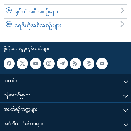
ရုပ်သံအစီအစဉ်များ
ရေဒီယိုအစီအစဉ်များ
ဗွီအိုအေ လူမှုကွန်ယက်များ
သတင်း
၀န်ဆောင်မှုများ
အပတ်စဉ်ကဏ္ဍများ
အင်္ဂလိပ်သင်ခန်းစာများ