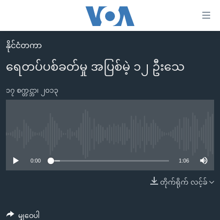
သုံး
ရ
လွယ်ကူ
နိုင်ငံတကာ
မူလစာမျက်နှာ
စေ
ရေတပ်ပစ်ခတ်မှု အပြစ်မဲ့ ၁၂ ဦးသေ
မြန်မာ
သည့်
ကမ္ဘာ့သတင်းများ
၁၇ စက္တင္ဘာ၊ ၂၀၁၃
Link
ဗွီဒီယို
နိုင်ငံတကာ
များ
သတင်းလွတ်လပ်ခွင့်
အမေရိကန်
ပင်မ
ရပ်ဝန်းတခု လမ်းတခု အလွန်
တရုတ်
No media source currently available
အကြောင်းအရာ
သို့
အင်္ဂလိပ်စာလေ့လာမယ်
အစ္စရေး-ပါလက်စတိုင်း
0:00
1:06
ကျော်
အပတ်စဉ်ကဏ္ဍများ
အမေရိကန်သုံးအီဒီယံ
တိုက်ရိုက် လင့်ခ်
ကြည့်
ရေဒီယိုနှင့်ရုပ်သံ အချက်အလက်များ
မကြေးမုံရဲ့ အင်္ဂလိပ်စာ
ရေဒီယို
ရန်
ပင်မ
ရေဒီယို/တီဗွီအစီအစဉ်
ရုပ်ရှင်ထဲက အင်္ဂလိပ်စာ
တီဗွီ
မျှဝေပါ