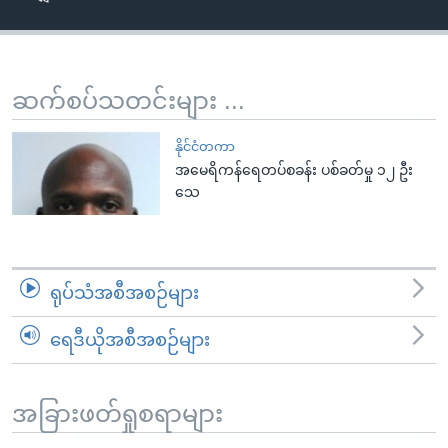
အ
သုတပဒေသာ အင်္ဂလိပ်စာ
ညွန်း
Learning English
စာမျက်နှာ
သို့
ဗွီအိုအေ လူမှုကွန်ယက်များ
ဆက်စပ်သတင်းများ ...
ကျော်
ကြည့်
နိုင်ငံတကာ
ရန်
အမေရိကန်ရေတပ်စခန်း ပစ်ခတ်မှု ၁၂ ဦး
ဘာသာစကားများ
သေ
ရှာဖွေ
ရန်
နေရာ
သို့
ရုပ်သံအစီအစဉ်များ
ကျော်
ရန်
ရေဒီယိုအစီအစဉ်များ
အခြားဖတ်ရှုစရာများ