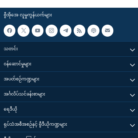
ဗွီအိုအေ လူမှုကွန်ယက်များ
သတင်း
၀န်ဆောင်မှုများ
အပတ်စဉ်ကဏ္ဍများ
အင်္ဂလိပ်သင်ခန်းစာများ
ရေဒီယို
ရုပ်သံအစီအစဉ်နှင့် ဗွီဒီယိုကဏ္ဍများ