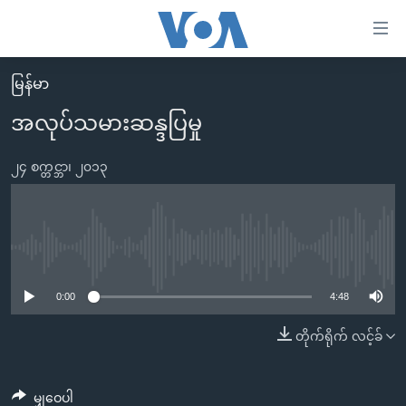
သုံး
ရ
လွယ်ကူ
မြန်မာ
မူလစာမျက်နှာ
စေ
အလုပ်သမားဆန္ဒပြမှု
မြန်မာ
သည့်
ကမ္ဘာ့သတင်းများ
၂၄ စက္တင္ဘာ၊ ၂၀၁၃
Link
ဗွီဒီယို
နိုင်ငံတကာ
များ
သတင်းလွတ်လပ်ခွင့်
အမေရိကန်
ပင်မ
ရပ်ဝန်းတခု လမ်းတခု အလွန်
တရုတ်
No media source currently available
အကြောင်းအရာ
သို့
အင်္ဂလိပ်စာလေ့လာမယ်
အစ္စရေး-ပါလက်စတိုင်း
0:00
4:48
ကျော်
အပတ်စဉ်ကဏ္ဍများ
အမေရိကန်သုံးအီဒီယံ
တိုက်ရိုက် လင့်ခ်
ကြည့်
ရေဒီယိုနှင့်ရုပ်သံ အချက်အလက်များ
မကြေးမုံရဲ့ အင်္ဂလိပ်စာ
ရေဒီယို
ရန်
ပင်မ
ရေဒီယို/တီဗွီအစီအစဉ်
ရုပ်ရှင်ထဲက အင်္ဂလိပ်စာ
တီဗွီ
မျှဝေပါ