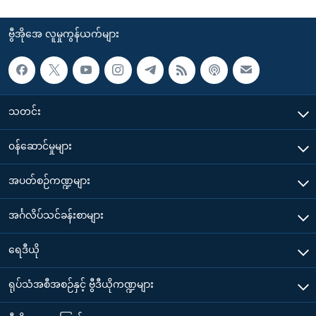
ဗွီအိုအေ လူမှုကွန်ယက်များ
သတင်း
၀န်ဆောင်မှုများ
အပတ်စဉ်ကဏ္ဍများ
အင်္ဂလိပ်သင်ခန်းစာများ
ရေဒီယို
ရုပ်သံအစီအစဉ်နှင့် ဗွီဒီယိုကဏ္ဍများ