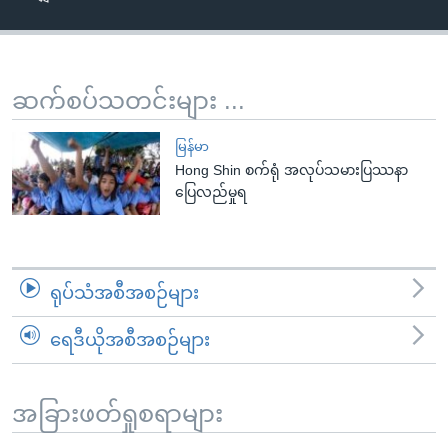
အ
သုတပဒေသာ အင်္ဂလိပ်စာ
ညွန်း
Learning English
စာမျက်နှာ
သို့
ဗွီအိုအေ လူမှုကွန်ယက်များ
ဆက်စပ်သတင်းများ ...
ကျော်
ကြည့်
မြန်မာ
ရန်
Hong Shin စက်ရုံ အလုပ်သမားပြဿနာ
ဘာသာစကားများ
ပြေလည်မှုရ
ရှာဖွေ
ရန်
နေရာ
သို့
ရုပ်သံအစီအစဉ်များ
ကျော်
ရန်
ရေဒီယိုအစီအစဉ်များ
အခြားဖတ်ရှုစရာများ