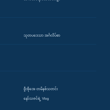
သုတပဒေသာ အင်္ဂလိပ်စာ
ဗွီအိုအေ တမိနစ်သတင်း
နော်သဇင်ရဲ့ Vlog