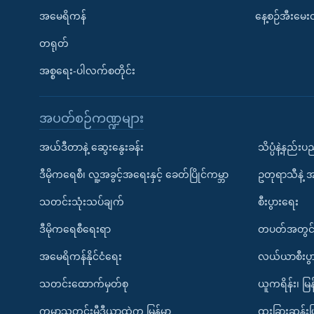
အမေရိကန်
နေ့စဉ်အီးမေ
တရုတ်
အစ္စရေး-ပါလက်စတိုင်း
အပတ်စဉ်ကဏ္ဍများ
အယ်ဒီတာနဲ့ ဆွေးနွေးခန်း
သိပ္ပံနဲ့နည်း
ဒီမိုကရေစီ၊ လူ့အခွင့်အရေးနှင့် ခေတ်ပြိုင်ကမ္ဘာ
ဥတုရာသီနဲ့ 
သတင်းသုံးသပ်ချက်
စီးပွားရေး
ဒီမိုကရေစီရေးရာ
တပတ်အတွင်
အမေရိကန်နိုင်ငံရေး
လယ်ယာစီးပွ
သတင်းထောက်မှတ်စု
ယူကရိန်း၊ မြန
ကမ္ဘာ့သတင်းမီဒီယာထဲက မြန်မာ
ထူးခြားဆန်း