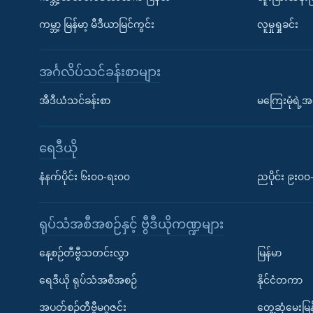
ကမ္ဘာ့ မြန်မာ့ မီဒီယာမြင်ကွင်း
လူမှုရှုခင်း
အင်္ဂလိပ်သင်ခန်းစာများ
အီဒီယံသင်ခန်းစာ
မကြေးမုံရဲ့အင
ရေဒီယို
နံနက်ပိုင်း ၆း၀၀-ရး၀၀
ညပိုင်း ၉း၀
ရုပ်သံအစီအစဉ်နှင့် ဗွီဒီယိုကဏ္ဍများ
နေ့စဉ်တီဗွီသတင်းလွှာ
မြန်မာ
ရေဒီယို ရုပ်သံအစီအစဉ်
နိုင်ငံတကာ
အပတ်စဉ်တီဗွီမဂ္ဂဇင်း
တွေ့ဆုံမေးမြန