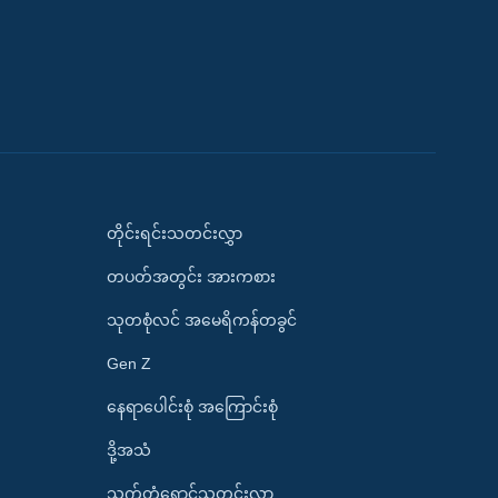
တိုင်းရင်းသတင်းလွှာ
တပတ်အတွင်း အားကစား
သုတစုံလင် အမေရိကန်တခွင်
Gen Z
နေရာပေါင်းစုံ အကြောင်းစုံ
ဒို့အသံ
သက်တံရောင်သတင်းလွှာ