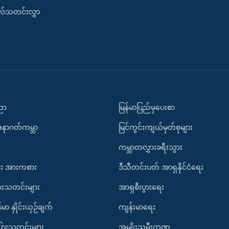
းလ်သတင်းလွှာ
ပညာ
မြန်မာပြည်မှပေးစာ
အနာဂတ်ကမ္ဘာ
မြင်ကွင်းကျယ်မှတ်စုများ
ကမ္ဘာတလွှားခရီးသွား
း အားကစား
ဒီသီတင်းပတ် အာရှနိုင်ငံရေး
ားသတင်းများ
အာရှစီးပွားရေး
်မာ နှိုင်းယှဉ်ချက်
ကျန်းမာရေး
ပြားသတင်းများ
အမျိုးသမီးကဏ္ဍ