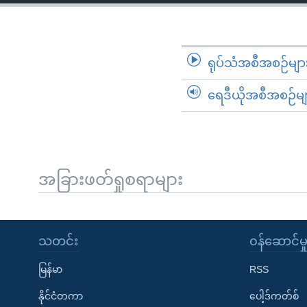
သုတပဒေသာ အင်္ဂလိပ်စာ
အ
ညွန်း
စာမျက်နှာ
သို့
ရုပ်သံအစီအစဉ်မျာ
ကျော်
ရေဒီယိုအစီအစဉ်မျ
ကြည့်
ရန်
ရှာဖွေ
ရန်
နေရာ
အခြားဖတ်ရှုစရာများ
သို့
ကျော်
ရန်
သတင်း
၀န်ဆောင်မှ
မြန်မာ
RSS
နိုင်ငံတကာ
ပေါ့ဒ်ကတ်စ်