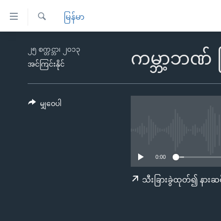
သုံး
မြန်မာ
ရ
ရှာဖွေ
လွယ်ကူ
မူလစာမျက်နှာ
၂၅ စက္တင္ဘာ၊ ၂၀၁၃
ရ
ကမ္ဘာ့ဘဏ် မ
စေ
မြန်မာ
လာ
အင်ကြင်းနိုင်
သည့်
ဒ်
ကမ္ဘာ့သတင်းများ
Link
ဗွီဒီယို
နိုင်ငံတကာ
မျှဝေပါ
များ
သတင်းလွတ်လပ်ခွင့်
အမေရိကန်
ပင်မ
ရပ်ဝန်းတခု လမ်းတခု အလွန်
တရုတ်
အကြောင်းအရာ
အင်္ဂလိပ်စာလေ့လာမယ်
အစ္စရေး-ပါလက်စတိုင်း
သို့
0:00
အပတ်စဉ်ကဏ္ဍများ
အမေရိကန်သုံးအီဒီယံ
ကျော်
သီးခြားခွဲထုတ်၍ နားဆင
ကြည့်
ရေဒီယိုနှင့်ရုပ်သံ အချက်အလက်များ
မကြေးမုံရဲ့ အင်္ဂလိပ်စာ
ရေဒီယို
ရန်
ရေဒီယို/တီဗွီအစီအစဉ်
ရုပ်ရှင်ထဲက အင်္ဂလိပ်စာ
တီဗွီ
ပင်မ