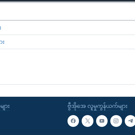
း
ား
ုများ
ဗွီအိုအေ လူမှုကွန်ယက်များ