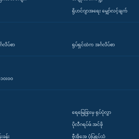
ရိုဟင်ဂျာအရေး မျှော်လင့်ချက်
်္ဂလိပ်စာ
ရုပ်ရှင်ထဲက အင်္ဂလိပ်စာ
၀-၁၀း၀၀
ရေမြေခြားမှ ရုပ်ပုံလွှာ
ပိုလီဂရပ်ဖ်.အင်ဖို
်းခန်း
ဗွီအိုအေ ပုံပြရုပ်သံ