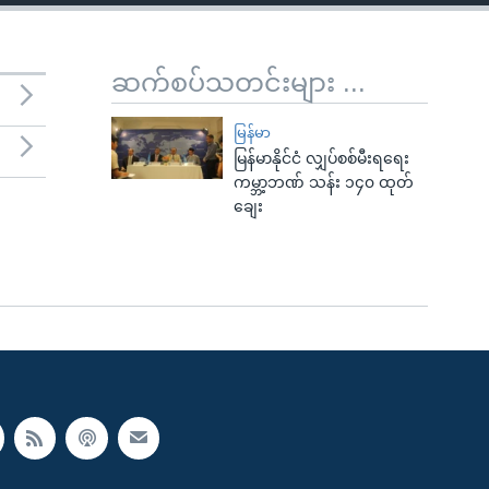
ဆက်စပ်သတင်းများ ...
မြန်မာ
မြန်မာနိုင်ငံ လျှပ်စစ်မီးရရေး
ကမ္ဘာ့ဘဏ် သန်း ၁၄၀ ထုတ်
ချေး