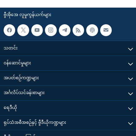
ဗွီအိုအေ လူမှုကွန်ယက်များ
သတင်း
၀န်ဆောင်မှုများ
အပတ်စဉ်ကဏ္ဍများ
အင်္ဂလိပ်သင်ခန်းစာများ
ရေဒီယို
ရုပ်သံအစီအစဉ်နှင့် ဗွီဒီယိုကဏ္ဍများ