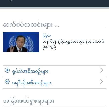
အ
သုတပဒေသာ အင်္ဂလိပ်စာ
ညွန်း
Learning English
စာမျက်နှာ
သို့
ဗွီအိုအေ လူမှုကွန်ယက်များ
ဆက်စပ်သတင်းများ ...
ကျော်
ကြည့်
မြန်မာ
ရန်
ဘန်ကီမွန်းနဲ့ ဦးဝဏ္ဏမောင်လွင် နယူးယောက်
ဘာသာစကားများ
မှာတွေ့ဆုံ
ရှာဖွေ
ရန်
နေရာ
သို့
ရုပ်သံအစီအစဉ်များ
ကျော်
ရန်
ရေဒီယိုအစီအစဉ်များ
အခြားဖတ်ရှုစရာများ