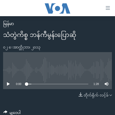
သုံး
ရ
လွယ်ကူ
မြန်မာ
မူလစာမျက်နှာ
စေ
သံတွဲကိစ္စ ဘန်ကီမွန်းပြောဆို
မြန်မာ
သည့်
ကမ္ဘာ့သတင်းများ
၀၂ ေအာက္တိုဘာ၊ ၂၀၁၃
Link
ဗွီဒီယို
နိုင်ငံတကာ
များ
သတင်းလွတ်လပ်ခွင့်
အမေရိကန်
ပင်မ
ရပ်ဝန်းတခု လမ်းတခု အလွန်
တရုတ်
No media source currently available
အကြောင်းအရာ
သို့
အင်္ဂလိပ်စာလေ့လာမယ်
အစ္စရေး-ပါလက်စတိုင်း
0:00
1:28
ကျော်
အပတ်စဉ်ကဏ္ဍများ
အမေရိကန်သုံးအီဒီယံ
တိုက်ရိုက် လင့်ခ်
ကြည့်
ရေဒီယိုနှင့်ရုပ်သံ အချက်အလက်များ
မကြေးမုံရဲ့ အင်္ဂလိပ်စာ
ရေဒီယို
ရန်
ပင်မ
ရေဒီယို/တီဗွီအစီအစဉ်
ရုပ်ရှင်ထဲက အင်္ဂလိပ်စာ
တီဗွီ
မျှဝေပါ