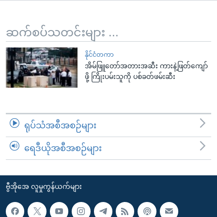
အ
သုတပဒေသာ အင်္ဂလိပ်စာ
ညွန်း
Learning English
စာမျက်နှာ
ဆက်စပ်သတင်းများ ...
သို့
ဗွီအိုအေ လူမှုကွန်ယက်များ
ကျော်
နိုင်ငံတကာ
အိမ်ဖြူတော်အတားအဆီး ကားနဲ့ဖြတ်ကျော်
ကြည့်
ဖို့ ကြိုးပမ်းသူကို ပစ်ခတ်ဖမ်းဆီး
ရန်
ဘာသာစကားများ
ရှာဖွေ
ရန်
နေရာ
ရုပ်သံအစီအစဉ်များ
သို့
ကျော်
ရေဒီယိုအစီအစဉ်များ
ရန်
ဗွီအိုအေ လူမှုကွန်ယက်များ