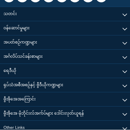
သတင်း
၀န်ဆောင်မှုများ
အပတ်စဉ်ကဏ္ဍများ
အင်္ဂလိပ်သင်ခန်းစာများ
ရေဒီယို
ရုပ်သံအစီအစဉ်နှင့် ဗွီဒီယိုကဏ္ဍများ
ဗွီအိုအေအကြောင်း
ဗွီအိုအေ မိုဘိုင်းလ်အက်ပ်များ ဒေါင်းလုတ်ယူရန်
Other Links