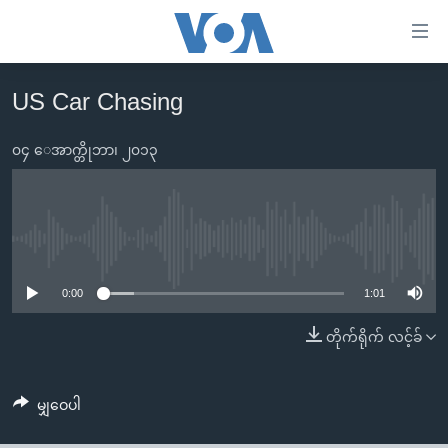
သုံး
ရ
လွယ်ကူ
US Car Chasing
မူလစာမျက်နှာ
စေ
မြန်မာ
၀၄ ေအာက္တိုဘာ၊ ၂၀၁၃
သည့်
ကမ္ဘာ့သတင်းများ
Link
ဗွီဒီယို
နိုင်ငံတကာ
များ
သတင်းလွတ်လပ်ခွင့်
အမေရိကန်
No media source currently available
ပင်မ
ရပ်ဝန်းတခု လမ်းတခု အလွန်
တရုတ်
အကြောင်းအရာ
0:00
1:01
သို့
အင်္ဂလိပ်စာလေ့လာမယ်
အစ္စရေး-ပါလက်စတိုင်း
တိုက်ရိုက် လင့်ခ်
ကျော်
အပတ်စဉ်ကဏ္ဍများ
အမေရိကန်သုံးအီဒီယံ
ကြည့်
ရေဒီယိုနှင့်ရုပ်သံ အချက်အလက်များ
မကြေးမုံရဲ့ အင်္ဂလိပ်စာ
ရေဒီယို
ရန်
မျှဝေပါ
ပင်မ
ရေဒီယို/တီဗွီအစီအစဉ်
ရုပ်ရှင်ထဲက အင်္ဂလိပ်စာ
တီဗွီ