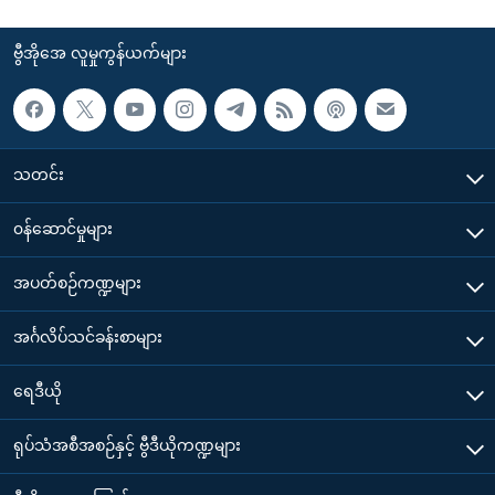
ဗွီအိုအေ လူမှုကွန်ယက်များ
သတင်း
၀န်ဆောင်မှုများ
အပတ်စဉ်ကဏ္ဍများ
အင်္ဂလိပ်သင်ခန်းစာများ
ရေဒီယို
ရုပ်သံအစီအစဉ်နှင့် ဗွီဒီယိုကဏ္ဍများ