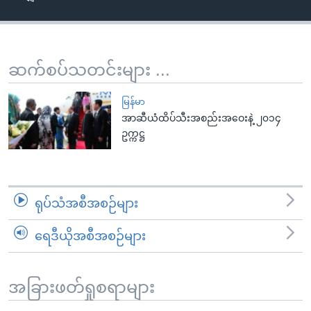
အ
သုတပဒေသာ အင်္ဂလိပ်စာ
ညွန်း
Learning English
စာမျက်နှာ
သို့
ဗွီအိုအေ လူမှုကွန်ယက်များ
ဆက်စပ်သတင်းများ ...
ကျော်
ကြည့်
မြန်မာ
ရန်
အာဆီယံထိပ်သီးအစည်းအဝေးနဲ့ ၂၀၁၄
ဘာသာစကားများ
ဥက္ကဋ္ဌ
ရှာဖွေ
ရန်
နေရာ
သို့
ရုပ်သံအစီအစဉ်များ
ကျော်
ရန်
ရေဒီယိုအစီအစဉ်များ
အခြားဖတ်ရှုစရာများ