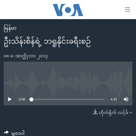
သုံး
ရ
လွယ်ကူ
မြန်မာ
မူလစာမျက်နှာ
စေ
ဦးသိန်းစိန်ရဲ့ ဘရူနိုင်းခရီးစဉ်
မြန်မာ
သည့်
ကမ္ဘာ့သတင်းများ
၀၈ ေအာက္တိုဘာ၊ ၂၀၁၃
Link
ဗွီဒီယို
နိုင်ငံတကာ
များ
သတင်းလွတ်လပ်ခွင့်
အမေရိကန်
ပင်မ
ရပ်ဝန်းတခု လမ်းတခု အလွန်
တရုတ်
No media source currently available
အကြောင်းအရာ
သို့
အင်္ဂလိပ်စာလေ့လာမယ်
အစ္စရေး-ပါလက်စတိုင်း
0:00
4:33
ကျော်
အပတ်စဉ်ကဏ္ဍများ
အမေရိကန်သုံးအီဒီယံ
တိုက်ရိုက် လင့်ခ်
ကြည့်
ရေဒီယိုနှင့်ရုပ်သံ အချက်အလက်များ
မကြေးမုံရဲ့ အင်္ဂလိပ်စာ
ရေဒီယို
ရန်
ပင်မ
ရေဒီယို/တီဗွီအစီအစဉ်
ရုပ်ရှင်ထဲက အင်္ဂလိပ်စာ
တီဗွီ
မျှဝေပါ