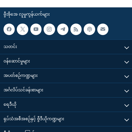
ဗွီအိုအေ လူမှုကွန်ယက်များ
သတင်း
၀န်ဆောင်မှုများ
အပတ်စဉ်ကဏ္ဍများ
အင်္ဂလိပ်သင်ခန်းစာများ
ရေဒီယို
ရုပ်သံအစီအစဉ်နှင့် ဗွီဒီယိုကဏ္ဍများ