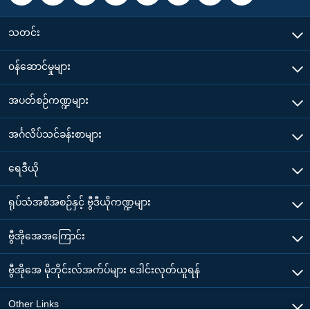
သတင်း
၀န်ဆောင်မှုများ
အပတ်စဉ်ကဏ္ဍများ
အင်္ဂလိပ်သင်ခန်းစာများ
ရေဒီယို
ရုပ်သံအစီအစဉ်နှင့် ဗွီဒီယိုကဏ္ဍများ
ဗွီအိုအေအကြောင်း
ဗွီအိုအေ မိုဘိုင်းလ်အက်ပ်များ ဒေါင်းလုတ်ယူရန်
Other Links