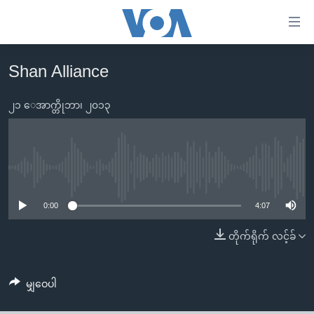
သုံး
ရ
လွယ်ကူ
Shan Alliance
မူလစာမျက်နှာ
စေ
မြန်မာ
၂၁ ေအာက္တိုဘာ၊ ၂၀၁၃
သည့်
ကမ္ဘာ့သတင်းများ
Link
ဗွီဒီယို
နိုင်ငံတကာ
များ
သတင်းလွတ်လပ်ခွင့်
အမေရိကန်
No media source currently available
ပင်မ
ရပ်ဝန်းတခု လမ်းတခု အလွန်
တရုတ်
အကြောင်းအရာ
0:00
4:07
သို့
အင်္ဂလိပ်စာလေ့လာမယ်
အစ္စရေး-ပါလက်စတိုင်း
တိုက်ရိုက် လင့်ခ်
ကျော်
အပတ်စဉ်ကဏ္ဍများ
အမေရိကန်သုံးအီဒီယံ
ကြည့်
ရေဒီယိုနှင့်ရုပ်သံ အချက်အလက်များ
မကြေးမုံရဲ့ အင်္ဂလိပ်စာ
ရေဒီယို
ရန်
မျှဝေပါ
ပင်မ
ရေဒီယို/တီဗွီအစီအစဉ်
ရုပ်ရှင်ထဲက အင်္ဂလိပ်စာ
တီဗွီ