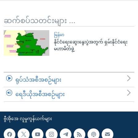
အ
သုတပဒေသာ အင်္ဂလိပ်စာ
ညွန်း
Learning English
စာမျက်နှာ
ဆက်စပ်သတင်းများ ...
သို့
ဗွီအိုအေ လူမှုကွန်ယက်များ
ကျော်
မြန်မာ
နိုင်ငံရေးဆွေးနွေးပွဲအတွက် ရှမ်းနိုင်ငံရေး
ကြည့်
မဟာမိတ်ဖွဲ့
ရန်
ဘာသာစကားများ
ရှာဖွေ
ရန်
နေရာ
ရုပ်သံအစီအစဉ်များ
သို့
ကျော်
ရေဒီယိုအစီအစဉ်များ
ရန်
ဗွီအိုအေ လူမှုကွန်ယက်များ