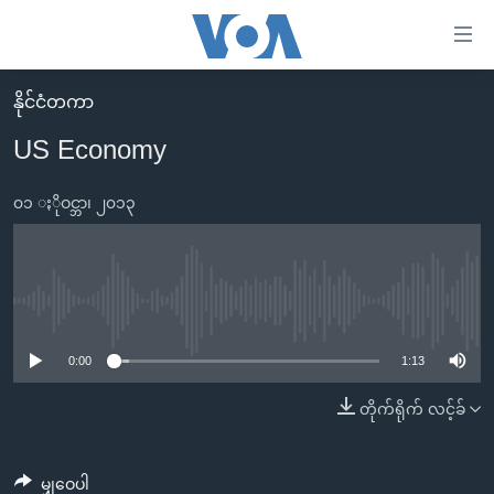
သုံး
ရ
လွယ်ကူ
နိုင်ငံတကာ
မူလစာမျက်နှာ
စေ
US Economy
မြန်မာ
သည့်
ကမ္ဘာ့သတင်းများ
၀၁ ႏိုဝင္ဘာ၊ ၂၀၁၃
Link
ဗွီဒီယို
နိုင်ငံတကာ
များ
သတင်းလွတ်လပ်ခွင့်
အမေရိကန်
ပင်မ
ရပ်ဝန်းတခု လမ်းတခု အလွန်
တရုတ်
No media source currently available
အကြောင်းအရာ
သို့
အင်္ဂလိပ်စာလေ့လာမယ်
အစ္စရေး-ပါလက်စတိုင်း
0:00
1:13
ကျော်
အပတ်စဉ်ကဏ္ဍများ
အမေရိကန်သုံးအီဒီယံ
တိုက်ရိုက် လင့်ခ်
ကြည့်
ရေဒီယိုနှင့်ရုပ်သံ အချက်အလက်များ
မကြေးမုံရဲ့ အင်္ဂလိပ်စာ
ရေဒီယို
ရန်
ပင်မ
ရေဒီယို/တီဗွီအစီအစဉ်
ရုပ်ရှင်ထဲက အင်္ဂလိပ်စာ
တီဗွီ
မျှဝေပါ