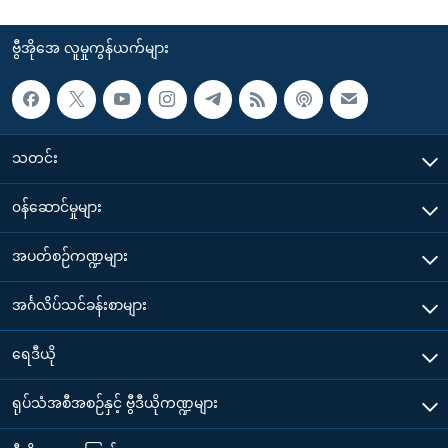
ဗွီအိုအေ လူမှုကွန်ယက်များ
သတင်း
၀န်ဆောင်မှုများ
အပတ်စဉ်ကဏ္ဍများ
အင်္ဂလိပ်သင်ခန်းစာများ
ရေဒီယို
ရုပ်သံအစီအစဉ်နှင့် ဗွီဒီယိုကဏ္ဍများ