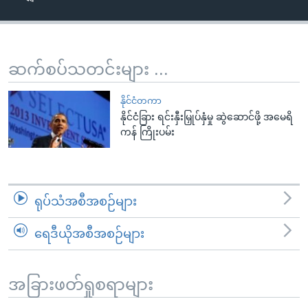
အ
သုတပဒေသာ အင်္ဂလိပ်စာ
ညွန်း
Learning English
စာမျက်နှာ
သို့
ဗွီအိုအေ လူမှုကွန်ယက်များ
ဆက်စပ်သတင်းများ ...
ကျော်
ကြည့်
နိုင်ငံတကာ
ရန်
နိုင်ငံခြား ရင်းနှီးမြှုပ်နှံမှု ဆွဲဆောင်ဖို့ အမေရိ
ဘာသာစကားများ
ကန် ကြိုးပမ်း
ရှာဖွေ
ရန်
နေရာ
သို့
ရုပ်သံအစီအစဉ်များ
ကျော်
ရန်
ရေဒီယိုအစီအစဉ်များ
အခြားဖတ်ရှုစရာများ