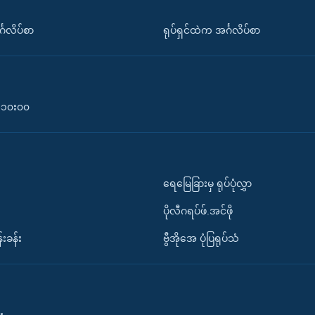
်္ဂလိပ်စာ
ရုပ်ရှင်ထဲက အင်္ဂလိပ်စာ
၀-၁၀း၀၀
ရေမြေခြားမှ ရုပ်ပုံလွှာ
ပိုလီဂရပ်ဖ်.အင်ဖို
်းခန်း
ဗွီအိုအေ ပုံပြရုပ်သံ