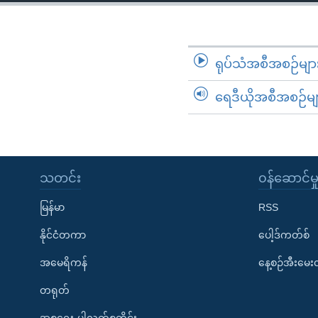
သုတပဒေသာ အင်္ဂလိပ်စာ
အ
ညွန်း
စာမျက်နှာ
သို့
ရုပ်သံအစီအစဉ်မျာ
ကျော်
ရေဒီယိုအစီအစဉ်မျ
ကြည့်
ရန်
ရှာဖွေ
ရန်
နေရာ
သတင်း
၀န်ဆောင်မှ
သို့
မြန်မာ
RSS
ကျော်
ရန်
နိုင်ငံတကာ
ပေါ့ဒ်ကတ်စ်
အမေရိကန်
နေ့စဉ်အီးမေ
တရုတ်