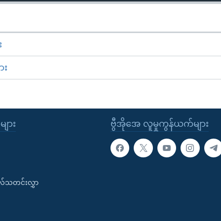
း
ား
ုများ
ဗွီအိုအေ လူမှုကွန်ယက်များ
းလ်သတင်းလွှာ