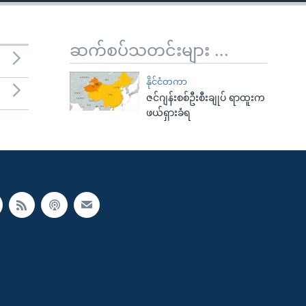
ဆက်စပ်သတင်းများ ...
နိုင်ငံတကာ
ဇင်ဂျန်းစစ်ဦးစီးချုပ် ရာထူးက
ဖယ်ရှားခံရ