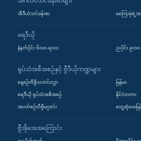
အင်္ဂလိပ်သင်ခန်းစာများ
အီဒီယံသင်ခန်းစာ
မကြေးမုံရဲ့အင
ရေဒီယို
နံနက်ပိုင်း ၆း၀၀-ရး၀၀
ညပိုင်း ၉း၀
ရုပ်သံအစီအစဉ်နှင့် ဗွီဒီယိုကဏ္ဍများ
နေ့စဉ်တီဗွီသတင်းလွှာ
မြန်မာ
ရေဒီယို ရုပ်သံအစီအစဉ်
နိုင်ငံတကာ
အပတ်စဉ်တီဗွီမဂ္ဂဇင်း
တွေ့ဆုံမေးမြန
ဗွီအိုအေအကြောင်း