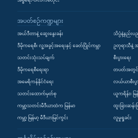
အစ္စရေး-ပါလက်စတိုင်း
အပတ်စဉ်ကဏ္ဍများ
အယ်ဒီတာနဲ့ ဆွေးနွေးခန်း
သိပ္ပံနဲ့နည်း
ဒီမိုကရေစီ၊ လူ့အခွင့်အရေးနှင့် ခေတ်ပြိုင်ကမ္ဘာ
ဥတုရာသီနဲ့ 
သတင်းသုံးသပ်ချက်
စီးပွားရေး
ဒီမိုကရေစီရေးရာ
တပတ်အတွင်
အမေရိကန်နိုင်ငံရေး
လယ်ယာစီးပွ
သတင်းထောက်မှတ်စု
ယူကရိန်း၊ မြန
ကမ္ဘာ့သတင်းမီဒီယာထဲက မြန်မာ
ထူးခြားဆန်း
ကမ္ဘာ့ မြန်မာ့ မီဒီယာမြင်ကွင်း
လူမှုရှုခင်း