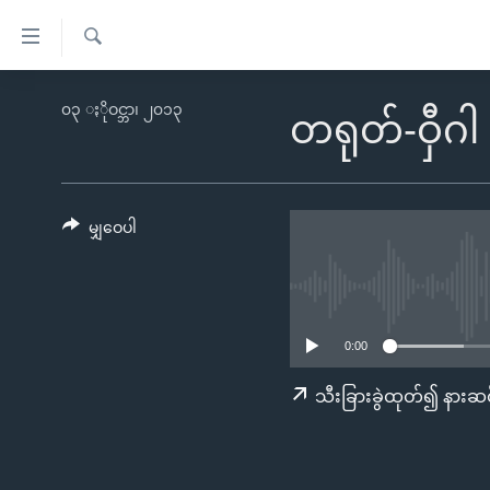
သုံး
ရ
ရှာဖွေ
လွယ်ကူ
မူလစာမျက်နှာ
၀၃ ႏိုဝင္ဘာ၊ ၂၀၁၃
ရ
တရုတ်-ဝှီဂါ
စေ
မြန်မာ
လာ
သည့်
ဒ်
ကမ္ဘာ့သတင်းများ
Link
ဗွီဒီယို
နိုင်ငံတကာ
မျှဝေပါ
များ
သတင်းလွတ်လပ်ခွင့်
အမေရိကန်
ပင်မ
ရပ်ဝန်းတခု လမ်းတခု အလွန်
တရုတ်
အကြောင်းအရာ
အင်္ဂလိပ်စာလေ့လာမယ်
အစ္စရေး-ပါလက်စတိုင်း
သို့
0:00
အပတ်စဉ်ကဏ္ဍများ
အမေရိကန်သုံးအီဒီယံ
ကျော်
သီးခြားခွဲထုတ်၍ နားဆင
ကြည့်
ရေဒီယိုနှင့်ရုပ်သံ အချက်အလက်များ
မကြေးမုံရဲ့ အင်္ဂလိပ်စာ
ရေဒီယို
ရန်
ရေဒီယို/တီဗွီအစီအစဉ်
ရုပ်ရှင်ထဲက အင်္ဂလိပ်စာ
တီဗွီ
ပင်မ