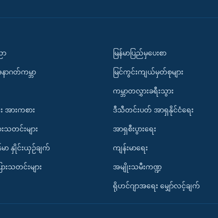
ပညာ
မြန်မာပြည်မှပေးစာ
အနာဂတ်ကမ္ဘာ
မြင်ကွင်းကျယ်မှတ်စုများ
ကမ္ဘာတလွှားခရီးသွား
း အားကစား
ဒီသီတင်းပတ် အာရှနိုင်ငံရေး
ားသတင်းများ
အာရှစီးပွားရေး
်မာ နှိုင်းယှဉ်ချက်
ကျန်းမာရေး
ပြားသတင်းများ
အမျိုးသမီးကဏ္ဍ
ရိုဟင်ဂျာအရေး မျှော်လင့်ချက်