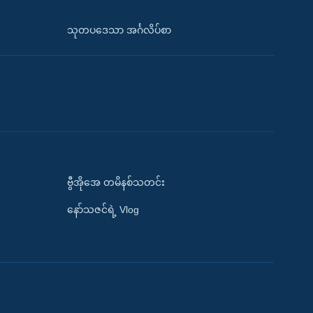
သုတပဒေသာ အင်္ဂလိပ်စာ
ဗွီအိုအေ တမိနစ်သတင်း
နော်သဇင်ရဲ့ Vlog