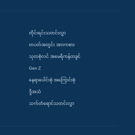
တိုင်းရင်းသတင်းလွှာ
တပတ်အတွင်း အားကစား
သုတစုံလင် အမေရိကန်တခွင်
Gen Z
နေရာပေါင်းစုံ အကြောင်းစုံ
ဒို့အသံ
သက်တံရောင်သတင်းလွှာ