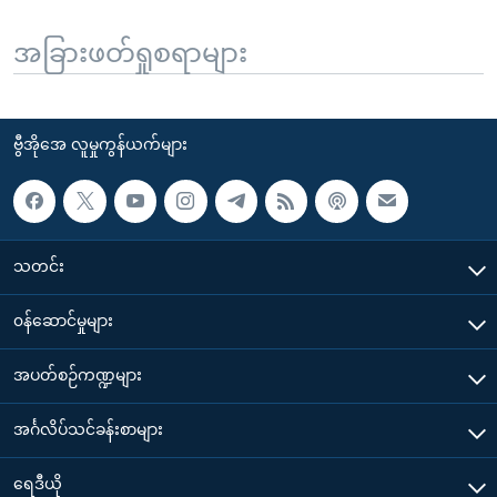
အခြားဖတ်ရှုစရာများ
ဗွီအိုအေ လူမှုကွန်ယက်များ
သတင်း
၀န်ဆောင်မှုများ
အပတ်စဉ်ကဏ္ဍများ
အင်္ဂလိပ်သင်ခန်းစာများ
ရေဒီယို