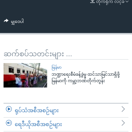
အ
တိုက်ရိုက် လင့်ခ်
သုတပဒေသာ အင်္ဂလိပ်စာ
ညွန်း
Learning English
စာမျက်နှာ
မျှဝေပါ
သို့
ဗွီအိုအေ လူမှုကွန်ယက်များ
ကျော်
ကြည့်
ရန်
ဆက်စပ်သတင်းများ ...
ဘာသာစကားများ
ရှာဖွေ
ရန်
မြန်မာ
နေရာ
ဘဏ္ဍာရေးစီမံခန့်ခွဲမှု ထင်သာမြင်သာရှိဖို့
မြန်မာကို ကမ္ဘာ့ဘဏ်တိုက်တွန်း
သို့
ကျော်
ရန်
ရုပ်သံအစီအစဉ်များ
ရေဒီယိုအစီအစဉ်များ