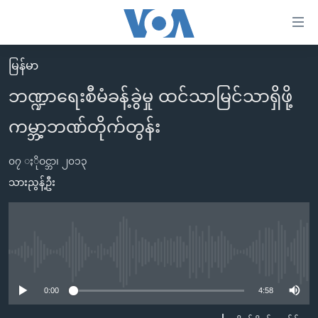
သုံး
ရ
လွယ်ကူ
မြန်မာ
မူလစာမျက်နှာ
စေ
ဘဏ္ဍာရေးစီမံခန့်ခွဲမှု ထင်သာမြင်သာရှိဖို့
မြန်မာ
သည့်
ကမ္ဘာ့ဘဏ်တိုက်တွန်း
ကမ္ဘာ့သတင်းများ
Link
ဗွီဒီယို
နိုင်ငံတကာ
များ
၀၇ ႏိုဝင္ဘာ၊ ၂၀၁၃
သတင်းလွတ်လပ်ခွင့်
အမေရိကန်
သားညွန့်ဦး
ပင်မ
ရပ်ဝန်းတခု လမ်းတခု အလွန်
တရုတ်
အကြောင်းအရာ
သို့
အင်္ဂလိပ်စာလေ့လာမယ်
အစ္စရေး-ပါလက်စတိုင်း
ကျော်
အပတ်စဉ်ကဏ္ဍများ
အမေရိကန်သုံးအီဒီယံ
No media source currently available
ကြည့်
ရေဒီယိုနှင့်ရုပ်သံ အချက်အလက်များ
မကြေးမုံရဲ့ အင်္ဂလိပ်စာ
ရေဒီယို
ရန်
0:00
4:58
ပင်မ
ရေဒီယို/တီဗွီအစီအစဉ်
ရုပ်ရှင်ထဲက အင်္ဂလိပ်စာ
တီဗွီ