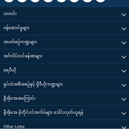
သတင်း
၀န်ဆောင်မှုများ
အပတ်စဉ်ကဏ္ဍများ
အင်္ဂလိပ်သင်ခန်းစာများ
ရေဒီယို
ရုပ်သံအစီအစဉ်နှင့် ဗွီဒီယိုကဏ္ဍများ
ဗွီအိုအေအကြောင်း
ဗွီအိုအေ မိုဘိုင်းလ်အက်ပ်များ ဒေါင်းလုတ်ယူရန်
Other Links