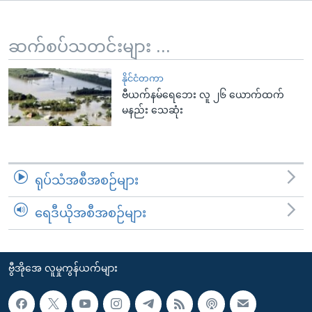
အ
သုတပဒေသာ အင်္ဂလိပ်စာ
ညွန်း
Learning English
စာမျက်နှာ
ဆက်စပ်သတင်းများ ...
သို့
ဗွီအိုအေ လူမှုကွန်ယက်များ
ကျော်
နိုင်ငံတကာ
ဗီယက်နမ်ရေဘေး လူ ၂၆ ယောက်ထက်
ကြည့်
မနည်း သေဆုံး
ရန်
ဘာသာစကားများ
ရှာဖွေ
ရန်
နေရာ
ရုပ်သံအစီအစဉ်များ
သို့
ကျော်
ရေဒီယိုအစီအစဉ်များ
ရန်
ဗွီအိုအေ လူမှုကွန်ယက်များ