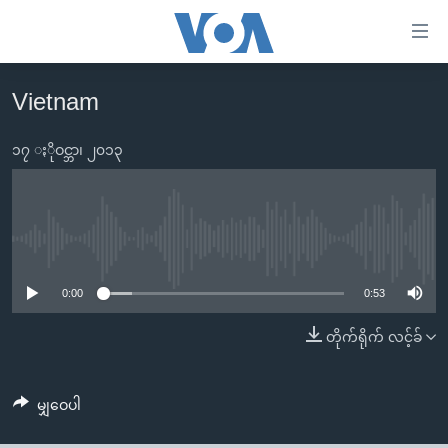
သုံး
ရ
လွယ်ကူ
Vietnam
မူလစာမျက်နှာ
စေ
မြန်မာ
၁၇ ႏိုဝင္ဘာ၊ ၂၀၁၃
သည့်
ကမ္ဘာ့သတင်းများ
Link
ဗွီဒီယို
နိုင်ငံတကာ
များ
သတင်းလွတ်လပ်ခွင့်
အမေရိကန်
No media source currently available
ပင်မ
ရပ်ဝန်းတခု လမ်းတခု အလွန်
တရုတ်
အကြောင်းအရာ
0:00
0:53
သို့
အင်္ဂလိပ်စာလေ့လာမယ်
အစ္စရေး-ပါလက်စတိုင်း
တိုက်ရိုက် လင့်ခ်
ကျော်
အပတ်စဉ်ကဏ္ဍများ
အမေရိကန်သုံးအီဒီယံ
ကြည့်
ရေဒီယိုနှင့်ရုပ်သံ အချက်အလက်များ
မကြေးမုံရဲ့ အင်္ဂလိပ်စာ
ရေဒီယို
ရန်
မျှဝေပါ
ပင်မ
ရေဒီယို/တီဗွီအစီအစဉ်
ရုပ်ရှင်ထဲက အင်္ဂလိပ်စာ
တီဗွီ