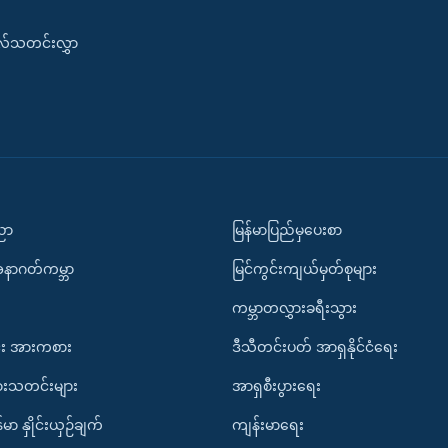
းလ်သတင်းလွှာ
ပညာ
မြန်မာပြည်မှပေးစာ
အနာဂတ်ကမ္ဘာ
မြင်ကွင်းကျယ်မှတ်စုများ
ကမ္ဘာတလွှားခရီးသွား
း အားကစား
ဒီသီတင်းပတ် အာရှနိုင်ငံရေး
ားသတင်းများ
အာရှစီးပွားရေး
်မာ နှိုင်းယှဉ်ချက်
ကျန်းမာရေး