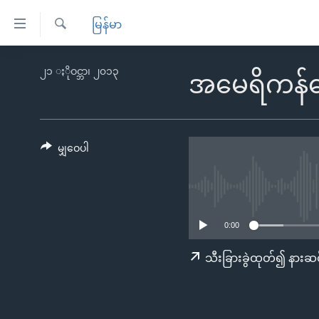
သုံး
မြန်မာ
ရ
ရှာဖွေ
လွယ်ကူ
မူလစာမျက်နှာ
၂၁ ႏိုဝင္ဘာ၊ ၂၀၁၃
ရ
အမေရိကန်ဘ
စေ
မြန်မာ
လာ
သည့်
ဒ်
ကမ္ဘာ့သတင်းများ
Link
ဗွီဒီယို
နိုင်ငံတကာ
မျှဝေပါ
များ
သတင်းလွတ်လပ်ခွင့်
အမေရိကန်
ပင်မ
ရပ်ဝန်းတခု လမ်းတခု အလွန်
တရုတ်
အကြောင်းအရာ
အင်္ဂလိပ်စာလေ့လာမယ်
အစ္စရေး-ပါလက်စတိုင်း
သို့
0:00
အပတ်စဉ်ကဏ္ဍများ
အမေရိကန်သုံးအီဒီယံ
ကျော်
သီးခြားခွဲထုတ်၍ နားဆင
ကြည့်
ရေဒီယိုနှင့်ရုပ်သံ အချက်အလက်များ
မကြေးမုံရဲ့ အင်္ဂလိပ်စာ
ရေဒီယို
ရန်
ရေဒီယို/တီဗွီအစီအစဉ်
ရုပ်ရှင်ထဲက အင်္ဂလိပ်စာ
တီဗွီ
ပင်မ