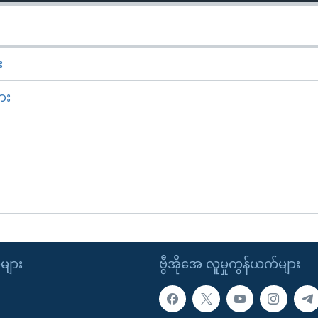
း
ား
ုများ
ဗွီအိုအေ လူမှုကွန်ယက်များ