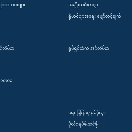
ပြားသတင်းများ
အမျိုးသမီးကဏ္ဍ
ရိုဟင်ဂျာအရေး မျှော်လင့်ချက်
်္ဂလိပ်စာ
ရုပ်ရှင်ထဲက အင်္ဂလိပ်စာ
၀-၁၀း၀၀
ရေမြေခြားမှ ရုပ်ပုံလွှာ
ပိုလီဂရပ်ဖ်.အင်ဖို