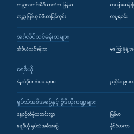
ကမ္ဘာ့သတင်းမီဒီယာထဲက မြန်မာ
ထူးခြားဆန်း
ကမ္ဘာ့ မြန်မာ့ မီဒီယာမြင်ကွင်း
လူမှုရှုခင်း
အင်္ဂလိပ်သင်ခန်းစာများ
အီဒီယံသင်ခန်းစာ
မကြေးမုံရဲ့အင
ရေဒီယို
နံနက်ပိုင်း ၆း၀၀-ရး၀၀
ညပိုင်း ၉း၀
ရုပ်သံအစီအစဉ်နှင့် ဗွီဒီယိုကဏ္ဍများ
နေ့စဉ်တီဗွီသတင်းလွှာ
မြန်မာ
ရေဒီယို ရုပ်သံအစီအစဉ်
နိုင်ငံတကာ