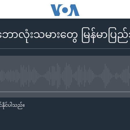
ောလုံးသမားတွေ မြန်မာပြည်
No media source currently availa
်နိုင်ပါသည်။