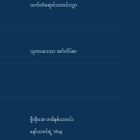
သက်တံရောင်သတင်းလွှာ
သုတပဒေသာ အင်္ဂလိပ်စာ
ဗွီအိုအေ တမိနစ်သတင်း
နော်သဇင်ရဲ့ Vlog