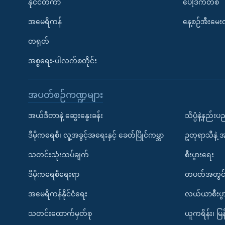
နိုင်ငံတကာ
ပေါ့ဒ်ကတ်စ်
အမေရိကန်
နေ့စဉ်အီးမေ
တရုတ်
အစ္စရေး-ပါလက်စတိုင်း
အပတ်စဉ်ကဏ္ဍများ
အယ်ဒီတာနဲ့ ဆွေးနွေးခန်း
သိပ္ပံနဲ့နည်း
ဒီမိုကရေစီ၊ လူ့အခွင့်အရေးနှင့် ခေတ်ပြိုင်ကမ္ဘာ
ဥတုရာသီနဲ့ 
သတင်းသုံးသပ်ချက်
စီးပွားရေး
ဒီမိုကရေစီရေးရာ
တပတ်အတွင်
အမေရိကန်နိုင်ငံရေး
လယ်ယာစီးပွ
သတင်းထောက်မှတ်စု
ယူကရိန်း၊ မြန