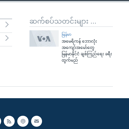
ဆက်စပ်သတင်းများ ...
မြန်မာ
အမေရိကန် ဘောလုံး
အကျော်အမော်တွေ
မြန်မာနိုင်ငံ ချစ်ကြည်ရေး ခရီး
ထွက်မည်