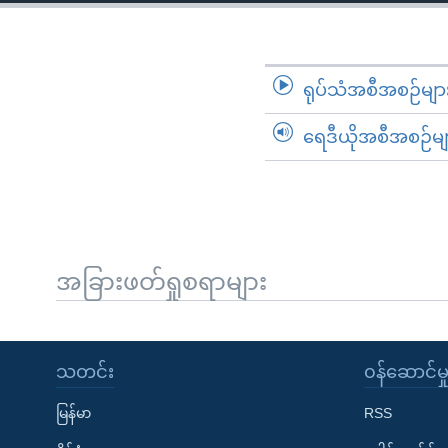
သုတပဒေသာ အင်္ဂလိပ်စာ
အ
ညွန်း
စာမျက်နှာ
သို့
ရုပ်သံအစီအစဉ်မျာ
ကျော်
ရေဒီယိုအစီအစဉ်မျ
ကြည့်
ရန်
ရှာဖွေ
ရန်
နေရာ
သို့
အခြားဖတ်ရှုစရာများ
ကျော်
ရန်
သတင်း
၀န်ဆောင်မှ
မြန်မာ
RSS