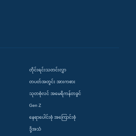
တိုင်းရင်းသတင်းလွှာ
တပတ်အတွင်း အားကစား
သုတစုံလင် အမေရိကန်တခွင်
Gen Z
နေရာပေါင်းစုံ အကြောင်းစုံ
ဒို့အသံ