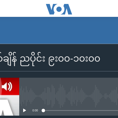
SUBSCRIBE
်ချိန် ညပိုင်း ၉း၀၀-၁၀း၀၀
Apple Podcasts
Spotify
ရယူရန်
No media source currently availa
0:00