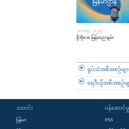
၂၈ မတ္၊ ၂၀၂၅
ဗွီအိုအေ မြန်မာညချမ်း
ရုပ်သံအစီအစဉ်မျာ
ရေဒီယိုအစီအစဉ်မျ
သတင်း
၀န်ဆောင်မှ
မြန်မာ
RSS