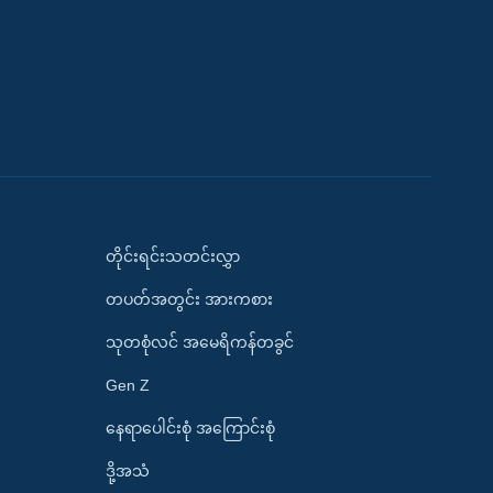
တိုင်းရင်းသတင်းလွှာ
တပတ်အတွင်း အားကစား
သုတစုံလင် အမေရိကန်တခွင်
Gen Z
နေရာပေါင်းစုံ အကြောင်းစုံ
ဒို့အသံ