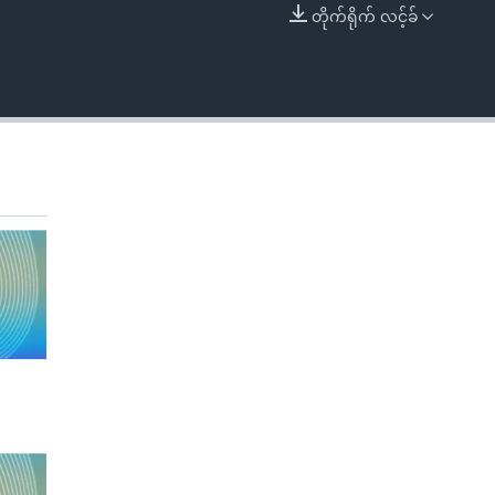
တိုက်ရိုက် လင့်ခ်
EMBED