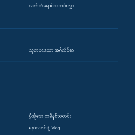
သက်တံရောင်သတင်းလွှာ
သုတပဒေသာ အင်္ဂလိပ်စာ
ဗွီအိုအေ တမိနစ်သတင်း
နော်သဇင်ရဲ့ Vlog