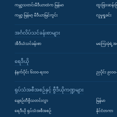
ကမ္ဘာ့သတင်းမီဒီယာထဲက မြန်မာ
ထူးခြားဆန်း
ကမ္ဘာ့ မြန်မာ့ မီဒီယာမြင်ကွင်း
လူမှုရှုခင်း
အင်္ဂလိပ်သင်ခန်းစာများ
အီဒီယံသင်ခန်းစာ
မကြေးမုံရဲ့အင
ရေဒီယို
နံနက်ပိုင်း ၆း၀၀-ရး၀၀
ညပိုင်း ၉း၀
ရုပ်သံအစီအစဉ်နှင့် ဗွီဒီယိုကဏ္ဍများ
နေ့စဉ်တီဗွီသတင်းလွှာ
မြန်မာ
ရေဒီယို ရုပ်သံအစီအစဉ်
နိုင်ငံတကာ