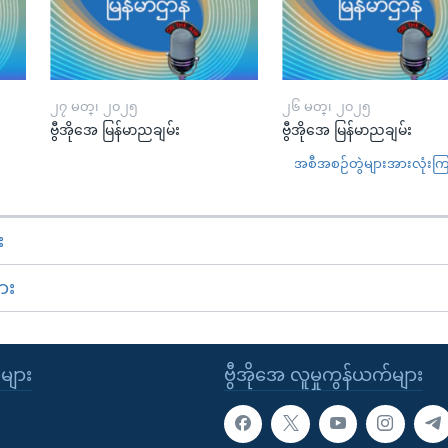
၂၇ မတ္၊ ၂၀၂၅
၂၆ မတ္၊ ၂၀၂၅
ဗွီအိုအေ မြန်မာညချမ်း
ဗွီအိုအေ မြန်မာညချမ်း
အစီအစဉ်တွဲများအားလုံးကြည့
း
ား
ုများ
ဗွီအိုအေ လူမှုကွန်ယက်များ