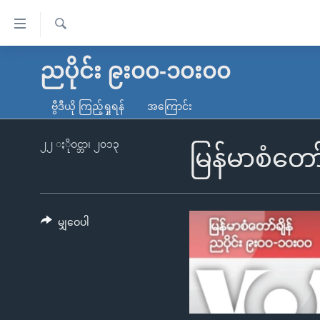
သုံး
ရ
ရှာဖွေ
လွယ်ကူ
မူလစာမျက်နှာ
ညပိုင်း ၉း၀၀-၁၀း၀၀
ရ
စေ
မြန်မာ
လာ
ဗွီဒီယို ကြည့်ရှုရန်
အကြောင်း
သည့်
ဒ်
ကမ္ဘာ့သတင်းများ
Link
ဗွီဒီယို
နိုင်ငံတကာ
၂၂ ႏိုဝင္ဘာ၊ ၂၀၁၃
မြန်မာစံတော
များ
သတင်းလွတ်လပ်ခွင့်
အမေရိကန်
ပင်မ
ရပ်ဝန်းတခု လမ်းတခု အလွန်
တရုတ်
အကြောင်းအရာ
အင်္ဂလိပ်စာလေ့လာမယ်
အစ္စရေး-ပါလက်စတိုင်း
မျှဝေပါ
သို့
အပတ်စဉ်ကဏ္ဍများ
အမေရိကန်သုံးအီဒီယံ
ကျော်
ကြည့်
ရေဒီယိုနှင့်ရုပ်သံ အချက်အလက်များ
မကြေးမုံရဲ့ အင်္ဂလိပ်စာ
ရေဒီယို
ရန်
ရေဒီယို/တီဗွီအစီအစဉ်
ရုပ်ရှင်ထဲက အင်္ဂလိပ်စာ
တီဗွီ
ပင်မ