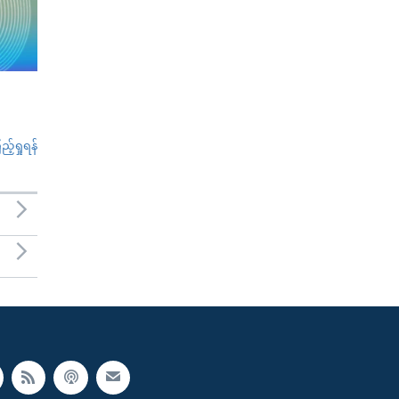
်ရှုရန်