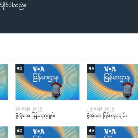
်နိုင်ပါသည်။
၃၀ မတ္၊ ၂၀၂၅
၂၉ မတ္၊ ၂၀၂၅
ဗွီအိုအေ မြန်မာညချမ်း
ဗွီအိုအေ မြန်မာညချမ်း