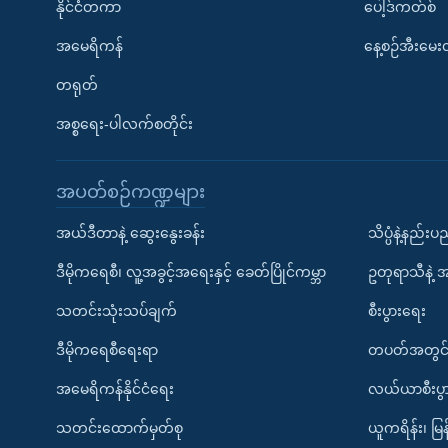
နိုင်ငံတကာ
ပေါ့ဒ်ကတ်စ်
အမေရိကန်
နေ့စဉ်အီးမေ
တရုတ်
အစ္စရေး-ပါလက်စတိုင်း
အပတ်စဉ်ကဏ္ဍများ
အယ်ဒီတာနဲ့ ဆွေးနွေးခန်း
သိပ္ပံနဲ့နည်း
ဒီမိုကရေစီ၊ လူ့အခွင့်အရေးနှင့် ခေတ်ပြိုင်ကမ္ဘာ
ဥတုရာသီနဲ့ 
သတင်းသုံးသပ်ချက်
စီးပွားရေး
ဒီမိုကရေစီရေးရာ
တပတ်အတွင်
အမေရိကန်နိုင်ငံရေး
လယ်ယာစီးပွ
သတင်းထောက်မှတ်စု
ယူကရိန်း၊ မြန