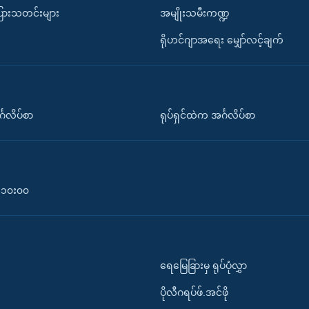
ပြားသတင်းများ
အမျိုးသမီးကဏ္ဍ
ရိုဟင်ဂျာအရေး မျှော်လင့်ချက်
်္ဂလိပ်စာ
ရုပ်ရှင်ထဲက အင်္ဂလိပ်စာ
၀-၁၀း၀၀
ရေမြေခြားမှ ရုပ်ပုံလွှာ
ပိုလီဂရပ်ဖ်.အင်ဖို