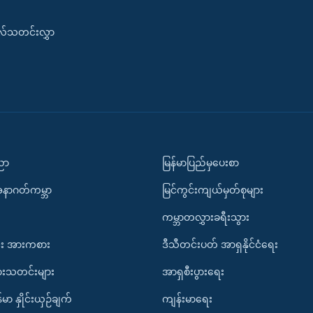
းလ်သတင်းလွှာ
ပညာ
မြန်မာပြည်မှပေးစာ
အနာဂတ်ကမ္ဘာ
မြင်ကွင်းကျယ်မှတ်စုများ
ကမ္ဘာတလွှားခရီးသွား
း အားကစား
ဒီသီတင်းပတ် အာရှနိုင်ငံရေး
ားသတင်းများ
အာရှစီးပွားရေး
်မာ နှိုင်းယှဉ်ချက်
ကျန်းမာရေး