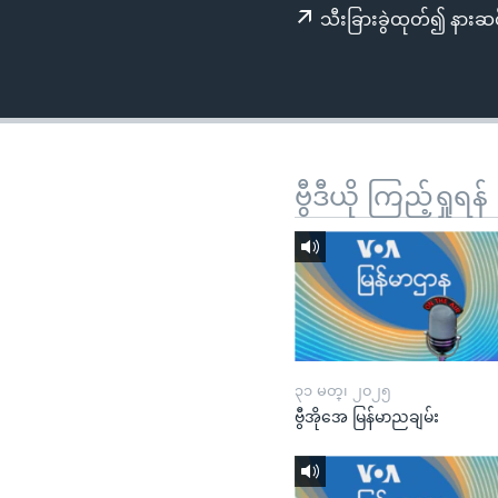
သုတပဒေသာ အင်္ဂလိပ်စာ
အ
သီးခြားခွဲထုတ်၍ နားဆင
ညွန်း
စာမျက်နှာ
သို့
ကျော်
ကြည့်
ရန်
ဗွီဒီယို ကြည့်ရှုရန်
ရှာဖွေ
ရန်
နေရာ
သို့
ကျော်
ရန်
၃၁ မတ္၊ ၂၀၂၅
ဗွီအိုအေ မြန်မာညချမ်း