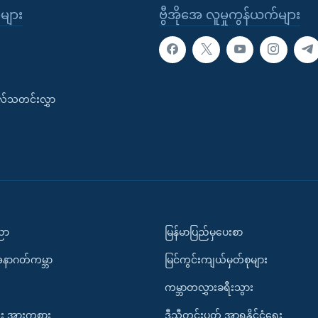
ုများ
ဗွီအိုအေ လူမှုကွန်ယက်များ
းလ်သတင်းလွှာ
ပညာ
မြန်မာပြည်မှပေးစာ
အနာဂတ်ကမ္ဘာ
မြင်ကွင်းကျယ်မှတ်စုများ
ကမ္ဘာတလွှားခရီးသွား
း အားကစား
ဒီသီတင်းပတ် အာရှနိုင်ငံရေး