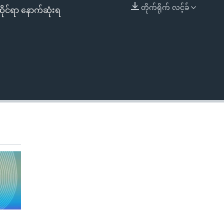
တိုက်ရိုက် လင့်ခ်
ဆိုင်ရာ နောက်ဆုံးရ
EMBED