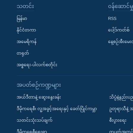
သတင်း
၀န်ဆောင်မှ
မြန်မာ
RSS
နိုင်ငံတကာ
ပေါ့ဒ်ကတ်စ်
အမေရိကန်
နေ့စဉ်အီးမေ
တရုတ်
အစ္စရေး-ပါလက်စတိုင်း
အပတ်စဉ်ကဏ္ဍများ
အယ်ဒီတာနဲ့ ဆွေးနွေးခန်း
သိပ္ပံနဲ့နည်း
ဒီမိုကရေစီ၊ လူ့အခွင့်အရေးနှင့် ခေတ်ပြိုင်ကမ္ဘာ
ဥတုရာသီနဲ့ 
သတင်းသုံးသပ်ချက်
စီးပွားရေး
ဒီမိုကရေစီရေးရာ
တပတ်အတွင်