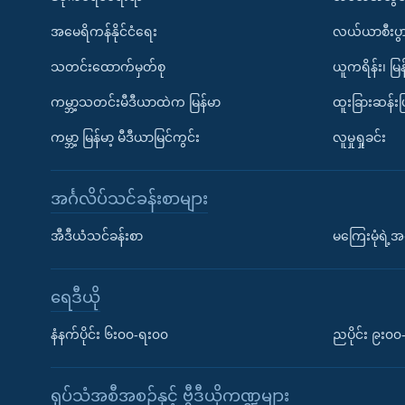
အမေရိကန်နိုင်ငံရေး
လယ်ယာစီးပွ
သတင်းထောက်မှတ်စု
ယူကရိန်း၊ မြန
ကမ္ဘာ့သတင်းမီဒီယာထဲက မြန်မာ
ထူးခြားဆန်း
ကမ္ဘာ့ မြန်မာ့ မီဒီယာမြင်ကွင်း
လူမှုရှုခင်း
အင်္ဂလိပ်သင်ခန်းစာများ
အီဒီယံသင်ခန်းစာ
မကြေးမုံရဲ့အင
ရေဒီယို
နံနက်ပိုင်း ၆း၀၀-ရး၀၀
ညပိုင်း ၉း၀
ရုပ်သံအစီအစဉ်နှင့် ဗွီဒီယိုကဏ္ဍများ