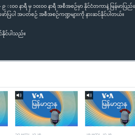
င်း - ၉ း၀၀ နာရီ မှ ၁၀း၀၀ နာရီ အစီအစဉ်မှာ နိုင်ငံတကာနဲ့ မြန်မာပြည်
ာ်ပြပါ အပတ်စဉ် အစီအစဉ်ကဏ္ဍများကို နားဆင်နိုင်ပါတယ်။
်နိုင်ပါသည်။
၃၀ မတ္၊ ၂၀၂၅
၂၉ မတ္၊ ၂၀၂၅