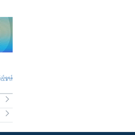
်ရှုရန်