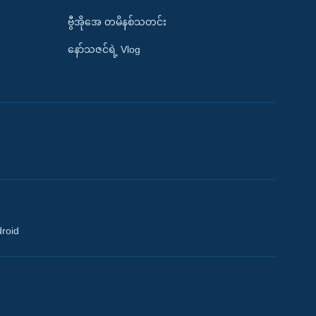
ဗွီအိုအေ တမိနစ်သတင်း
နော်သဇင်ရဲ့ Vlog
droid