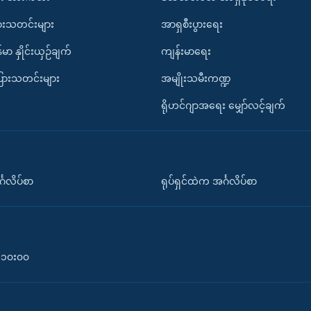
ားသတင်းများ
အာရှစီးပွားရေး
်မာ နှိုင်းယှဉ်ချက်
ကျန်းမာရေး
ပြားသတင်းများ
အမျိုးသမီးကဏ္ဍ
ရိုဟင်ဂျာအရေး မျှော်လင့်ချက်
်္ဂလိပ်စာ
ရုပ်ရှင်ထဲက အင်္ဂလိပ်စာ
၀-၁၀း၀၀