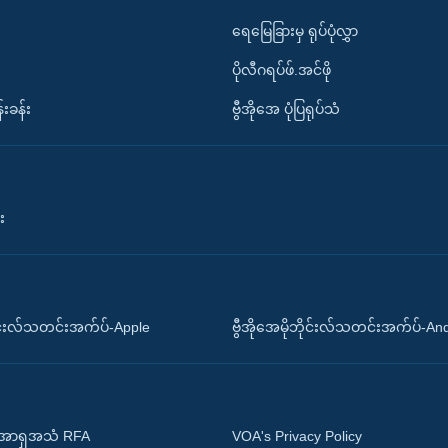
ရေမြေခြားမှ ရုပ်ပုံလွှာ
ပိုလီဂရပ်ဖ်.အင်ဖို
်းခန်း
ဗွီအိုအေ ပုံပြရုပ်သံ
း
ိုင်းလ်သတင်းအက်ပ်-Apple
ဗွီအိုအေမိုဘိုင်းလ်သတင်းအက်ပ်-An
 အာရှအသံ RFA
VOA's Privacy Policy