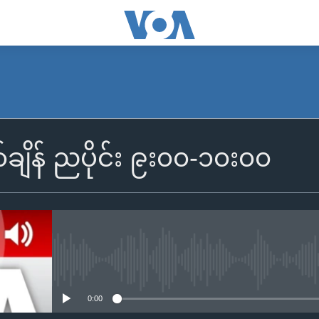
SUBSCRIBE
်ချိန် ညပိုင်း ၉း၀၀-၁၀း၀၀
Apple Podcasts
Spotify
ရယူရန်
No media source currently availa
0:00