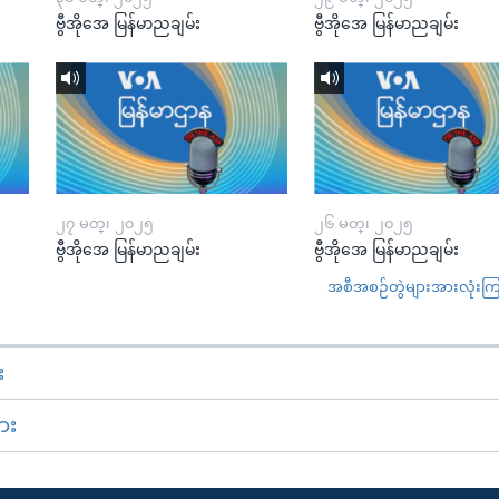
ဗွီအိုအေ မြန်မာညချမ်း
ဗွီအိုအေ မြန်မာညချမ်း
၂၇ မတ္၊ ၂၀၂၅
၂၆ မတ္၊ ၂၀၂၅
ဗွီအိုအေ မြန်မာညချမ်း
ဗွီအိုအေ မြန်မာညချမ်း
အစီအစဉ်တွဲများအားလုံးကြည့
း
ား