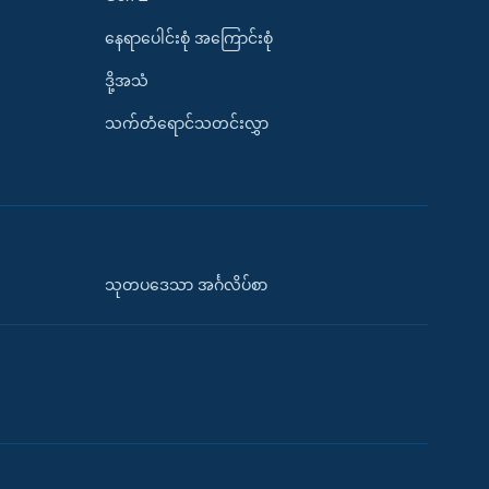
နေရာပေါင်းစုံ အကြောင်းစုံ
ဒို့အသံ
သက်တံရောင်သတင်းလွှာ
သုတပဒေသာ အင်္ဂလိပ်စာ