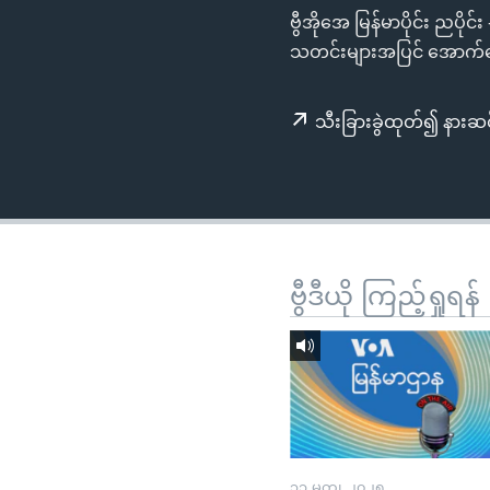
သုတပဒေသာ အင်္ဂလိပ်စာ
အ
ဗွီအိုအေ မြန်မာပိုင်း ညပို
ညွန်း
သတင်းများအပြင် အောက်ဖေ
စာမျက်နှာ
သို့
သီးခြားခွဲထုတ်၍ နားဆင
ကျော်
ကြည့်
ရန်
ရှာဖွေ
ရန်
နေရာ
ဗွီဒီယို ကြည့်ရှုရန်
သို့
ကျော်
ရန်
၃၁ မတ္၊ ၂၀၂၅