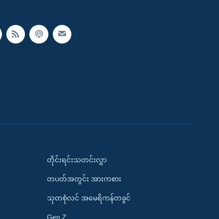
တိုင်းရင်းသတင်းလွှာ
တပတ်အတွင်း အားကစား
သုတစုံလင် အမေရိကန်တခွင်
Gen Z