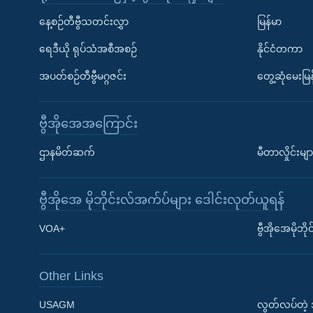
နေ့စဉ်တီဗွီသတင်းလွှာ
မြန်မာ
ရေဒီယို ရုပ်သံအစီအစဉ်
နိုင်ငံတကာ
အပတ်စဉ်တီဗွီမဂ္ဂဇင်း
တွေ့ဆုံမေးမြန
ဗွီအိုအေအကြောင်း
ဌာနမိတ်ဆက်
မီတာလှိုင်းမျာ
ဗွီအိုအေ မိုဘိုင်းလ်အက်ပ်များ ဒေါင်းလုတ်ယူရန်
Learning English
VOA+
ဗွီအိုအေမိုဘ
ဗွီအိုအေ လူမှုကွန်ယက်များ
Other Links
USAGM
လွတ်လပ်တဲ့