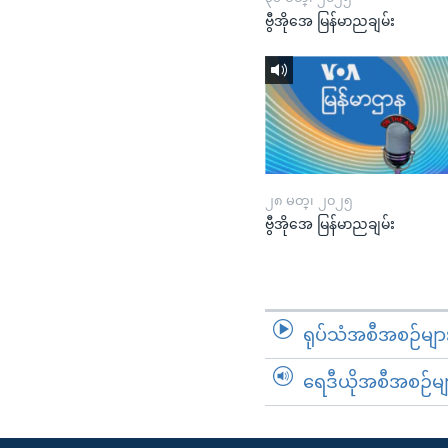
ဗွီအိုအေ မြန်မာညချမ်း
၂၈ မတ္၊ ၂၀၂၅
ဗွီအိုအေ မြန်မာညချမ်း
ရုပ်သံအစီအစဉ်မျာ
ရေဒီယိုအစီအစဉ်မျ