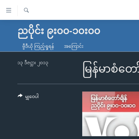
သုံး
ရ
ရှာဖွေ
လွယ်ကူ
မူလစာမျက်နှာ
ညပိုင်း ၉း၀၀-၁၀း၀၀
ရ
စေ
မြန်မာ
လာ
ဗွီဒီယို ကြည့်ရှုရန်
အကြောင်း
သည့်
ဒ်
ကမ္ဘာ့သတင်းများ
Link
ဗွီဒီယို
နိုင်ငံတကာ
၁၃ ဒီဇင္ဘာ၊ ၂၀၁၃
မြန်မာစံတော
များ
သတင်းလွတ်လပ်ခွင့်
အမေရိကန်
ပင်မ
ရပ်ဝန်းတခု လမ်းတခု အလွန်
တရုတ်
အကြောင်းအရာ
အင်္ဂလိပ်စာလေ့လာမယ်
အစ္စရေး-ပါလက်စတိုင်း
မျှဝေပါ
သို့
အပတ်စဉ်ကဏ္ဍများ
အမေရိကန်သုံးအီဒီယံ
ကျော်
ကြည့်
ရေဒီယိုနှင့်ရုပ်သံ အချက်အလက်များ
မကြေးမုံရဲ့ အင်္ဂလိပ်စာ
ရေဒီယို
ရန်
ရေဒီယို/တီဗွီအစီအစဉ်
ရုပ်ရှင်ထဲက အင်္ဂလိပ်စာ
တီဗွီ
ပင်မ