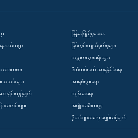
ပညာ
မြန်မာပြည်မှပေးစာ
အနာဂတ်ကမ္ဘာ
မြင်ကွင်းကျယ်မှတ်စုများ
ကမ္ဘာတလွှားခရီးသွား
း အားကစား
ဒီသီတင်းပတ် အာရှနိုင်ငံရေး
ားသတင်းများ
အာရှစီးပွားရေး
်မာ နှိုင်းယှဉ်ချက်
ကျန်းမာရေး
ပြားသတင်းများ
အမျိုးသမီးကဏ္ဍ
ရိုဟင်ဂျာအရေး မျှော်လင့်ချက်