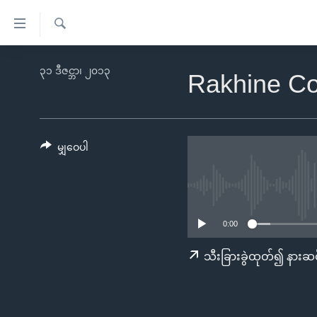
သုံး
ရ
ရှာဖွေ
လွယ်ကူ
မူလစာမျက်နှာ
၃၁ ဒီဇင္ဘာ၊ ၂၀၁၃
ရ
Rakhine C
စေ
မြန်မာ
လာ
သည့်
ဒ်
ကမ္ဘာ့သတင်းများ
Link
ဗွီဒီယို
နိုင်ငံတကာ
မျှဝေပါ
များ
သတင်းလွတ်လပ်ခွင့်
အမေရိကန်
ပင်မ
ရပ်ဝန်းတခု လမ်းတခု အလွန်
တရုတ်
အကြောင်းအရာ
အင်္ဂလိပ်စာလေ့လာမယ်
အစ္စရေး-ပါလက်စတိုင်း
သို့
0:00
အပတ်စဉ်ကဏ္ဍများ
အမေရိကန်သုံးအီဒီယံ
ကျော်
သီးခြားခွဲထုတ်၍ နားဆင
ကြည့်
ရေဒီယိုနှင့်ရုပ်သံ အချက်အလက်များ
မကြေးမုံရဲ့ အင်္ဂလိပ်စာ
ရေဒီယို
ရန်
ရေဒီယို/တီဗွီအစီအစဉ်
ရုပ်ရှင်ထဲက အင်္ဂလိပ်စာ
တီဗွီ
ပင်မ