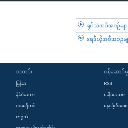
သုတပဒေသာ အင်္ဂလိပ်စာ
အ
ညွန်း
စာမျက်နှာ
သို့
ရုပ်သံအစီအစဉ်မျာ
ကျော်
ရေဒီယိုအစီအစဉ်မျ
ကြည့်
ရန်
ရှာဖွေ
ရန်
နေရာ
သတင်း
၀န်ဆောင်မှ
သို့
မြန်မာ
RSS
ကျော်
ရန်
နိုင်ငံတကာ
ပေါ့ဒ်ကတ်စ်
အမေရိကန်
နေ့စဉ်အီးမေ
တရုတ်