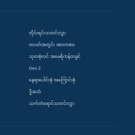
တိုင်းရင်းသတင်းလွှာ
တပတ်အတွင်း အားကစား
သုတစုံလင် အမေရိကန်တခွင်
Gen Z
နေရာပေါင်းစုံ အကြောင်းစုံ
ဒို့အသံ
သက်တံရောင်သတင်းလွှာ