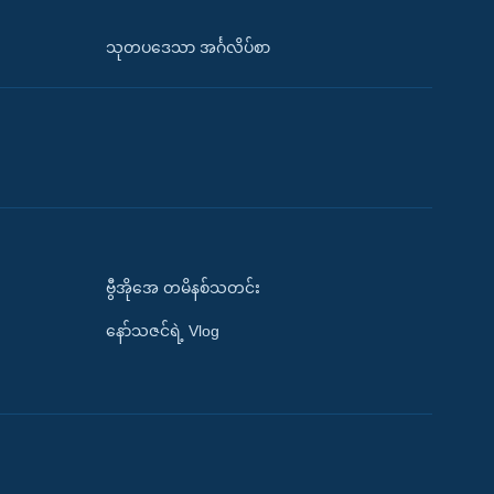
သုတပဒေသာ အင်္ဂလိပ်စာ
ဗွီအိုအေ တမိနစ်သတင်း
နော်သဇင်ရဲ့ Vlog