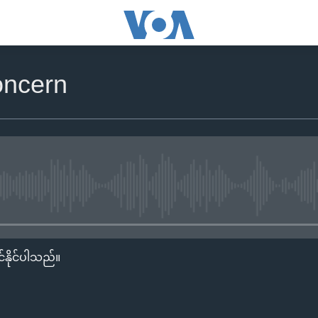
oncern
No media source currently availa
်နိုင်ပါသည်။