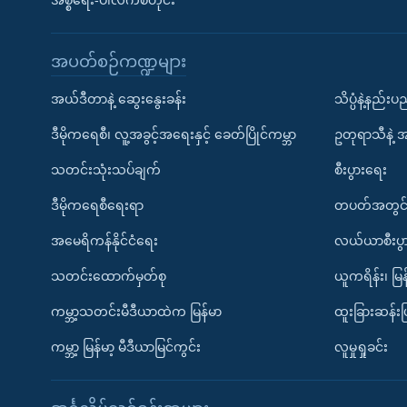
အစ္စရေး-ပါလက်စတိုင်း
အပတ်စဉ်ကဏ္ဍများ
အယ်ဒီတာနဲ့ ဆွေးနွေးခန်း
သိပ္ပံနဲ့နည်း
ဒီမိုကရေစီ၊ လူ့အခွင့်အရေးနှင့် ခေတ်ပြိုင်ကမ္ဘာ
ဥတုရာသီနဲ့ 
သတင်းသုံးသပ်ချက်
စီးပွားရေး
ဒီမိုကရေစီရေးရာ
တပတ်အတွင်
အမေရိကန်နိုင်ငံရေး
လယ်ယာစီးပွ
သတင်းထောက်မှတ်စု
ယူကရိန်း၊ မြန
ကမ္ဘာ့သတင်းမီဒီယာထဲက မြန်မာ
ထူးခြားဆန်း
ကမ္ဘာ့ မြန်မာ့ မီဒီယာမြင်ကွင်း
လူမှုရှုခင်း