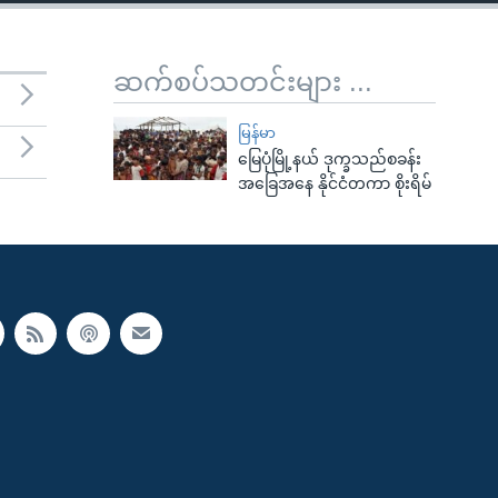
ဆက်စပ်သတင်းများ ...
မြန်မာ
မြေပုံမြို့နယ် ဒုက္ခသည်စခန်း
အခြေအနေ နိုင်ငံတကာ စိုးရိမ်