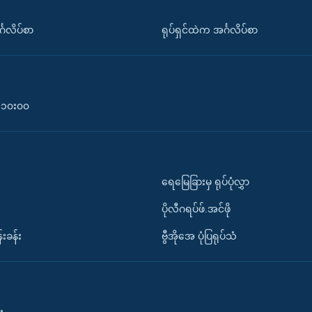
်္ဂလိပ်စာ
ရုပ်ရှင်ထဲက အင်္ဂလိပ်စာ
၀-၁၀း၀၀
ရေမြေခြားမှ ရုပ်ပုံလွှာ
ပိုလီဂရပ်ဖ်.အင်ဖို
်းခန်း
ဗွီအိုအေ ပုံပြရုပ်သံ