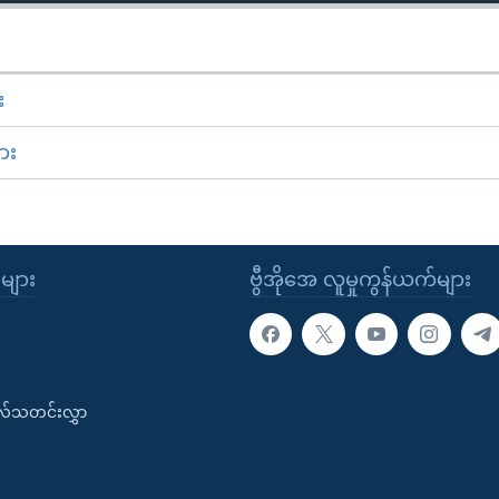
း
ား
ုများ
ဗွီအိုအေ လူမှုကွန်ယက်များ
းလ်သတင်းလွှာ