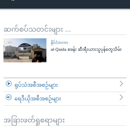
အ
သုတပဒေသာ အင်္ဂလိပ်စာ
ညွန်း
Learning English
စာမျက်နှာ
သို့
ဗွီအိုအေ လူမှုကွန်ယက်များ
ဆက်စပ်သတင်းများ ...
ကျော်
ကြည့်
နိုင်ငံတကာ
ရန်
al-Qaida စခန်း ဆီးရီးယားသူပုန်တွေသိမ်း
ဘာသာစကားများ
ရှာဖွေ
ရန်
နေရာ
သို့
ရုပ်သံအစီအစဉ်များ
ကျော်
ရန်
ရေဒီယိုအစီအစဉ်များ
အခြားဖတ်ရှုစရာများ