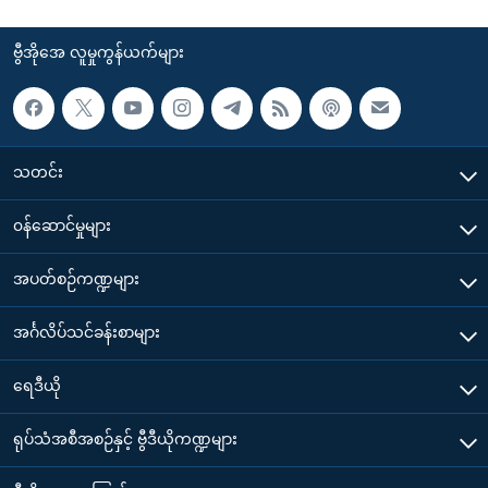
ဗွီအိုအေ လူမှုကွန်ယက်များ
သတင်း
၀န်ဆောင်မှုများ
အပတ်စဉ်ကဏ္ဍများ
အင်္ဂလိပ်သင်ခန်းစာများ
ရေဒီယို
ရုပ်သံအစီအစဉ်နှင့် ဗွီဒီယိုကဏ္ဍများ