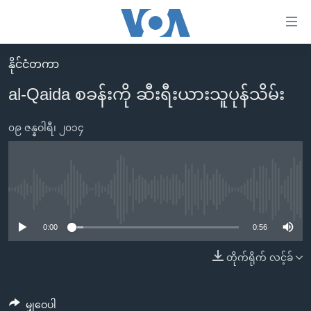
သုံး
ရ
လွယ်ကူ
နိုင်ငံတကာ
မူလစာမျက်နှာ
စေ
al-Qaida စခန်းကို ဆီးရီးယားသူပုန်သိမ်း
မြန်မာ
သည့်
ကမ္ဘာ့သတင်းများ
၀၉ ဇန္နဝါရီ၊ ၂၀၁၄
Link
ဗွီဒီယို
နိုင်ငံတကာ
များ
သတင်းလွတ်လပ်ခွင့်
အမေရိကန်
ပင်မ
ရပ်ဝန်းတခု လမ်းတခု အလွန်
တရုတ်
No media source currently available
အကြောင်းအရာ
သို့
အင်္ဂလိပ်စာလေ့လာမယ်
အစ္စရေး-ပါလက်စတိုင်း
0:00
0:56
ကျော်
အပတ်စဉ်ကဏ္ဍများ
အမေရိကန်သုံးအီဒီယံ
တိုက်ရိုက် လင့်ခ်
ကြည့်
ရေဒီယိုနှင့်ရုပ်သံ အချက်အလက်များ
မကြေးမုံရဲ့ အင်္ဂလိပ်စာ
ရေဒီယို
ရန်
ပင်မ
ရေဒီယို/တီဗွီအစီအစဉ်
ရုပ်ရှင်ထဲက အင်္ဂလိပ်စာ
တီဗွီ
မျှဝေပါ