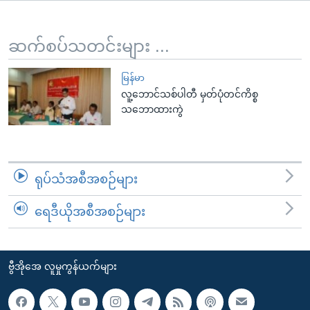
အ
သုတပဒေသာ အင်္ဂလိပ်စာ
ညွန်း
Learning English
စာမျက်နှာ
ဆက်စပ်သတင်းများ ...
သို့
ဗွီအိုအေ လူမှုကွန်ယက်များ
ကျော်
မြန်မာ
လူ့ဘောင်သစ်ပါတီ မှတ်ပုံတင်ကိစ္စ
ကြည့်
သဘောထားကွဲ
ရန်
ဘာသာစကားများ
ရှာဖွေ
ရန်
နေရာ
ရုပ်သံအစီအစဉ်များ
သို့
ကျော်
ရေဒီယိုအစီအစဉ်များ
ရန်
ဗွီအိုအေ လူမှုကွန်ယက်များ