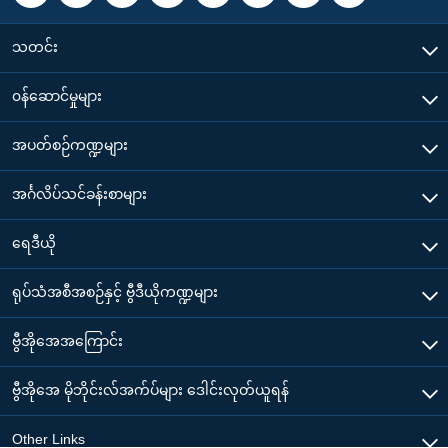
သတင်း
၀န်ဆောင်မှုများ
အပတ်စဉ်ကဏ္ဍများ
အင်္ဂလိပ်သင်ခန်းစာများ
ရေဒီယို
ရုပ်သံအစီအစဉ်နှင့် ဗွီဒီယိုကဏ္ဍများ
ဗွီအိုအေအကြောင်း
ဗွီအိုအေ မိုဘိုင်းလ်အက်ပ်များ ဒေါင်းလုတ်ယူရန်
Other Links