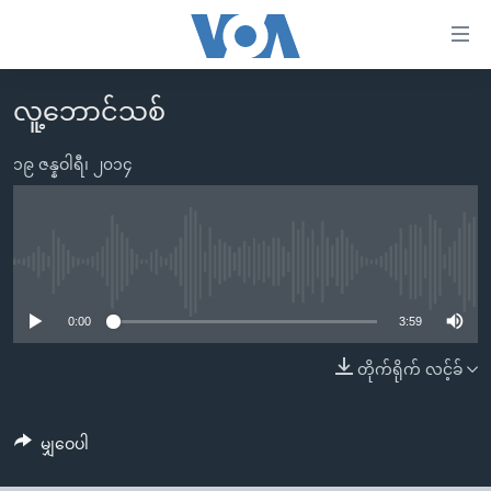
သုံး
ရ
လွယ်ကူ
လူ့ဘောင်သစ်
မူလစာမျက်နှာ
စေ
မြန်မာ
၁၉ ဇန္နဝါရီ၊ ၂၀၁၄
သည့်
ကမ္ဘာ့သတင်းများ
Link
ဗွီဒီယို
နိုင်ငံတကာ
များ
သတင်းလွတ်လပ်ခွင့်
အမေရိကန်
No media source currently available
ပင်မ
ရပ်ဝန်းတခု လမ်းတခု အလွန်
တရုတ်
အကြောင်းအရာ
0:00
3:59
သို့
အင်္ဂလိပ်စာလေ့လာမယ်
အစ္စရေး-ပါလက်စတိုင်း
တိုက်ရိုက် လင့်ခ်
ကျော်
အပတ်စဉ်ကဏ္ဍများ
အမေရိကန်သုံးအီဒီယံ
ကြည့်
ရေဒီယိုနှင့်ရုပ်သံ အချက်အလက်များ
မကြေးမုံရဲ့ အင်္ဂလိပ်စာ
ရေဒီယို
ရန်
မျှဝေပါ
ပင်မ
ရေဒီယို/တီဗွီအစီအစဉ်
ရုပ်ရှင်ထဲက အင်္ဂလိပ်စာ
တီဗွီ