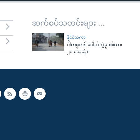
ဆက်စပ်သတင်းများ ...
နိုင်ငံတကာ
ပါကစ္စတန် ပေါက်ကွဲမှု စစ်သား
၂၀ သေဆုံး