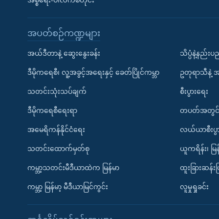
အစ္စရေး-ပါလက်စတိုင်း
အပတ်စဉ်ကဏ္ဍများ
အယ်ဒီတာနဲ့ ဆွေးနွေးခန်း
သိပ္ပံနဲ့နည်း
ဒီမိုကရေစီ၊ လူ့အခွင့်အရေးနှင့် ခေတ်ပြိုင်ကမ္ဘာ
ဥတုရာသီနဲ့ 
သတင်းသုံးသပ်ချက်
စီးပွားရေး
ဒီမိုကရေစီရေးရာ
တပတ်အတွင်
အမေရိကန်နိုင်ငံရေး
လယ်ယာစီးပွ
သတင်းထောက်မှတ်စု
ယူကရိန်း၊ မြန
ကမ္ဘာ့သတင်းမီဒီယာထဲက မြန်မာ
ထူးခြားဆန်း
ကမ္ဘာ့ မြန်မာ့ မီဒီယာမြင်ကွင်း
လူမှုရှုခင်း