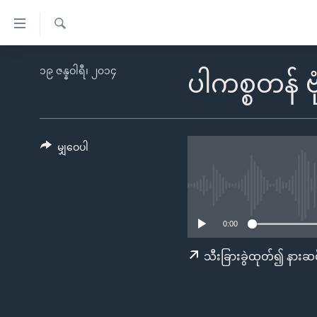
သုံး
ရ
ရှာဖွေ
လွယ်ကူ
မူလစာမျက်နှာ
၁၉ ဇန္နဝါရီ၊ ၂၀၁၄
ရ
ပါကစ္စတန် ဗု
စေ
မြန်မာ
လာ
သည့်
ဒ်
ကမ္ဘာ့သတင်းများ
Link
ဗွီဒီယို
နိုင်ငံတကာ
မျှဝေပါ
များ
သတင်းလွတ်လပ်ခွင့်
အမေရိကန်
ပင်မ
ရပ်ဝန်းတခု လမ်းတခု အလွန်
တရုတ်
အကြောင်းအရာ
အင်္ဂလိပ်စာလေ့လာမယ်
အစ္စရေး-ပါလက်စတိုင်း
သို့
0:00
အပတ်စဉ်ကဏ္ဍများ
အမေရိကန်သုံးအီဒီယံ
ကျော်
သီးခြားခွဲထုတ်၍ နားဆင
ကြည့်
ရေဒီယိုနှင့်ရုပ်သံ အချက်အလက်များ
မကြေးမုံရဲ့ အင်္ဂလိပ်စာ
ရေဒီယို
ရန်
ရေဒီယို/တီဗွီအစီအစဉ်
ရုပ်ရှင်ထဲက အင်္ဂလိပ်စာ
တီဗွီ
ပင်မ