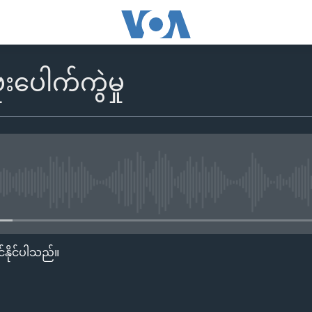
ံးပေါက်ကွဲမှု
No media source currently availa
်နိုင်ပါသည်။