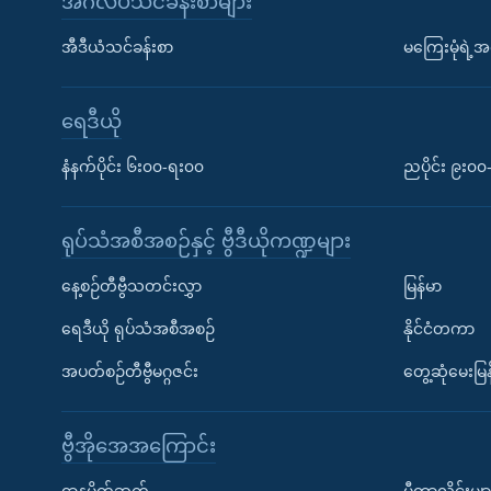
အင်္ဂလိပ်သင်ခန်းစာများ
အီဒီယံသင်ခန်းစာ
မကြေးမုံရဲ့အင
ရေဒီယို
နံနက်ပိုင်း ၆း၀၀-ရး၀၀
ညပိုင်း ၉း၀
ရုပ်သံအစီအစဉ်နှင့် ဗွီဒီယိုကဏ္ဍများ
နေ့စဉ်တီဗွီသတင်းလွှာ
မြန်မာ
ရေဒီယို ရုပ်သံအစီအစဉ်
နိုင်ငံတကာ
အပတ်စဉ်တီဗွီမဂ္ဂဇင်း
တွေ့ဆုံမေးမြန
ဗွီအိုအေအကြောင်း