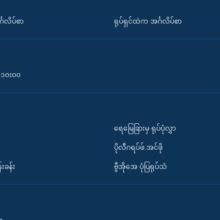
်္ဂလိပ်စာ
ရုပ်ရှင်ထဲက အင်္ဂလိပ်စာ
၀-၁၀း၀၀
ရေမြေခြားမှ ရုပ်ပုံလွှာ
ပိုလီဂရပ်ဖ်.အင်ဖို
်းခန်း
ဗွီအိုအေ ပုံပြရုပ်သံ