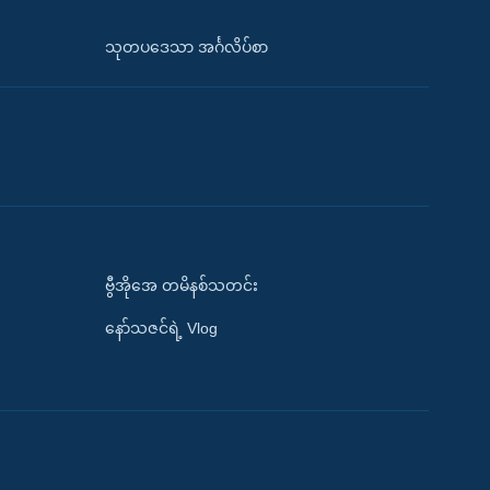
သုတပဒေသာ အင်္ဂလိပ်စာ
ဗွီအိုအေ တမိနစ်သတင်း
နော်သဇင်ရဲ့ Vlog