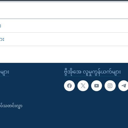
း
ား
ုများ
ဗွီအိုအေ လူမှုကွန်ယက်များ
းလ်သတင်းလွှာ