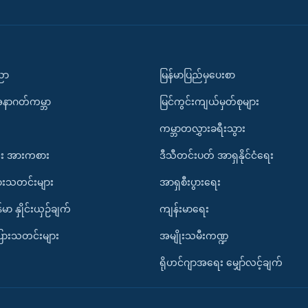
ပညာ
မြန်မာပြည်မှပေးစာ
အနာဂတ်ကမ္ဘာ
မြင်ကွင်းကျယ်မှတ်စုများ
ကမ္ဘာတလွှားခရီးသွား
း အားကစား
ဒီသီတင်းပတ် အာရှနိုင်ငံရေး
ားသတင်းများ
အာရှစီးပွားရေး
်မာ နှိုင်းယှဉ်ချက်
ကျန်းမာရေး
ပြားသတင်းများ
အမျိုးသမီးကဏ္ဍ
ရိုဟင်ဂျာအရေး မျှော်လင့်ချက်