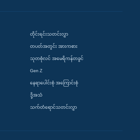
တိုင်းရင်းသတင်းလွှာ
တပတ်အတွင်း အားကစား
သုတစုံလင် အမေရိကန်တခွင်
Gen Z
နေရာပေါင်းစုံ အကြောင်းစုံ
ဒို့အသံ
သက်တံရောင်သတင်းလွှာ