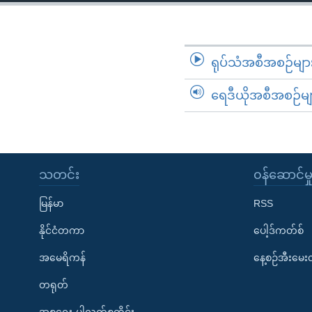
သုတပဒေသာ အင်္ဂလိပ်စာ
အ
ညွန်း
စာမျက်နှာ
သို့
ရုပ်သံအစီအစဉ်မျာ
ကျော်
ရေဒီယိုအစီအစဉ်မျ
ကြည့်
ရန်
ရှာဖွေ
ရန်
နေရာ
သတင်း
၀န်ဆောင်မှ
သို့
မြန်မာ
RSS
ကျော်
ရန်
နိုင်ငံတကာ
ပေါ့ဒ်ကတ်စ်
အမေရိကန်
နေ့စဉ်အီးမေ
တရုတ်