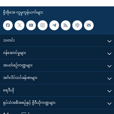
ဗွီအိုအေ လူမှုကွန်ယက်များ
သတင်း
၀န်ဆောင်မှုများ
အပတ်စဉ်ကဏ္ဍများ
အင်္ဂလိပ်သင်ခန်းစာများ
ရေဒီယို
ရုပ်သံအစီအစဉ်နှင့် ဗွီဒီယိုကဏ္ဍများ