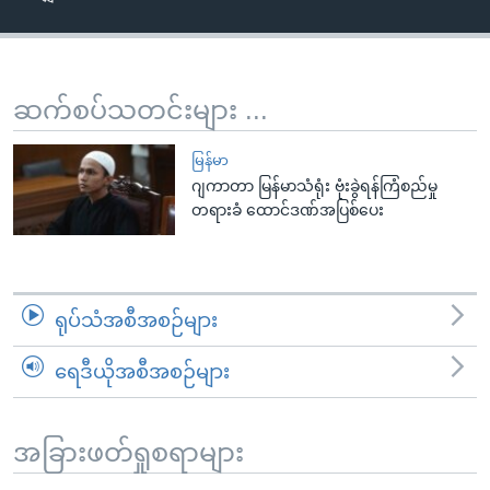
အ
သုတပဒေသာ အင်္ဂလိပ်စာ
ညွန်း
Learning English
စာမျက်နှာ
သို့
ဗွီအိုအေ လူမှုကွန်ယက်များ
ဆက်စပ်သတင်းများ ...
ကျော်
ကြည့်
မြန်မာ
ရန်
ဂျကာတာ မြန်မာသံရုံး ဗုံးခွဲရန်ကြံစည်မှု
ဘာသာစကားများ
တရားခံ ထောင်ဒဏ်အပြစ်ပေး
ရှာဖွေ
ရန်
နေရာ
သို့
ရုပ်သံအစီအစဉ်များ
ကျော်
ရန်
ရေဒီယိုအစီအစဉ်များ
အခြားဖတ်ရှုစရာများ