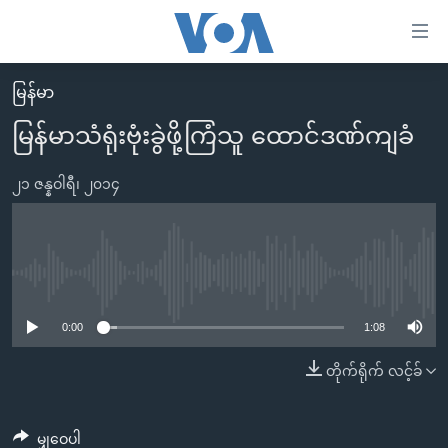
သုံး
ရ
လွယ်ကူ
မြန်မာ
မူလစာမျက်နှာ
စေ
မြန်မာသံရုံးဗုံးခွဲဖို့ကြံသူ ထောင်ဒဏ်ကျခံ
မြန်မာ
သည့်
ကမ္ဘာ့သတင်းများ
၂၁ ဇန္နဝါရီ၊ ၂၀၁၄
Link
ဗွီဒီယို
နိုင်ငံတကာ
များ
သတင်းလွတ်လပ်ခွင့်
အမေရိကန်
ပင်မ
ရပ်ဝန်းတခု လမ်းတခု အလွန်
တရုတ်
No media source currently available
အကြောင်းအရာ
သို့
အင်္ဂလိပ်စာလေ့လာမယ်
အစ္စရေး-ပါလက်စတိုင်း
0:00
1:08
ကျော်
အပတ်စဉ်ကဏ္ဍများ
အမေရိကန်သုံးအီဒီယံ
တိုက်ရိုက် လင့်ခ်
ကြည့်
ရေဒီယိုနှင့်ရုပ်သံ အချက်အလက်များ
မကြေးမုံရဲ့ အင်္ဂလိပ်စာ
ရေဒီယို
ရန်
ပင်မ
ရေဒီယို/တီဗွီအစီအစဉ်
ရုပ်ရှင်ထဲက အင်္ဂလိပ်စာ
တီဗွီ
မျှဝေပါ