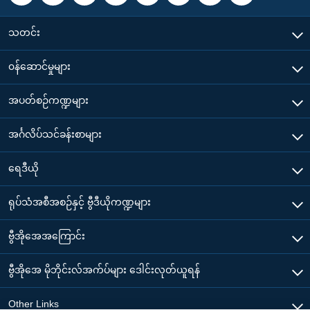
သတင်း
၀န်ဆောင်မှုများ
အပတ်စဉ်ကဏ္ဍများ
အင်္ဂလိပ်သင်ခန်းစာများ
ရေဒီယို
ရုပ်သံအစီအစဉ်နှင့် ဗွီဒီယိုကဏ္ဍများ
ဗွီအိုအေအကြောင်း
ဗွီအိုအေ မိုဘိုင်းလ်အက်ပ်များ ဒေါင်းလုတ်ယူရန်
Other Links