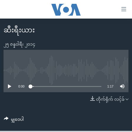
သုံး
ရ
လွယ်ကူ
ဆီးရီးယား
မူလစာမျက်နှာ
စေ
မြန်မာ
၂၅ ဇန္နဝါရီ၊ ၂၀၁၄
သည့်
ကမ္ဘာ့သတင်းများ
Link
ဗွီဒီယို
နိုင်ငံတကာ
များ
သတင်းလွတ်လပ်ခွင့်
အမေရိကန်
No media source currently available
ပင်မ
ရပ်ဝန်းတခု လမ်းတခု အလွန်
တရုတ်
အကြောင်းအရာ
0:00
1:17
သို့
အင်္ဂလိပ်စာလေ့လာမယ်
အစ္စရေး-ပါလက်စတိုင်း
တိုက်ရိုက် လင့်ခ်
ကျော်
အပတ်စဉ်ကဏ္ဍများ
အမေရိကန်သုံးအီဒီယံ
ကြည့်
ရေဒီယိုနှင့်ရုပ်သံ အချက်အလက်များ
မကြေးမုံရဲ့ အင်္ဂလိပ်စာ
ရေဒီယို
ရန်
မျှဝေပါ
ပင်မ
ရေဒီယို/တီဗွီအစီအစဉ်
ရုပ်ရှင်ထဲက အင်္ဂလိပ်စာ
တီဗွီ