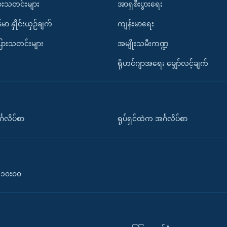
ားသတင်းများ
အာရှစီးပွားရေး
်မာ နှိုင်းယှဉ်ချက်
ကျန်းမာရေး
ပြားသတင်းများ
အမျိုးသမီးကဏ္ဍ
ရိုဟင်ဂျာအရေး မျှော်လင့်ချက်
်္ဂလိပ်စာ
ရုပ်ရှင်ထဲက အင်္ဂလိပ်စာ
၀-၁၀း၀၀