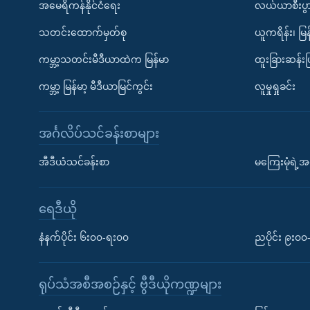
အမေရိကန်နိုင်ငံရေး
လယ်ယာစီးပွ
သတင်းထောက်မှတ်စု
ယူကရိန်း၊ မြန
ကမ္ဘာ့သတင်းမီဒီယာထဲက မြန်မာ
ထူးခြားဆန်း
ကမ္ဘာ့ မြန်မာ့ မီဒီယာမြင်ကွင်း
လူမှုရှုခင်း
အင်္ဂလိပ်သင်ခန်းစာများ
အီဒီယံသင်ခန်းစာ
မကြေးမုံရဲ့အင
ရေဒီယို
နံနက်ပိုင်း ၆း၀၀-ရး၀၀
ညပိုင်း ၉း၀
ရုပ်သံအစီအစဉ်နှင့် ဗွီဒီယိုကဏ္ဍများ