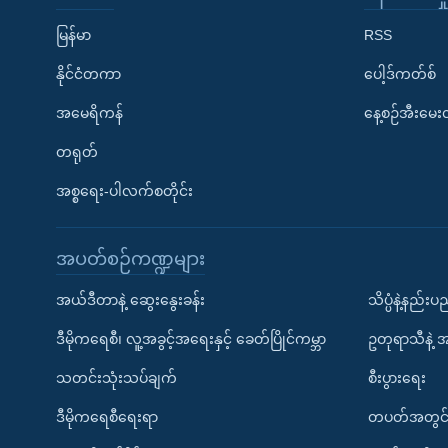
မြန်မာ
RSS
နိုင်ငံတကာ
ပေါ့ဒ်ကတ်စ်
အမေရိကန်
နေ့စဉ်အီးမေ
တရုတ်
အစ္စရေး-ပါလက်စတိုင်း
အပတ်စဉ်ကဏ္ဍများ
အယ်ဒီတာနဲ့ ဆွေးနွေးခန်း
သိပ္ပံနဲ့နည်း
ဒီမိုကရေစီ၊ လူ့အခွင့်အရေးနှင့် ခေတ်ပြိုင်ကမ္ဘာ
ဥတုရာသီနဲ့ 
သတင်းသုံးသပ်ချက်
စီးပွားရေး
ဒီမိုကရေစီရေးရာ
တပတ်အတွင်