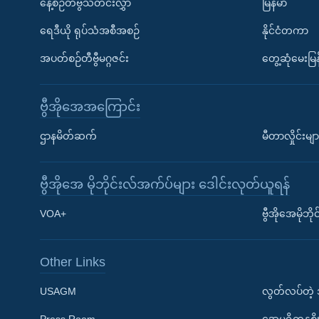
နေ့စဉ်တီဗွီသတင်းလွှာ
မြန်မာ
ရေဒီယို ရုပ်သံအစီအစဉ်
နိုင်ငံတကာ
အပတ်စဉ်တီဗွီမဂ္ဂဇင်း
တွေ့ဆုံမေးမြန
ဗွီအိုအေအကြောင်း
ဌာနမိတ်ဆက်
မီတာလှိုင်းမျာ
ဗွီအိုအေ မိုဘိုင်းလ်အက်ပ်များ ဒေါင်းလုတ်ယူရန်
Learning English
VOA+
ဗွီအိုအေမိုဘ
ဗွီအိုအေ လူမှုကွန်ယက်များ
Other Links
USAGM
လွတ်လပ်တဲ့
Press Room
အေမရိကန္အစိ