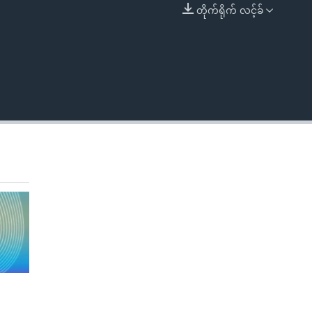
တိုက်ရိုက် လင့်ခ်
EMBED