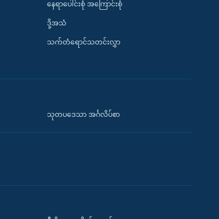
နေရာပေါင်းစုံ အကြောင်းစုံ
ဒို့အသံ
သက်တံရောင်သတင်းလွှာ
သုတပဒေသာ အင်္ဂလိပ်စာ