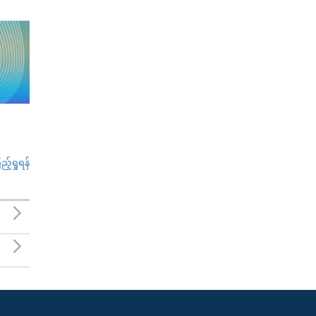
်ရှုရန်