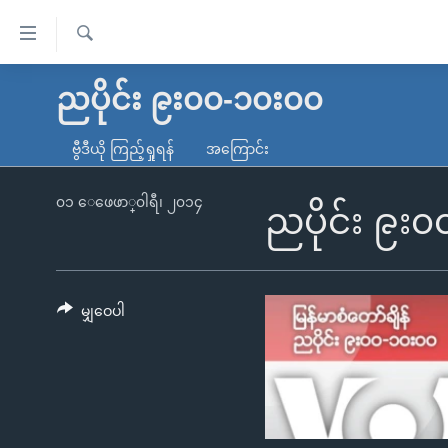
သုံး
ရ
ရှာဖွေ
လွယ်ကူ
မူလစာမျက်နှာ
ညပိုင်း ၉း၀၀-၁၀း၀၀
ရ
စေ
မြန်မာ
လာ
ဗွီဒီယို ကြည့်ရှုရန်
အကြောင်း
သည့်
ဒ်
ကမ္ဘာ့သတင်းများ
Link
ဗွီဒီယို
နိုင်ငံတကာ
၀၁ ေဖေဖာ္၀ါရီ၊ ၂၀၁၄
ညပိုင်း ၉း
များ
သတင်းလွတ်လပ်ခွင့်
အမေရိကန်
ပင်မ
ရပ်ဝန်းတခု လမ်းတခု အလွန်
တရုတ်
အကြောင်းအရာ
အင်္ဂလိပ်စာလေ့လာမယ်
အစ္စရေး-ပါလက်စတိုင်း
မျှဝေပါ
သို့
အပတ်စဉ်ကဏ္ဍများ
အမေရိကန်သုံးအီဒီယံ
ကျော်
ကြည့်
ရေဒီယိုနှင့်ရုပ်သံ အချက်အလက်များ
မကြေးမုံရဲ့ အင်္ဂလိပ်စာ
ရေဒီယို
ရန်
ရေဒီယို/တီဗွီအစီအစဉ်
ရုပ်ရှင်ထဲက အင်္ဂလိပ်စာ
တီဗွီ
ပင်မ