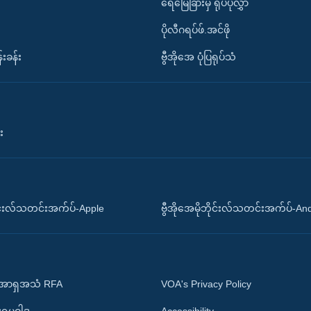
ရေမြေခြားမှ ရုပ်ပုံလွှာ
ပိုလီဂရပ်ဖ်.အင်ဖို
်းခန်း
ဗွီအိုအေ ပုံပြရုပ်သံ
း
ိုင်းလ်သတင်းအက်ပ်-Apple
ဗွီအိုအေမိုဘိုင်းလ်သတင်းအက်ပ်-An
 အာရှအသံ RFA
VOA's Privacy Policy
ုးရမူဝါဒ
Accessibility