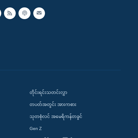
တိုင်းရင်းသတင်းလွှာ
တပတ်အတွင်း အားကစား
သုတစုံလင် အမေရိကန်တခွင်
Gen Z