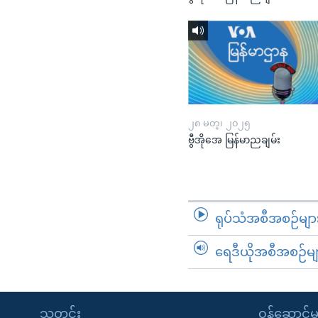
၂၈ မတ္၊ ၂၀၂၅
ဗွီအိုအေ မြန်မာညချမ်း
ရုပ်သံအစီအစဉ်မျာ
ရေဒီယိုအစီအစဉ်မျ
သတင်း
၀န်ဆောင်မှ