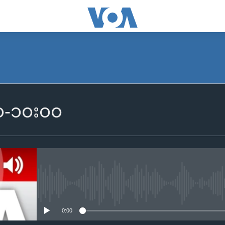
SUBSCRIBE
၀၀-၁၀း၀၀
Apple Podcasts
Spotify
ရယူရန်
No media source currently availa
0:00