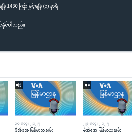
န် 1430 ကြာမြင့်ချိန် (၁) နာရီ
်နိုင်ပါသည်။
၃၀ မတ္၊ ၂၀၂၅
၂၉ မတ္၊ ၂၀၂၅
ဗွီအိုအေ မြန်မာညချမ်း
ဗွီအိုအေ မြန်မာညချမ်း