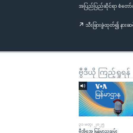
သုတပဒေသာ အင်္ဂလိပ်စာ
အ
အပြည်ပြည်ဆိုင်ရာ စံတော်ချိ
ညွန်း
စာမျက်နှာ
သီးခြားခွဲထုတ်၍ နားဆင
သို့
ကျော်
ကြည့်
ရန်
ရှာဖွေ
ရန်
ဗွီဒီယို ကြည့်ရှုရန်
နေရာ
သို့
ကျော်
ရန်
၃၁ မတ္၊ ၂၀၂၅
ဗွီအိုအေ မြန်မာညချမ်း