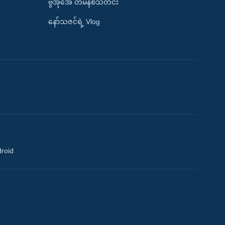
ဗွီအိုအေ တမိနစ်သတင်း
နော်သဇင်ရဲ့ Vlog
droid