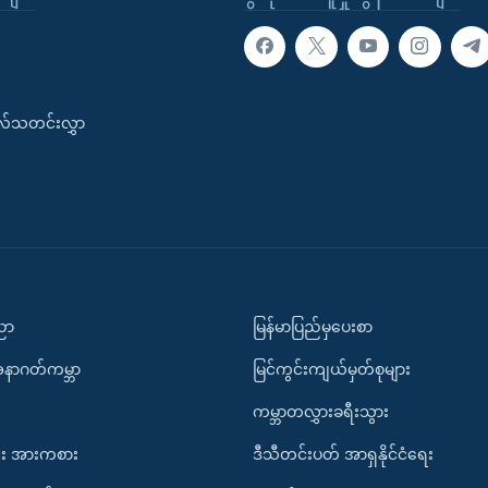
းလ်သတင်းလွှာ
ပညာ
မြန်မာပြည်မှပေးစာ
အနာဂတ်ကမ္ဘာ
မြင်ကွင်းကျယ်မှတ်စုများ
ကမ္ဘာတလွှားခရီးသွား
း အားကစား
ဒီသီတင်းပတ် အာရှနိုင်ငံရေး