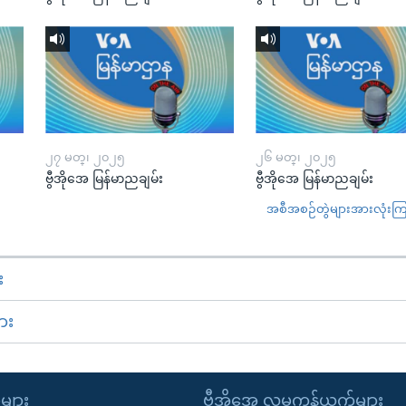
၂၇ မတ္၊ ၂၀၂၅
၂၆ မတ္၊ ၂၀၂၅
ဗွီအိုအေ မြန်မာညချမ်း
ဗွီအိုအေ မြန်မာညချမ်း
အစီအစဉ်တွဲများအားလုံးကြည့
း
ား
ုများ
ဗွီအိုအေ လူမှုကွန်ယက်များ