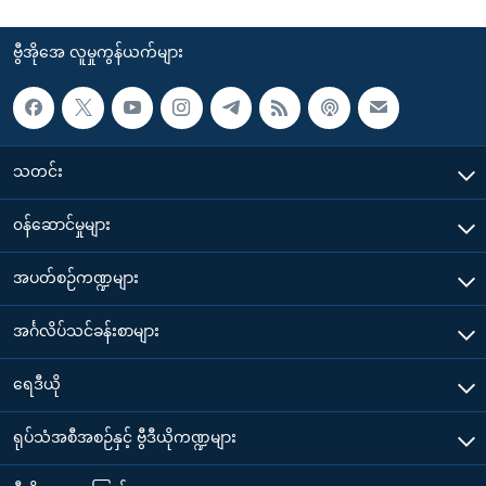
ဗွီအိုအေ လူမှုကွန်ယက်များ
သတင်း
၀န်ဆောင်မှုများ
အပတ်စဉ်ကဏ္ဍများ
အင်္ဂလိပ်သင်ခန်းစာများ
ရေဒီယို
ရုပ်သံအစီအစဉ်နှင့် ဗွီဒီယိုကဏ္ဍများ