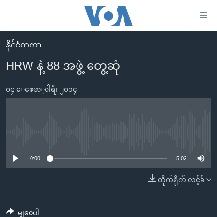
သုံး
ရ
လွယ်ကူ
နိုင်ငံတကာ
မူလစာမျက်နှာ
စေ
HRW နဲ့ 88 အဖွဲ့ တွေ့ဆုံ
မြန်မာ
သည့်
ကမ္ဘာ့သတင်းများ
၀၄ ေဖေဖာ္၀ါရီ၊ ၂၀၁၄
Link
ဗွီဒီယို
နိုင်ငံတကာ
များ
သတင်းလွတ်လပ်ခွင့်
အမေရိကန်
ပင်မ
ရပ်ဝန်းတခု လမ်းတခု အလွန်
တရုတ်
No media source currently available
အကြောင်းအရာ
သို့
အင်္ဂလိပ်စာလေ့လာမယ်
အစ္စရေး-ပါလက်စတိုင်း
0:00
5:02
ကျော်
အပတ်စဉ်ကဏ္ဍများ
အမေရိကန်သုံးအီဒီယံ
တိုက်ရိုက် လင့်ခ်
ကြည့်
ရေဒီယိုနှင့်ရုပ်သံ အချက်အလက်များ
မကြေးမုံရဲ့ အင်္ဂလိပ်စာ
ရေဒီယို
ရန်
ပင်မ
ရေဒီယို/တီဗွီအစီအစဉ်
ရုပ်ရှင်ထဲက အင်္ဂလိပ်စာ
တီဗွီ
မျှဝေပါ