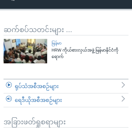
အ
သုတပဒေသာ အင်္ဂလိပ်စာ
ညွန်း
Learning English
စာမျက်နှာ
သို့
ဗွီအိုအေ လူမှုကွန်ယက်များ
ဆက်စပ်သတင်းများ ...
ကျော်
ကြည့်
မြန်မာ
ရန်
HRW ကိုယ်စားလှယ်အဖွဲ့ မြန်မာနိုင်ငံကို
ဘာသာစကားများ
ရောက်
ရှာဖွေ
ရန်
နေရာ
သို့
ရုပ်သံအစီအစဉ်များ
ကျော်
ရန်
ရေဒီယိုအစီအစဉ်များ
အခြားဖတ်ရှုစရာများ