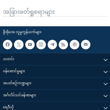
အခြားဖတ်ရှုစရာများ
ဗွီအိုအေ လူမှုကွန်ယက်များ
သတင်း
၀န်ဆောင်မှုများ
အပတ်စဉ်ကဏ္ဍများ
အင်္ဂလိပ်သင်ခန်းစာများ
ရေဒီယို