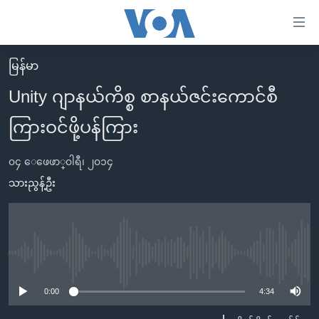
သုံး
ရ
လွယ်ကူ
မြန်မာ
မူလစာမျက်နှာ
စေ
Unity ဂျာနယ်ကိစ္စ စာနယ်ဇင်းကောင်စီ
မြန်မာ
သည့်
ကြားဝင်ဖို့ပန်ကြား
ကမ္ဘာ့သတင်းများ
Link
ဗွီဒီယို
နိုင်ငံတကာ
များ
၀၄ ေဖေဖာ္၀ါရီ၊ ၂၀၁၄
သတင်းလွတ်လပ်ခွင့်
အမေရိကန်
သားညွန့်ဦး
ပင်မ
ရပ်ဝန်းတခု လမ်းတခု အလွန်
တရုတ်
အကြောင်းအရာ
သို့
အင်္ဂလိပ်စာလေ့လာမယ်
အစ္စရေး-ပါလက်စတိုင်း
ကျော်
အပတ်စဉ်ကဏ္ဍများ
အမေရိကန်သုံးအီဒီယံ
No media source currently available
ကြည့်
ရေဒီယိုနှင့်ရုပ်သံ အချက်အလက်များ
မကြေးမုံရဲ့ အင်္ဂလိပ်စာ
ရေဒီယို
ရန်
0:00
4:34
ပင်မ
ရေဒီယို/တီဗွီအစီအစဉ်
ရုပ်ရှင်ထဲက အင်္ဂလိပ်စာ
တီဗွီ