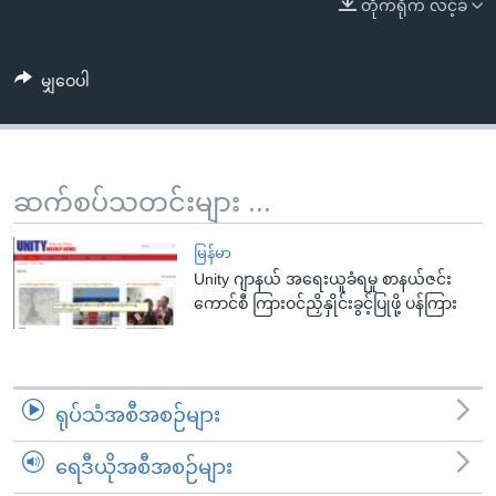
အ
တိုက်ရိုက် လင့်ခ်
သုတပဒေသာ အင်္ဂလိပ်စာ
ညွန်း
Learning English
စာမျက်နှာ
မျှဝေပါ
သို့
ဗွီအိုအေ လူမှုကွန်ယက်များ
ကျော်
ကြည့်
ရန်
ဆက်စပ်သတင်းများ ...
ဘာသာစကားများ
ရှာဖွေ
ရန်
မြန်မာ
နေရာ
Unity ဂျာနယ် အရေးယူခံရမှု စာနယ်ဇင်း
ကောင်စီ ကြားဝင်ညှိနှိုင်းခွင့်ပြုဖို့ ပန်ကြား
သို့
ကျော်
ရန်
ရုပ်သံအစီအစဉ်များ
ရေဒီယိုအစီအစဉ်များ