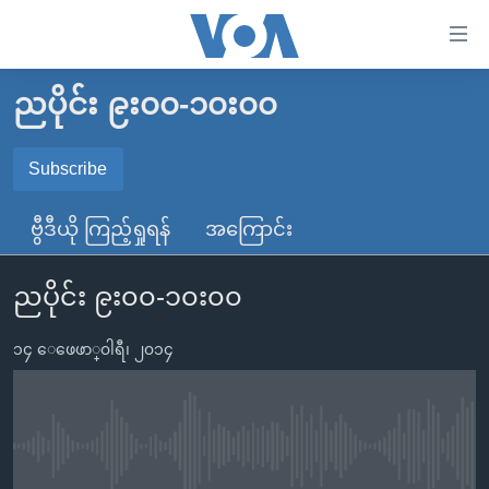
သုံး
ရ
လွယ်ကူ
ညပိုင်း ၉း၀၀-၁၀း၀၀
မူလစာမျက်နှာ
စေ
မြန်မာ
Subscribe
သည့်
SUBSCRIBE
ကမ္ဘာ့သတင်းများ
Link
ဗွီဒီယို ကြည့်ရှုရန်
အကြောင်း
ဗွီဒီယို
နိုင်ငံတကာ
များ
Spotify
သတင်းလွတ်လပ်ခွင့်
အမေရိကန်
ပင်မ
ညပိုင်း ၉း၀၀-၁၀း၀၀
ရပ်ဝန်းတခု လမ်းတခု အလွန်
တရုတ်
အကြောင်းအရာ
ရယူရန်
သို့
၁၄ ေဖေဖာ္၀ါရီ၊ ၂၀၁၄
အင်္ဂလိပ်စာလေ့လာမယ်
အစ္စရေး-ပါလက်စတိုင်း
ကျော်
အပတ်စဉ်ကဏ္ဍများ
အမေရိကန်သုံးအီဒီယံ
ကြည့်
ရေဒီယိုနှင့်ရုပ်သံ အချက်အလက်များ
မကြေးမုံရဲ့ အင်္ဂလိပ်စာ
ရေဒီယို
ရန်
No media source currently available
ပင်မ
ရေဒီယို/တီဗွီအစီအစဉ်
ရုပ်ရှင်ထဲက အင်္ဂလိပ်စာ
တီဗွီ