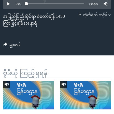
အ
0:00
1:00:00
သုတပဒေသာ အင်္ဂလိပ်စာ
ညွန်း
Learning English
တိုက်ရိုက် လင့်ခ်
စာမျက်နှာ
အပြည်ပြည်ဆိုင်ရာ စံတော်ချိန် 1430
သို့
ဗွီအိုအေ လူမှုကွန်ယက်များ
ကြာမြင့်ချိန် (၁) နာရီ
ကျော်
ကြည့်
ရန်
မျှဝေပါ
ဘာသာစကားများ
ရှာဖွေ
ရန်
နေရာ
သို့
ဗွီဒီယို ကြည့်ရှုရန်
ကျော်
ရန်