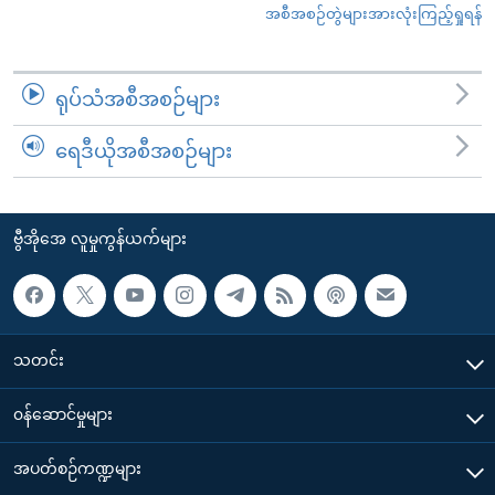
အစီအစဉ်တွဲများအားလုံးကြည့်ရှုရန်
ရုပ်သံအစီအစဉ်များ
ရေဒီယိုအစီအစဉ်များ
ဗွီအိုအေ လူမှုကွန်ယက်များ
သတင်း
၀န်ဆောင်မှုများ
အပတ်စဉ်ကဏ္ဍများ