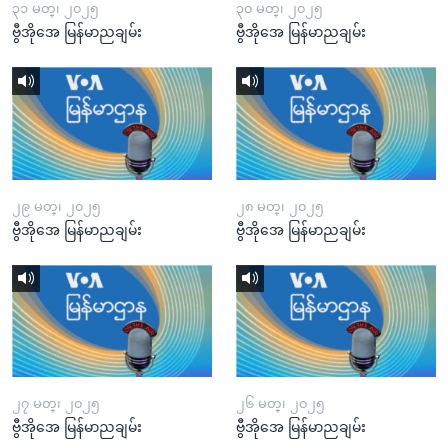
၃၁ မတ္၊ ၂၀၂၅
၃၀ မတ္၊ ၂၀၂၅
ဗွီအိုအေ မြန်မာညချမ်း
ဗွီအိုအေ မြန်မာညချမ်း
၂၉ မတ္၊ ၂၀၂၅
၂၈ မတ္၊ ၂၀၂၅
ဗွီအိုအေ မြန်မာညချမ်း
ဗွီအိုအေ မြန်မာညချမ်း
၂၇ မတ္၊ ၂၀၂၅
၂၆ မတ္၊ ၂၀၂၅
ဗွီအိုအေ မြန်မာညချမ်း
ဗွီအိုအေ မြန်မာညချမ်း