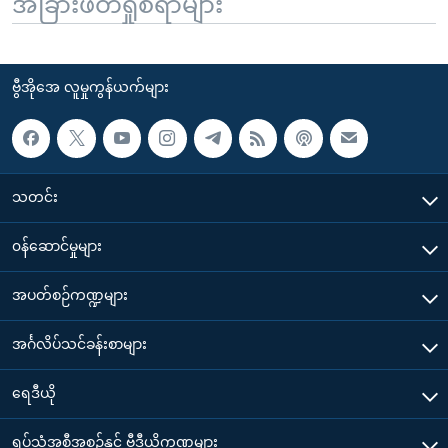
အခြားဖတ်ရှုစရာများ
ဗွီအိုအေ လူမှုကွန်ယက်များ
သတင်း
၀န်ဆောင်မှုများ
အပတ်စဉ်ကဏ္ဍများ
အင်္ဂလိပ်သင်ခန်းစာများ
ရေဒီယို
ရုပ်သံအစီအစဉ်နှင့် ဗွီဒီယိုကဏ္ဍများ