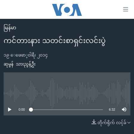
သုံး
ရ
လွယ်ကူ
မြန်မာ
မူလစာမျက်နှာ
စေ
ကင်တားနား သတင်းစာရှင်းလင်းပွဲ
မြန်မာ
သည့်
ကမ္ဘာ့သတင်းများ
၁၉ ေဖေဖာ္၀ါရီ၊ ၂၀၁၄
Link
ဗွီဒီယို
နိုင်ငံတကာ
ဆုမွန်
သားညွန့်ဦး
များ
သတင်းလွတ်လပ်ခွင့်
အမေရိကန်
ပင်မ
ရပ်ဝန်းတခု လမ်းတခု အလွန်
တရုတ်
အကြောင်းအရာ
သို့
အင်္ဂလိပ်စာလေ့လာမယ်
အစ္စရေး-ပါလက်စတိုင်း
No media source currently available
ကျော်
အပတ်စဉ်ကဏ္ဍများ
အမေရိကန်သုံးအီဒီယံ
0:00
6:32
ကြည့်
ရေဒီယိုနှင့်ရုပ်သံ အချက်အလက်များ
မကြေးမုံရဲ့ အင်္ဂလိပ်စာ
ရေဒီယို
ရန်
တိုက်ရိုက် လင့်ခ်
ပင်မ
ရေဒီယို/တီဗွီအစီအစဉ်
ရုပ်ရှင်ထဲက အင်္ဂလိပ်စာ
တီဗွီ