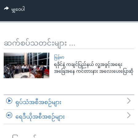
အ
သုတပဒေသာ အင်္ဂလိပ်စာ
မျှဝေပါ
ညွန်း
Learning English
စာမျက်နှာ
သို့
ဗွီအိုအေ လူမှုကွန်ယက်များ
ကျော်
ဆက်စပ်သတင်းများ ...
ကြည့်
ရန်
ဘာသာစကားများ
မြန်မာ
ရှာဖွေ
ရခိုင်နဲ့ ကချင်ပြည်နယ် လူ့အခွင့်အရေး
ရန်
အခြေအနေ ကင်တားနား အလေးပေးပြောဆို
နေရာ
သို့
ကျော်
ရန်
ရုပ်သံအစီအစဉ်များ
ရေဒီယိုအစီအစဉ်များ