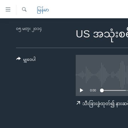
သုံး
မြန်မာ
ရ
ရှာဖွေ
လွယ်ကူ
မူလစာမျက်နှာ
၀၅ မတ္၊ ၂၀၁၄
ရ
US အသုံးစရိ
စေ
မြန်မာ
လာ
သည့်
ဒ်
ကမ္ဘာ့သတင်းများ
Link
ဗွီဒီယို
နိုင်ငံတကာ
မျှဝေပါ
များ
သတင်းလွတ်လပ်ခွင့်
အမေရိကန်
ပင်မ
ရပ်ဝန်းတခု လမ်းတခု အလွန်
တရုတ်
အကြောင်းအရာ
အင်္ဂလိပ်စာလေ့လာမယ်
အစ္စရေး-ပါလက်စတိုင်း
သို့
0:00
အပတ်စဉ်ကဏ္ဍများ
အမေရိကန်သုံးအီဒီယံ
ကျော်
သီးခြားခွဲထုတ်၍ နားဆင
ကြည့်
ရေဒီယိုနှင့်ရုပ်သံ အချက်အလက်များ
မကြေးမုံရဲ့ အင်္ဂလိပ်စာ
ရေဒီယို
ရန်
ရေဒီယို/တီဗွီအစီအစဉ်
ရုပ်ရှင်ထဲက အင်္ဂလိပ်စာ
တီဗွီ
ပင်မ