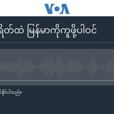
တ်ထဲ မြန်မာကိုကူဖို့ပါဝင်
No media source currently availa
်နိုင်ပါသည်။