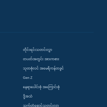
တိုင်းရင်းသတင်းလွှာ
တပတ်အတွင်း အားကစား
သုတစုံလင် အမေရိကန်တခွင်
Gen Z
နေရာပေါင်းစုံ အကြောင်းစုံ
ဒို့အသံ
သက်တံရောင်သတင်းလွှာ