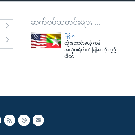
ဆက်စပ်သတင်းများ ...
မြန်မာ
တိုးတောင်းမယ့် ကန်
အသုံးစရိတ်ထဲ မြန်မာကို ကူဖို့
ပါဝင်