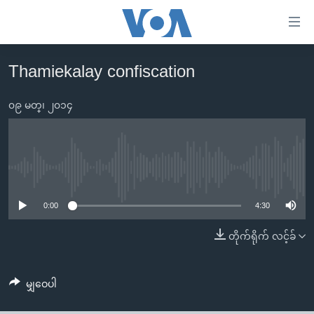
သုံး
ရ
လွယ်ကူ
Thamiekalay confiscation
မူလစာမျက်နှာ
စေ
မြန်မာ
၀၉ မတ္၊ ၂၀၁၄
သည့်
ကမ္ဘာ့သတင်းများ
Link
ဗွီဒီယို
နိုင်ငံတကာ
များ
သတင်းလွတ်လပ်ခွင့်
အမေရိကန်
No media source currently available
ပင်မ
ရပ်ဝန်းတခု လမ်းတခု အလွန်
တရုတ်
အကြောင်းအရာ
0:00
4:30
သို့
အင်္ဂလိပ်စာလေ့လာမယ်
အစ္စရေး-ပါလက်စတိုင်း
တိုက်ရိုက် လင့်ခ်
ကျော်
အပတ်စဉ်ကဏ္ဍများ
အမေရိကန်သုံးအီဒီယံ
ကြည့်
ရေဒီယိုနှင့်ရုပ်သံ အချက်အလက်များ
မကြေးမုံရဲ့ အင်္ဂလိပ်စာ
ရေဒီယို
ရန်
မျှဝေပါ
ပင်မ
ရေဒီယို/တီဗွီအစီအစဉ်
ရုပ်ရှင်ထဲက အင်္ဂလိပ်စာ
တီဗွီ