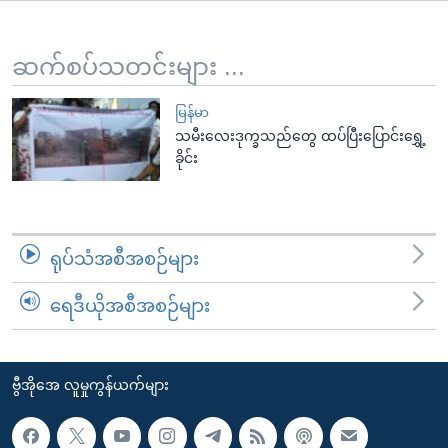
အ
သုတပဒေသာ အင်္ဂလိပ်စာ
ညွန်း
Learning English
စာမျက်နှာ
ဆက်စပ်သတင်းများ ...
သို့
ဗွီအိုအေ လူမှုကွန်ယက်များ
ကျော်
မြန်မာ
သမီးလေးဒုက္ခသည်တွေ ထပ်ပြီးပြောင်းရွှေ့
ကြည့်
ခိုင်း
ရန်
ဘာသာစကားများ
ရှာဖွေ
ရန်
နေရာ
ရုပ်သံအစီအစဉ်များ
သို့
ကျော်
ရေဒီယိုအစီအစဉ်များ
ရန်
ဗွီအိုအေ လူမှုကွန်ယက်များ