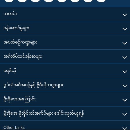
သတင်း
၀န်ဆောင်မှုများ
အပတ်စဉ်ကဏ္ဍများ
အင်္ဂလိပ်သင်ခန်းစာများ
ရေဒီယို
ရုပ်သံအစီအစဉ်နှင့် ဗွီဒီယိုကဏ္ဍများ
ဗွီအိုအေအကြောင်း
ဗွီအိုအေ မိုဘိုင်းလ်အက်ပ်များ ဒေါင်းလုတ်ယူရန်
Other Links