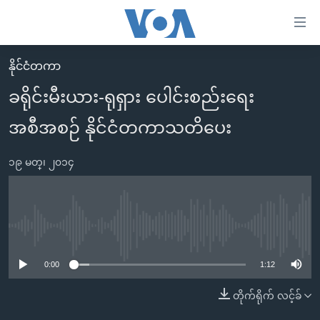
သုံး
ရ
လွယ်ကူ
နိုင်ငံတကာ
မူလစာမျက်နှာ
စေ
ခရိုင်းမီးယား-ရုရှား ပေါင်းစည်းရေး
မြန်မာ
သည့်
အစီအစဉ် နိုင်ငံတကာသတိပေး
ကမ္ဘာ့သတင်းများ
Link
ဗွီဒီယို
နိုင်ငံတကာ
များ
၁၉ မတ္၊ ၂၀၁၄
သတင်းလွတ်လပ်ခွင့်
အမေရိကန်
ပင်မ
ရပ်ဝန်းတခု လမ်းတခု အလွန်
တရုတ်
အကြောင်းအရာ
သို့
အင်္ဂလိပ်စာလေ့လာမယ်
အစ္စရေး-ပါလက်စတိုင်း
No media source currently available
ကျော်
အပတ်စဉ်ကဏ္ဍများ
အမေရိကန်သုံးအီဒီယံ
ကြည့်
0:00
1:12
ရေဒီယိုနှင့်ရုပ်သံ အချက်အလက်များ
မကြေးမုံရဲ့ အင်္ဂလိပ်စာ
ရေဒီယို
ရန်
တိုက်ရိုက် လင့်ခ်
ပင်မ
ရေဒီယို/တီဗွီအစီအစဉ်
ရုပ်ရှင်ထဲက အင်္ဂလိပ်စာ
တီဗွီ