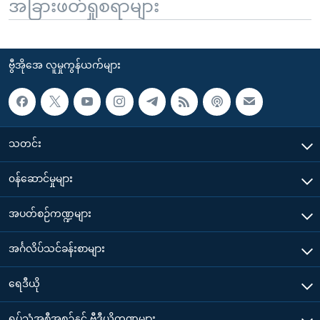
အခြားဖတ်ရှုစရာများ
ဗွီအိုအေ လူမှုကွန်ယက်များ
သတင်း
၀န်ဆောင်မှုများ
အပတ်စဉ်ကဏ္ဍများ
အင်္ဂလိပ်သင်ခန်းစာများ
ရေဒီယို
ရုပ်သံအစီအစဉ်နှင့် ဗွီဒီယိုကဏ္ဍများ